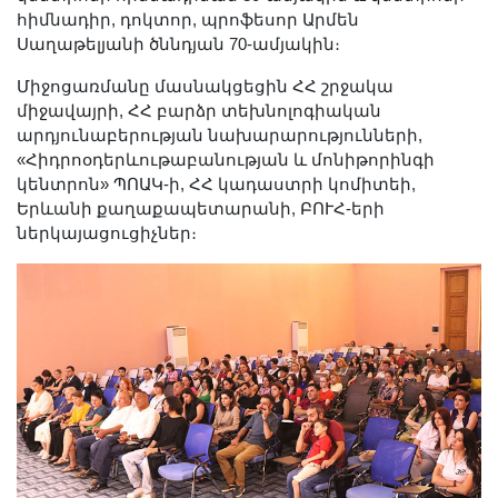
Լուսանկարներ
հիմնադիր, դոկտոր, պրոֆեսոր Արմեն
Սաղաթելյանի ծննդյան 70-ամյակին։
Տեսադարան
Վեբ ռեսուրսներ
Միջոցառմանը մասնակցեցին ՀՀ շրջակա
միջավայրի, ՀՀ բարձր տեխնոլոգիական
Այլ ակադեմիաներ
արդյունաբերության նախարարությունների,
«Գիտություն» թերթ
«Հիդրոօդերևութաբանության և մոնիթորինգի
«Գիտության աշխարհում»
կենտրոն» ՊՈԱԿ-ի, ՀՀ կադաստրի կոմիտեի,
Երևանի քաղաքապետարանի, ԲՈՒՀ-երի
հանդես
ներկայացուցիչներ։
Հրապարակումներ
մամուլում
Ազդեր
Հոբելյաններ
Համալսարաններ
Նորություններ
Գիտական արդյունքներ
Սփյուռքի գիտնականները