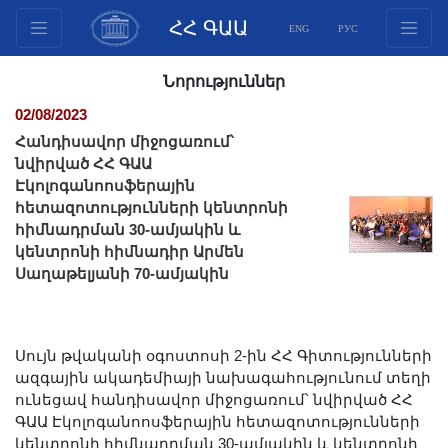
ՀՀ ԳԱԱ
ENG
РУС
Կառուցվածք
Նորություններ
Նախագահության
02/08/2023
անդամներ
Հանդիսավոր միջոցառում՝
Փաստաթղթեր
նվիրված ՀՀ ԳԱԱ
Էկոլոգանոոսֆերային
Ինովացիոն առաջարկներ
հետազոտությունների կենտրոնի
Հրատարակություններ
հիմնադրման 30-ամյակին և
Հիմնադրամներ
կենտրոնի հիմնադիր Արմեն
Սաղաթելյանի 70-ամյակին
Գիտաժողովներ
Մրցույթներ
Միջազգային
Սույն թվականի օգոստոսի 2-ին ՀՀ Գիտությունների
համագործակցություն
ազգային ակադեմիայի նախագահությունում տեղի
Երիտասարդական
ունեցավ հանդիսավոր միջոցառում՝ նվիրված ՀՀ
ԳԱԱ Էկոլոգանոոսֆերային հետազոտությունների
ծրագրեր
կենտրոնի հիմնադրման 30-ամյակին և կենտրոնի