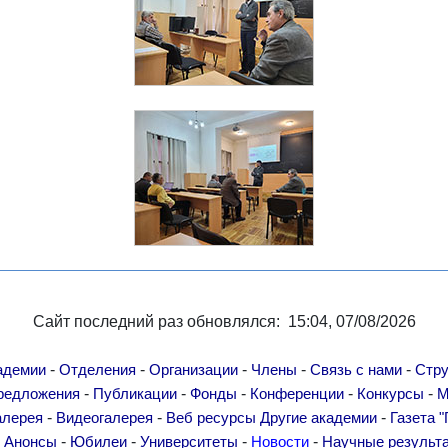
Сайт последний раз обновлялся: 15:04, 07/08/2026
-
-
-
-
-
адемии
Отделения
Организации
Члены
Связь с нами
Стру
-
-
-
-
-
редложения
Публикации
Фонды
Конференции
Конкурсы
М
-
-
-
алерея
Видеогалерея
Веб ресурсы
Другие академии
Газета "
-
-
-
-
-
Анонсы
Юбилеи
Университеты
Новости
Научные результ