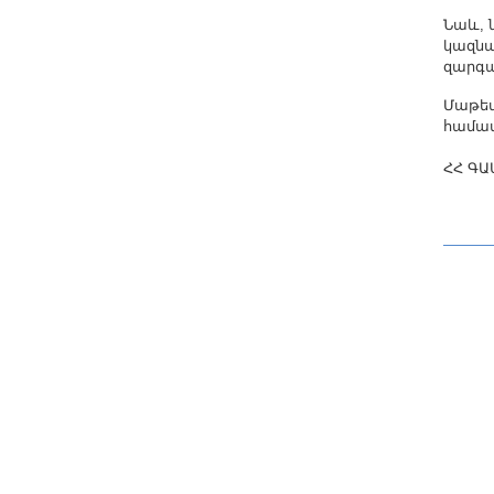
Նաև, 
կազնա
զարգա
Մաթեմ
համատ
ՀՀ ԳԱ