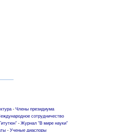
-
ктура
Члены президиума
еждународное сотрудничество
-
Гитутюн"
Журнал "В мире науки"
-
аты
Ученые диаспоры