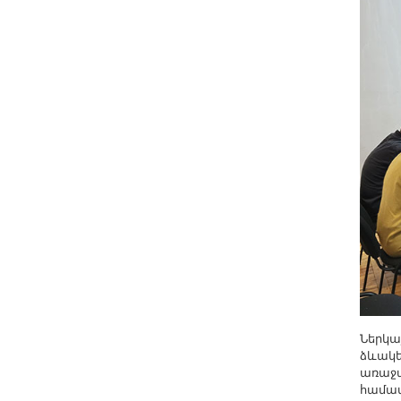
Другие академии
Газета "Гитутюн"
Журнал "В мире науки"
Публикации в прессе
Анонсы
Юбилеи
Университеты
Новости
Научные результаты
Ученые диаспоры
Трибуна молодого ученого
Наши заслуженные деятели
Объявления
Ներկա
ձևակե
Карта сайта
առաջա
Поиск
համատ