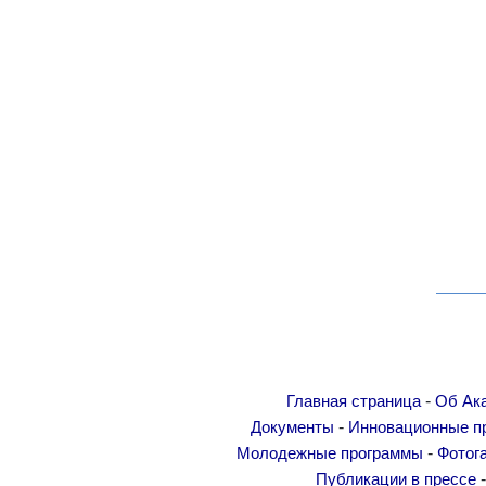
-
Главная страница
Об Ак
-
Документы
Инновационные п
-
Молодежные программы
Фотог
Публикации в прессе