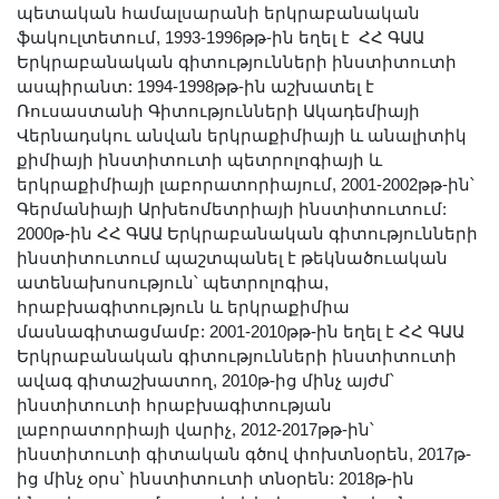
Լուսանկարներ
պետական համալսարանի երկրաբանական
ֆակուլտետում, 1993-1996թթ-ին եղել է ՀՀ ԳԱԱ
Տեսադարան
Երկրաբանական գիտությունների ինստիտուտի
Վեբ ռեսուրսներ
ասպիրանտ: 1994-1998թթ-ին աշխատել է
Ռուսաստանի Գիտությունների Ակադեմիայի
Այլ ակադեմիաներ
Վերնադսկու անվան երկրաքիմիայի և անալիտիկ
«Գիտություն» թերթ
քիմիայի ինստիտուտի պետրոլոգիայի և
«Գիտության աշխարհում»
երկրաքիմիայի լաբորատորիայում, 2001-2002թթ-ին՝
Գերմանիայի Արխեոմետրիայի ինստիտուտում:
հանդես
2000թ-ին ՀՀ ԳԱԱ Երկրաբանական գիտությունների
Հրապարակումներ
ինստիտուտում պաշտպանել է թեկնածուական
մամուլում
ատենախոսություն՝ պետրոլոգիա,
հրաբխագիտություն և երկրաքիմիա
Ազդեր
մասնագիտացմամբ: 2001-2010թթ-ին եղել է ՀՀ ԳԱԱ
Հոբելյաններ
Երկրաբանական գիտությունների ինստիտուտի
Համալսարաններ
ավագ գիտաշխատող, 2010թ-ից մինչ այժմ՝
ինստիտուտի հրաբխագիտության
Նորություններ
լաբորատորիայի վարիչ, 2012-2017թթ-ին՝
Գիտական արդյունքներ
ինստիտուտի գիտական գծով փոխտնօրեն, 2017թ-
ից մինչ օրս՝ ինստիտուտի տնօրեն: 2018թ-ին
Սփյուռքի գիտնականները