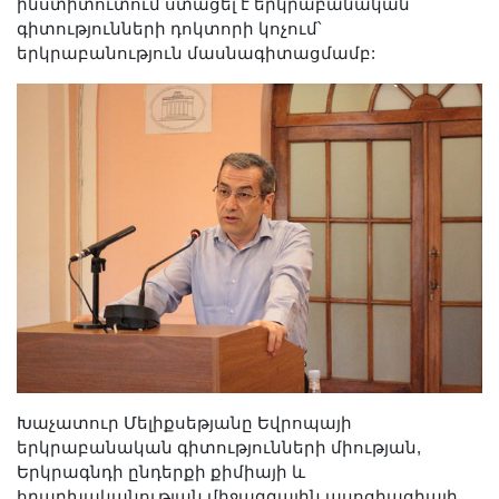
ինստիտուտում ստացել է երկրաբանական
Երիտասարդ գիտնականի
գիտությունների դոկտորի կոչում՝
ամբիոն
երկրաբանություն մասնագիտացմամբ:
Մեր երախտավորները
Հայտարարություններ
Կայքի քարտեզ
Որոնում
Խաչատուր Մելիքսեթյանը Եվրոպայի
երկրաբանական գիտությունների միության,
Երկրագնդի ընդերքի քիմիայի և
հրաբխականության միջազգային ասոցիացիայի,