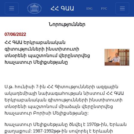
ՀՀ ԳԱԱ
ENG
РУС
Կառուցվածք
Նորություններ
Նախագահության
07/06/2022
անդամներ
ՀՀ ԳԱԱ Երկրաբանական
Փաստաթղթեր
գիտությունների ինստիտուտի
տնօրենի պաշտոնում վերընտրվեց
Ինովացիոն առաջարկներ
Խաչատուր Մելիքսեթյանը
Հրատարակություններ
Հիմնադրամներ
Գիտաժողովներ
Ս.թ. հունիսի 7-ին ՀՀ Գիտությունների ազգային
Մրցույթներ
ակադեմիայի նախագահության նիստում ՀՀ ԳԱԱ
Երկրաբանական գիտությունների ինստիտուտի
Միջազգային
տնօրենի պաշտոնում միաձայն վերընտրվեց
համագործակցություն
Խաչատուր Բորիսի Մելիքսեթյանը:
Երիտասարդական
Խաչատուր Մելիքսեթյանը ծնվել է 1970թ-ին, Երևան
ծրագրեր
քաղաքում: 1987-1992թթ-ին սովորել է Երևանի