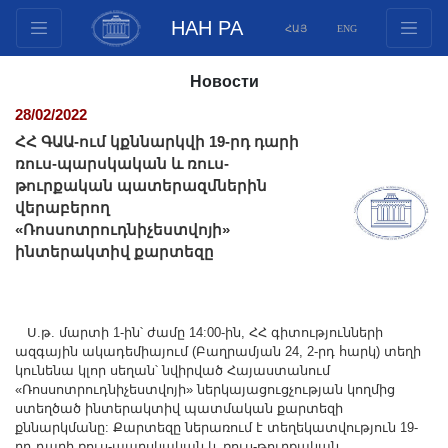
НАН РА
ՀԱՅ
ENG
Структура
Новости
Члены президиума
28/02/2022
Документы
ՀՀ ԳԱԱ-ում կքննարկվի 19-րդ դարի
Инновационные предложения
ռուս-պարսկական և ռուս-
թուրքական պատերազմներին
Публикации
վերաբերող
Фонды
«Ռոսսոտրուդնիչեստվոյի»
Конференции
ինտերակտիվ քարտեզը
Конкурсы
Международное сотрудничество
Ս.թ. մարտի 1-ին՝ ժամը 14:00-ին, ՀՀ գիտությունների
Молодежные программы
ազգային ակադեմիայում (Բաղրամյան 24, 2-րդ հարկ) տեղի
Фотогалерея
կունենա կլոր սեղան՝ նվիրված Հայաստանում
«Ռոսսոտրուդնիչեստվոյի» ներկայացուցչության կողմից
Видеогалерея
ստեղծած ինտերակտիվ պատմական քարտեզի
քննարկմանը: Քարտեզը ներառում է տեղեկատվություն 19-
Веб ресурсы
րդ դարի ռուս-պարսկական և ռուս-թուրքական