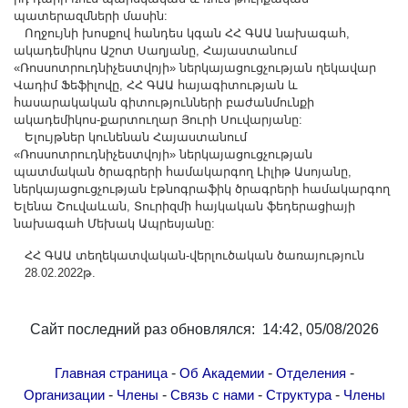
Другие академии
պատերազմների մասին:
Ողջույնի խոսքով հանդես կգան ՀՀ ԳԱԱ նախագահ,
Газета "Гитутюн"
ակադեմիկոս Աշոտ Սաղյանը, Հայաստանում
Журнал "В мире науки"
«Ռոսսոտրուդնիչեստվոյի» ներկայացուցչության ղեկավար
Վադիմ Ֆեֆիլովը, ՀՀ ԳԱԱ հայագիտության և
Публикации в прессе
հասարակական գիտությունների բաժանմունքի
Анонсы
ակադեմիկոս-քարտուղար Յուրի Սուվարյանը:
Ելույթներ կունենան Հայաստանում
Юбилеи
«Ռոսսոտրուդնիչեստվոյի» ներկայացուցչության
պատմական ծրագրերի համակարգող Լիլիթ Ասոյանը,
Университеты
ներկայացուցչության էթնոգրաֆիկ ծրագրերի համակարգող
Новости
Ելենա Շուվաևան, Տուրիզմի հայկական ֆեդերացիայի
նախագահ Մեխակ Ապրեսյանը:
Научные результаты
ՀՀ ԳԱԱ տեղեկատվական-վերլուծական ծառայություն
Ученые диаспоры
28.02.2022թ.
Трибуна молодого ученого
Наши заслуженные деятели
Сайт последний раз обновлялся: 14:42, 05/08/2026
Объявления
Карта сайта
-
-
-
Главная страница
Об Академии
Отделения
Поиск
-
-
-
-
Организации
Члены
Связь с нами
Структура
Члены