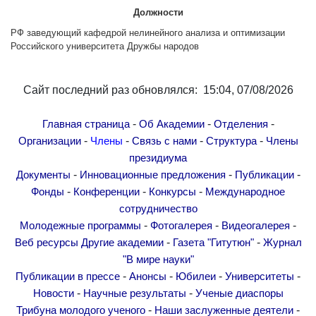
Другие академии
Должности
Газета "Гитутюн"
РФ заведующий кафедрой нелинейного анализа и оптимизации
Российского университета Дружбы народов
Журнал "В мире науки"
Публикации в прессе
Сайт последний раз обновлялся: 15:04, 07/08/2026
Анонсы
Юбилеи
-
-
-
Главная страница
Об Академии
Отделения
Университеты
-
-
-
-
Организации
Члены
Связь с нами
Структура
Члены
Новости
президиума
-
-
-
Документы
Инновационные предложения
Публикации
Научные результаты
-
-
-
Фонды
Конференции
Конкурсы
Международное
Ученые диаспоры
сотрудничество
Трибуна молодого ученого
-
-
-
Молодежные программы
Фотогалерея
Видеогалерея
Наши заслуженные деятели
-
-
Веб ресурсы
Другие академии
Газета "Гитутюн"
Журнал
"В мире науки"
Объявления
-
-
-
-
Публикации в прессе
Анонсы
Юбилеи
Университеты
Карта сайта
-
-
Новости
Научные результаты
Ученые диаспоры
Поиск
-
-
Трибуна молодого ученого
Наши заслуженные деятели