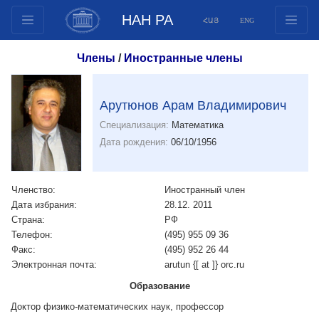
НАН РА
ՀԱՅ
ENG
Структура
Члены
/
Иностранные члены
Члены президиума
Документы
Арутюнов Арам Владимирович
Инновационные предложения
Специализация:
Математика
Публикации
Дата рождения:
06/10/1956
Фонды
Конференции
Членство:
Иностранный член
Конкурсы
Дата избрания:
28.12. 2011
Страна:
Международное сотрудничество
РФ
Телефон:
(495) 955 09 36
Молодежные программы
Факс:
(495) 952 26 44
Фотогалерея
Электронная почта:
arutun {[ at ]} orc.ru
Видеогалерея
Образование
Веб ресурсы
Доктор физико-математических наук, профессор