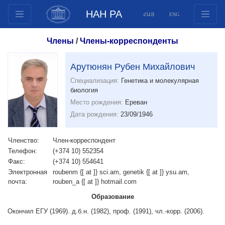
НАН РА
ՀԱՅ
ENG
Структура
Члены
/
Члены-корреспонденты
Члены президиума
Документы
Арутюнян Рубен Михайлович
Инновационные предложения
Специализация:
Генетика и молекулярная
биология
Публикации
Место рождения:
Ереван
Фонды
Дата рождения:
23/09/1946
Конференции
Конкурсы
Членство:
Член-корреспондент
Телефон:
(+374 10) 552354
Международное сотрудничество
Факс:
(+374 10) 554641
Молодежные программы
Электронная
roubenm {[ at ]} sci.am, genetik {[ at ]} ysu.am,
почта:
rouben_a {[ at ]} hotmail.com
Фотогалерея
Образование
Видеогалерея
Окончил ЕГУ (1969). д.б.н. (1982), проф. (1991), чл.-корр. (2006).
Веб ресурсы