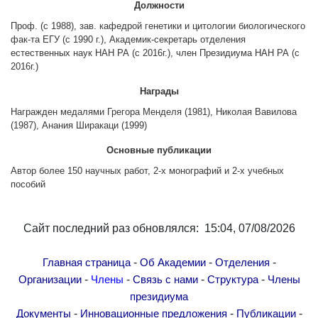
Должности
Другие академии
Проф. (с 1988), зав. кафедрой генетики и цитологии биологического
Газета "Гитутюн"
фак-та ЕГУ (с 1990 г.), Академик-секретарь отделения
Журнал "В мире науки"
естественных наук НАН РА (с 2016г.), член Президиума НАН РА (с
2016г.)
Публикации в прессе
Награды
Анонсы
Награжден медалями Грегора Менделя (1981), Николая Вавилова
Юбилеи
(1987), Анания Ширакаци (1999)
Университеты
Основные публикации
Новости
Автор более 150 научных работ, 2-х монографий и 2-х учебных
Научные результаты
пособий
Ученые диаспоры
Трибуна молодого ученого
Сайт последний раз обновлялся: 15:04, 07/08/2026
Наши заслуженные деятели
-
-
-
Главная страница
Об Академии
Отделения
Объявления
-
-
-
-
Организации
Члены
Связь с нами
Структура
Члены
Карта сайта
президиума
Поиск
-
-
-
Документы
Инновационные предложения
Публикации