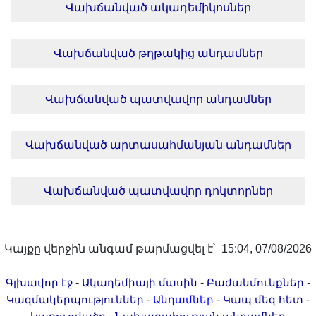
Վախճանված ակադեմիկոսներ
Լուսանկարներ
Տեսադարան
Վեբ ռեսուրսներ
Վախճանված թղթակից անդամներ
Այլ ակադեմիաներ
«Գիտություն» թերթ
Վախճանված պատվավոր անդամներ
«Գիտության աշխարհում»
հանդես
Վախճանված արտասահմանյան անդամներ
Հրապարակումներ
մամուլում
Վախճանված պատվավոր դոկտորներ
Ազդեր
Հոբելյաններ
Համալսարաններ
Կայքը վերջին անգամ թարմացվել է՝ 15:04, 07/08/2026
Նորություններ
-
-
-
Գլխավոր էջ
Գիտական արդյունքներ
Ակադեմիայի մասին
Բաժանմունքներ
-
-
-
Կազմակերպություններ
Անդամներ
Կապ մեզ հետ
Սփյուռքի գիտնականները