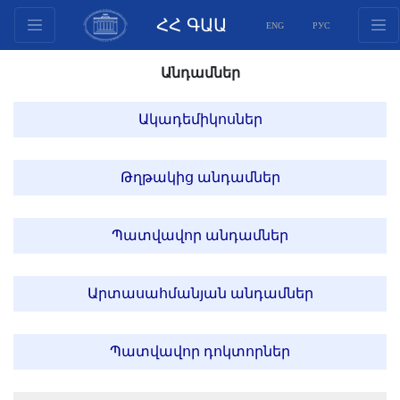
ՀՀ ԳԱԱ
ENG
РУС
Կառուցվածք
Անդամներ
Նախագահության
անդամներ
Ակադեմիկոսներ
Փաստաթղթեր
Ինովացիոն առաջարկներ
Թղթակից անդամներ
Հրատարակություններ
Հիմնադրամներ
Պատվավոր անդամներ
Գիտաժողովներ
Մրցույթներ
Արտասահմանյան անդամներ
Միջազգային
համագործակցություն
Պատվավոր դոկտորներ
Երիտասարդական
ծրագրեր