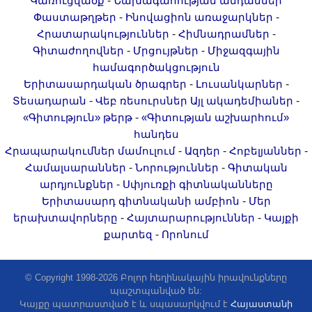
-
Կառուցվածք
Նախագահության անդամներ
Երիտասարդ գիտնականի
-
-
Փաստաթղթեր
Ինովացիոն առաջարկներ
ամբիոն
-
-
Հրատարակություններ
Հիմնադրամներ
-
-
Մեր երախտավորները
Գիտաժողովներ
Մրցույթներ
Միջազգային
համագործակցություն
Հայտարարություններ
-
-
Երիտասարդական ծրագրեր
Լուսանկարներ
Կայքի քարտեզ
-
-
Տեսադարան
Վեբ ռեսուրսներ
Այլ ակադեմիաներ
Որոնում
-
«Գիտություն» թերթ
«Գիտության աշխարհում»
հանդես
-
-
-
Հրապարակումներ մամուլում
Ազդեր
Հոբելյաններ
-
-
Համալսարաններ
Նորություններ
Գիտական
-
արդյունքներ
Սփյուռքի գիտնականները
-
Երիտասարդ գիտնականի ամբիոն
Մեր
-
-
երախտավորները
Հայտարարություններ
Կայքի
-
քարտեզ
Որոնում
© Copyright 1998-2026 Բոլոր հեղինակային իրավունքները
պաշտպանված են:
Կայքը պատրաստված է և սպասարկվում է
Հայաստանի