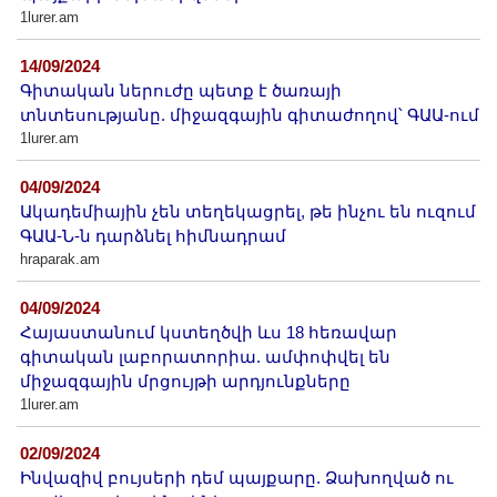
Другие академии
1lurer.am
Газета "Гитутюн"
14/09/2024
Журнал "В мире науки"
Գիտական ներուժը պետք է ծառայի
Публикации в прессе
տնտեսությանը. միջազգային գիտաժողով՝ ԳԱԱ-ում
1lurer.am
Анонсы
Юбилеи
04/09/2024
Ակադեմիային չեն տեղեկացրել, թե ինչու են ուզում
Университеты
ԳԱԱ-Ն-ն դարձնել հիմնադրամ
Новости
hraparak.am
Научные результаты
04/09/2024
Ученые диаспоры
Հայաստանում կստեղծվի ևս 18 հեռավար
Трибуна молодого ученого
գիտական լաբորատորիա. ամփոփվել են
Наши заслуженные деятели
միջազգային մրցույթի արդյունքները
1lurer.am
Объявления
Карта сайта
02/09/2024
Ինվազիվ բույսերի դեմ պայքարը. Ձախողված ու
Поиск