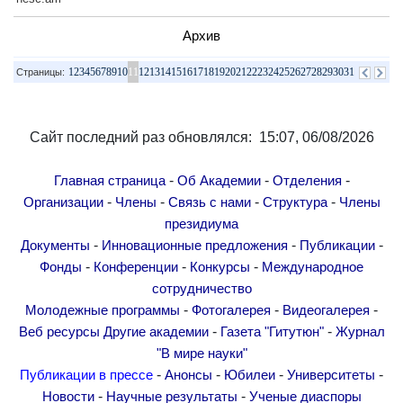
Архив
1
2
3
4
5
6
7
8
9
10
11
12
13
14
15
16
17
18
19
20
21
22
23
24
25
26
27
28
29
30
31
Страницы:
Сайт последний раз обновлялся: 15:07, 06/08/2026
-
-
-
Главная страница
Об Академии
Отделения
-
-
-
-
Организации
Члены
Связь с нами
Структура
Члены
президиума
-
-
-
Документы
Инновационные предложения
Публикации
-
-
-
Фонды
Конференции
Конкурсы
Международное
сотрудничество
-
-
-
Молодежные программы
Фотогалерея
Видеогалерея
-
-
Веб ресурсы
Другие академии
Газета "Гитутюн"
Журнал
"В мире науки"
-
-
-
-
Публикации в прессе
Анонсы
Юбилеи
Университеты
-
-
Новости
Научные результаты
Ученые диаспоры