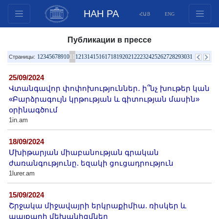
НАН РА
ՀԱՅ
ENG
Структура
Публикации в прессе
Члены президиума
1
2
3
4
5
6
7
8
9
10
11
12
13
14
15
16
17
18
19
20
21
22
23
24
25
26
27
28
29
30
31
Страницы:
Документы
25/09/2024
Инновационные предложения
Վտանգավոր փոփոխություններ․ ի՞նչ խութեր կան
Публикации
«Բարձրագույն կրթության և գիտության մասին»
Фонды
օրինագծում
1in.am
Конференции
Конкурсы
18/09/2024
Международное сотрудничество
Մխիթարյան միաբանության գրական
ժառանգությունը. եզակի ցուցադրություն
Молодежные программы
1lurer.am
Фотогалерея
15/09/2024
Видеогалерея
Շրջակա միջավայրի երկրաքիմիա. ռիսկեր և
Веб ресурсы
պայքարի մեխանիզմներ