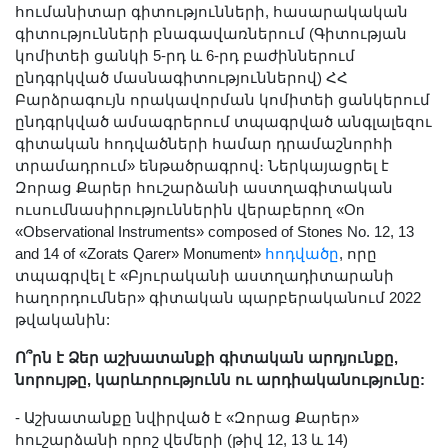
հումանիտար գիտությունների, հասարակական
Երիտասարդ գիտնականի
գիտությունների բնագավառներում (Գիտության
ամբիոն
կոմիտեի ցանկի 5-րդ և 6-րդ բաժիններում
Մեր երախտավորները
ընդգրկված մասնագիտություններով) ՀՀ
Բարձրագույն որակավորման կոմիտեի ցանկերում
Հայտարարություններ
ընդգրկված ամսագրերում տպագրված անգլալեզու
Կայքի քարտեզ
գիտական հոդվածների համար դրամաշնորհի
Որոնում
տրամադրում» ենթածրագրով։ Ներկայացրել է
Զորաց Քարեր հուշարձանի աստղագիտական
ուսումնասիրություններին վերաբերող «On
«Observational Instruments» composed of Stones No. 12, 13
and 14 of «Zorats Qarer» Monument»
հոդվածը
, որը
տպագրվել է «Բյուրականի աստղադիտարանի
հաղորդումներ» գիտական պարբերականում 2022
թվականին:
Ո՞րն է Ձեր աշխատանքի գիտական արդյունքը,
նորույթը, կարևորությունն ու արդիականությունը:
- Աշխատանքը նվիրված է «Զորաց Քարեր»
հուշարձանի որոշ վեմերի (թիվ 12, 13 և 14)