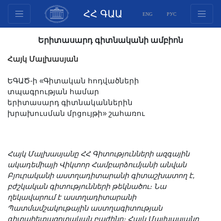
ՀՀ ԳԱԱ
ENG
РУС
Կառուցվածք
Երիտասարդ գիտնականի ամբիոն
Նախագահության
Հայկ Մալխասյան
անդամներ
Փաստաթղթեր
ԵԳԱԾ-ի «Գիտական հոդվածների
տպագրության համար
Ինովացիոն առաջարկներ
երիտասարդ գիտնականներին
Հրատարակություններ
խրախուսման մրցույթի» շահառու
Հիմնադրամներ
Գիտաժողովներ
Մրցույթներ
Հայկ Մալխասյանը ՀՀ Գիտությունների ազգային
ակադեմիայի Վիկտոր Համբարձումյանի անվան
Միջազգային
Բյուրականի աստղադիտարանի գիտաշխատող է,
համագործակցություն
բժշկական գիտությունների թեկնածու։ Նա
Երիտասարդական
ղեկավարում է աստղադիտարանի
Պատմամշակութային աստղագիտության
ծրագրեր
գիտահետազոտական բաժինը։ Հայկ Մալխասյանը