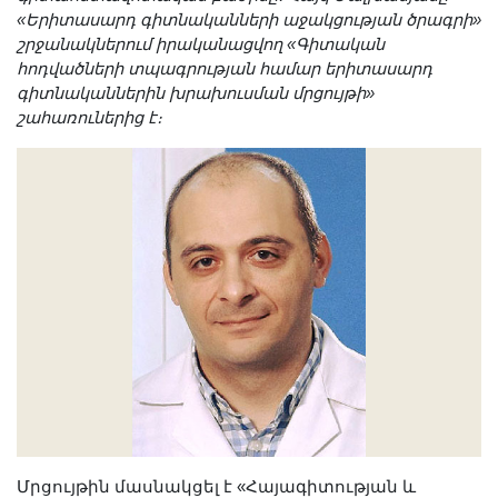
Լուսանկարներ
«Երիտասարդ գիտնականների աջակցության ծրագրի»
շրջանակներում իրականացվող «Գիտական
Տեսադարան
հոդվածների տպագրության համար երիտասարդ
Վեբ ռեսուրսներ
գիտնականներին խրախուսման մրցույթի»
Այլ ակադեմիաներ
շահառուներից է։
«Գիտություն» թերթ
«Գիտության աշխարհում»
հանդես
Հրապարակումներ
մամուլում
Ազդեր
Հոբելյաններ
Համալսարաններ
Նորություններ
Գիտական արդյունքներ
Սփյուռքի գիտնականները
Մրցույթին մասնակցել է «Հայագիտության և