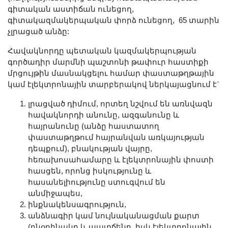
Լուսանկարներ
գիտական աստիճան ունեցող,
գիտակազմակերպական փորձ ունեցող, 65 տարին
Տեսադարան
չլրացած անձը:
Վեբ ռեսուրսներ
Հավակնորդը պետական կազմակերպության
Այլ ակադեմիաներ
գործադիր մարմնի պաշտոնի թափուր հաստիքի
«Գիտություն» թերթ
մրցույթին մասնակցելու համար փաստաթղթային
«Գիտության աշխարհում»
կամ էլեկտրոնային տարբերակով ներկայացնում է`
հանդես
լրացված դիմում, որտեղ նշվում են առնվազն
Հրապարակումներ
հավակնորդի անունը, ազգանունը և
հայրանունը (անձը հաստատող
մամուլում
փաստաթղթում հայրանվան առկայության
Ազդեր
դեպքում), բնակության վայրը,
Հոբելյաններ
հեռախոսահամարը և էլեկտրոնային փոստի
հասցեն, որոնց իսկությունը և
Համալսարաններ
հասանելիությունը ստուգվում են
Նորություններ
անմիջապես,
Գիտական արդյունքներ
ինքնակենսագրություն,
անձնագիր կամ նույնականացման քարտ
Սփյուռքի գիտնականները
(բնօրինակը և պատճենը, իսկ էլեկտրոնային