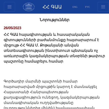
ՀՀ ԳԱԱ
ENG
РУС
Կառուցվածք
Նորություններ
Նախագահության
26/05/2023
անդամներ
ՀՀ ԳԱԱ հայագիտության և հասարակական
Փաստաթղթեր
գիտությունների բաժանմունքը հայտարարում է
մրցույթ ՀՀ ԳԱԱ Մ. Քոթանյանի անվան
Ինովացիոն առաջարկներ
տնտեսագիտության ինստիտուտ պետական ոչ
Հրատարակություններ
առևտրային կազմակերպության տնօրենի թափուր
Հիմնադրամներ
պաշտոնը համալրելու համար
Գիտաժողովներ
Մրցույթներ
Գործադիր մարմնի պաշտոնի համար
Միջազգային
հայտարարված մրցույթին կարող է մասնակցել
համագործակցություն
Հայաստանի Հանրապետության
Երիտասարդական
քաղաքացիություն ունեցող, կազմակերպության
մասնագիտական ուղղվածությանը
ծրագրեր
(ուղղություններից մեկին) համապատասխան