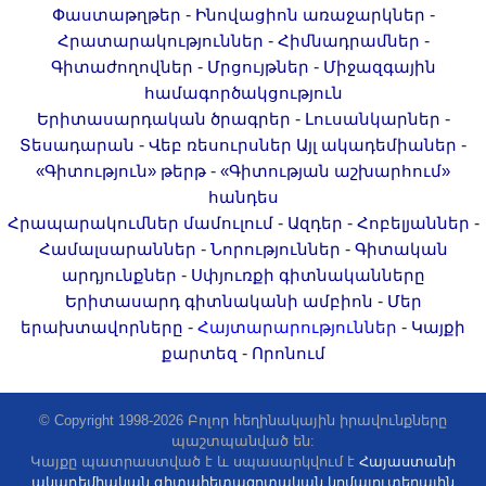
-
-
Փաստաթղթեր
Ինովացիոն առաջարկներ
-
-
Հրատարակություններ
Հիմնադրամներ
-
-
Գիտաժողովներ
Մրցույթներ
Միջազգային
համագործակցություն
-
-
Երիտասարդական ծրագրեր
Լուսանկարներ
-
-
Տեսադարան
Վեբ ռեսուրսներ
Այլ ակադեմիաներ
-
«Գիտություն» թերթ
«Գիտության աշխարհում»
հանդես
-
-
-
Հրապարակումներ մամուլում
Ազդեր
Հոբելյաններ
-
-
Համալսարաններ
Նորություններ
Գիտական
-
արդյունքներ
Սփյուռքի գիտնականները
-
Երիտասարդ գիտնականի ամբիոն
Մեր
-
-
երախտավորները
Հայտարարություններ
Կայքի
-
քարտեզ
Որոնում
© Copyright 1998-2026 Բոլոր հեղինակային իրավունքները
պաշտպանված են:
Կայքը պատրաստված է և սպասարկվում է
Հայաստանի
ակադեմիական գիտահետազոտական կոմպյուտերային