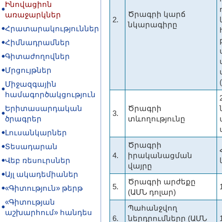
Ինովացիոն
Ծրագրի կարճ
առաջարկներ
2.
նկարագիրը
Հրատարակություններ
Հիմնադրամներ
Գիտաժողովներ
Մրցույթներ
Միջազգային
համագործակցություն
Երիտասարդական
Ծրագրի
3.
ծրագրեր
տևողությունը
Լուսանկարներ
Ծրագրի
Տեսադարան
4.
իրականացման
Վեբ ռեսուրսներ
վայրը
Այլ ակադեմիաներ
Ծրագրի արժեքը
5.
«Գիտություն» թերթ
(ԱՄՆ դոլար)
«Գիտության
Պահանջվող
աշխարհում» հանդես
6.
ներդրումները (ԱՄՆ