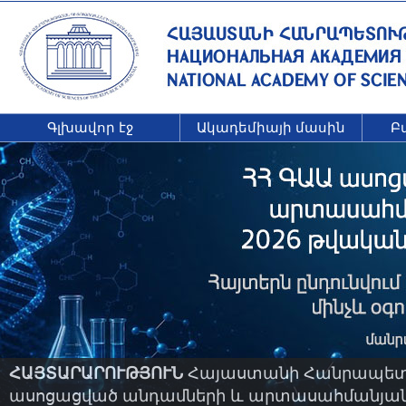
Գլխավոր էջ
Ակադեմիայի մասին
Բ
ՀԱՅՏԱՐԱՐՈՒԹՅՈՒՆ
Հայաստանի Հանրապետու
ասոցացված անդամների և արտասահմանյան ա