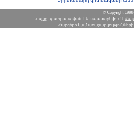
Երիտասարդ գիտնականի ամբ
© Copyright 1
Կայքը պատրաստված է և սպասարկվում է
Հայ
Հարցերի կամ առաջարկությունների հա