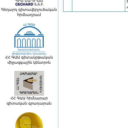
Գեղարդ գիտավերլուծական
հիմնադրամ
ՀՀ ԳԱԱ գիտակրթական
միջազգային կենտրոն
ՀՀ ԳԱԱ հիմնարար
գիտական գրադարան