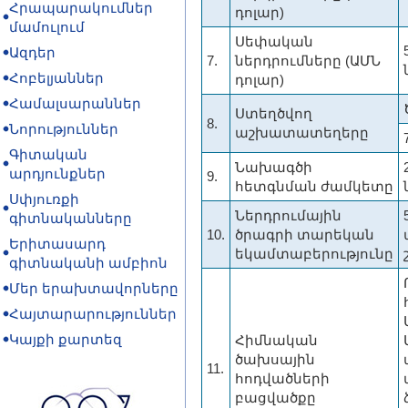
Հրապարակումներ
դոլար)
մամուլում
Սեփական
Ազդեր
7.
ներդրումները (ԱՄՆ
Հոբելյաններ
դոլար)
Համալսարաններ
Ստեղծվող
8.
Նորություններ
աշխատատեղերը
Գիտական
Նախագծի
արդյունքներ
9.
հետգնման ժամկետը
Սփյուռքի
Ներդրումային
գիտնականները
10.
ծրագրի տարեկան
Երիտասարդ
եկամտաբերությունը
գիտնականի ամբիոն
Մեր երախտավորները
Հայտարարություններ
Կայքի քարտեզ
Հիմնական
ծախսային
11.
հոդվածների
բացվածքը