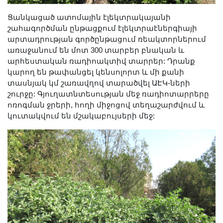
Երիտասարդ գիտնականի
Ցանկացած ատոմային էլեկտրակայանի
ամբիոն
շահագործման ընթացքում էլեկտրաէներգիայի
Մեր երախտավորները
արտադրության գործընթացում ռեակտորներում
առաջանում են մոտ 300 տարբեր բնական և
Հայտարարություններ
արհեստական ռադիոակտիվ տարրեր: Դրանք
Կայքի քարտեզ
կարող են թափանցել կենսոլորտ և մի քանի
Որոնում
տասնյակ կմ շառավղով տարածվել ԱԷԿ-ների
շուրջը: Գյուղատնտեսության մեջ ռադիոտարրերը
ոռոգման ջրերի, հողի միջոցով տեղաշարժվում և
կուտակվում են մշակաբույսերի մեջ: