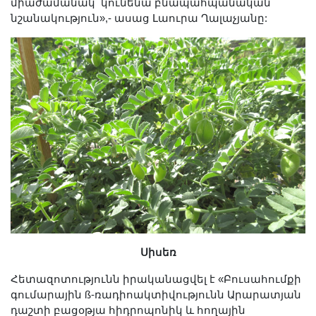
միաժամանակ կունենա բնապահպանական
նշանակություն»,- ասաց Լաուրա Ղալաչյանը:
Սիսեռ
Հետազոտությունն իրականացվել է «Բուսահումքի
գումարային ß-ռադիոակտիվությունն Արարատյան
դաշտի բացօթյա հիդրոպոնիկ և հողային