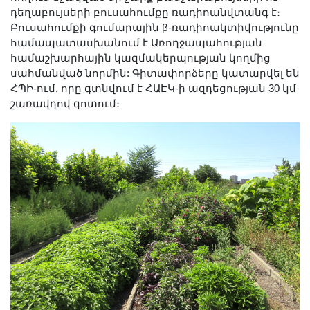
Լուսանկարներ
դեղաբույսերի բուսահումքը ռադիոանվտանգ է։
Բուսահումքի գումարային β-ռադիոակտիվությունը
Տեսադարան
համապատասխանում է Առողջապահության
Վեբ ռեսուրսներ
համաշխարհային կազմակերպության կողմից
Այլ ակադեմիաներ
սահմանված նորմին: Գիտափորձերը կատարվել են
ՀՊԻ-ում, որը գտնվում է ՀԱԷԿ-ի ազդեցության 30 կմ
«Գիտություն» թերթ
շառավղով գոտում։
«Գիտության աշխարհում»
հանդես
Հրապարակումներ
մամուլում
Ազդեր
Հոբելյաններ
Համալսարաններ
Նորություններ
Գիտական արդյունքներ
Սփյուռքի գիտնականները