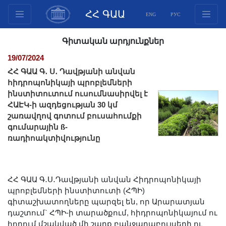
ՀՀ ԳԱԱ
ENG
РУС
Կառուցվածք
Գիտական արդյունքներ
Նախագահության
19/07/2024
անդամներ
ՀՀ ԳԱԱ Գ․ Ս․ Դավթյանի անվան
Փաստաթղթեր
հիդրոպոնիկայի պրոբլեմների
ինստիտուտում ուսումնասիրվել է
Ինովացիոն առաջարկներ
ՀԱԷԿ-ի ազդեցության 30 կմ
Հրատարակություններ
շառավղով գոտում բուսահումքի
Հիմնադրամներ
գումարային ß-
ռադիոակտիվությունը
Գիտաժողովներ
Մրցույթներ
Միջազգային
ՀՀ ԳԱԱ Գ․Ս․Դավթյանի անվան Հիդրոպոնիկայի
համագործակցություն
պրոբլեմների ինստիտուտի (ՀՊԻ)
Երիտասարդական
գիտաշխատողները պարզել են, որ Արարատյան
դաշտում` ՀՊԻ-ի տարածքում, հիդրոպոնիկայում ու
ծրագրեր
հողում մշակված մի շարք բանջարաբույսերի ու