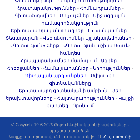
-
-
Փաստաթղթեր
Ինովացիոն առաջարկներ
-
-
Հրատարակություններ
Հիմնադրամներ
-
-
Գիտաժողովներ
Մրցույթներ
Միջազգային
համագործակցություն
-
-
Երիտասարդական ծրագրեր
Լուսանկարներ
-
-
Տեսադարան
Վեբ ռեսուրսներ
Այլ ակադեմիաներ
-
«Գիտություն» թերթ
«Գիտության աշխարհում»
հանդես
-
-
Հրապարակումներ մամուլում
Ազդեր
-
-
-
Հոբելյաններ
Համալսարաններ
Նորություններ
-
Գիտական արդյունքներ
Սփյուռքի
գիտնականները
-
Երիտասարդ գիտնականի ամբիոն
Մեր
-
-
երախտավորները
Հայտարարություններ
Կայքի
-
քարտեզ
Որոնում
© Copyright 1998-2026 Բոլոր հեղինակային իրավունքները
պաշտպանված են:
Կայքը պատրաստված է և սպասարկվում է
Հայաստանի