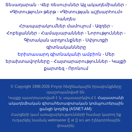
-
-
Տեսադարան
Վեբ ռեսուրսներ
Այլ ակադեմիաներ
-
«Գիտություն» թերթ
«Գիտության աշխարհում»
հանդես
-
-
Հրապարակումներ մամուլում
Ազդեր
-
-
-
Հոբելյաններ
Համալսարաններ
Նորություններ
-
Գիտական արդյունքներ
Սփյուռքի
գիտնականները
-
Երիտասարդ գիտնականի ամբիոն
Մեր
-
-
երախտավորները
Հայտարարություններ
Կայքի
-
քարտեզ
Որոնում
© Copyright 1998-2026 Բոլոր հեղինակային իրավունքները
պաշտպանված են:
Կայքը պատրաստված է և սպասարկվում է
Հայաստանի
ակադեմիական գիտահետազոտական կոմպյուտերային
ցանցի կողմից (ASNET-AM):
Հարցերի կամ առաջարկությունների համար կարող եք
ուղարկել նամակ webmaster {[ at ]} sci.am էլեկտրոնային
փոստին: