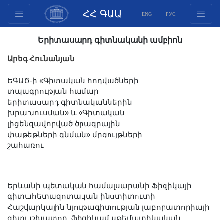
ՀՀ ԳԱԱ
ENG
РУС
Կառուցվածք
Երիտասարդ գիտնականի ամբիոն
Նախագահության
Արեգ Հունանյան
անդամներ
Փաստաթղթեր
ԵԳԱԾ-ի «Գիտական հոդվածների
տպագրության համար
Ինովացիոն առաջարկներ
երիտասարդ գիտնականներին
Հրատարակություններ
խրախուսման» և «Գիտական
Հիմնադրամներ
լիցենզավորված ծրագրային
փաթեթների գնման» մրցույթների
Գիտաժողովներ
շահառու
Մրցույթներ
Միջազգային
համագործակցություն
Երևանի պետական համալսարանի Ֆիզիկայի
Երիտասարդական
գիտահետազոտական ինստիտուտի
Հաշվարկային նյութագիտության լաբորատորիայի
ծրագրեր
գիտաշխատող, ֆիզիկամաթեմատիկական