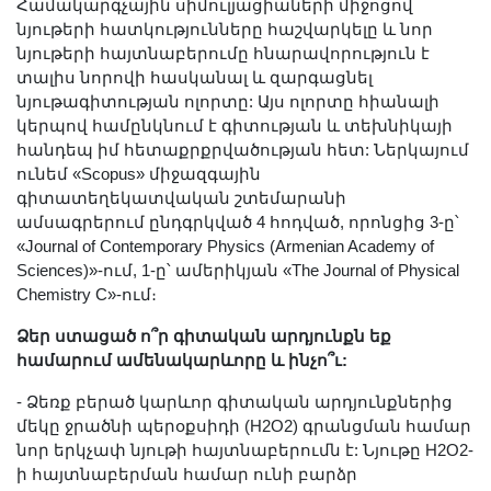
Համակարգչային սիմուլյացիաների միջոցով
նյութերի հատկությունները հաշվարկելը և նոր
նյութերի հայտնաբերումը հնարավորություն է
տալիս նորովի հասկանալ և զարգացնել
նյութագիտության ոլորտը: Այս ոլորտը հիանալի
կերպով համընկնում է գիտության և տեխնիկայի
հանդեպ իմ հետաքրքրվածության հետ: Ներկայում
ունեմ «Scopus» միջազգային
գիտատեղեկատվական շտեմարանի
ամսագրերում ընդգրկված 4 հոդված, որոնցից 3-ը՝
«Journal of Contemporary Physics (Armenian Academy of
Sciences)»-ում, 1-ը՝ ամերիկյան «The Journal of Physical
Chemistry C»-ում։
Ձեր ստացած ո՞ր գիտական արդյունքն եք
համարում ամենակարևորը և ինչո՞ւ:
- Ձեռք բերած կարևոր գիտական արդյունքներից
մեկը ջրածնի պերօքսիդի (H2O2) գրանցման համար
նոր երկչափ նյութի հայտնաբերումն է: Նյութը H2O2-
ի հայտնաբերման համար ունի բարձր