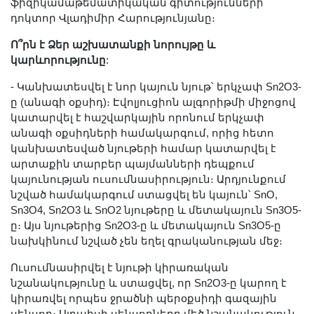
ֆիզիկամաթեմատիկական գիտությունների
Երիտասարդ գիտնականի
դոկտոր Վլադիմիր Հարությունյանը։
ամբիոն
Ո՞րն է Ձեր աշխատանքի նորույթը և
Մեր երախտավորները
կարևորությունը
:
Հայտարարություններ
- Կանխատեսվել է նոր կայուն նյութ՝ երկչափ Sn2O3-
Կայքի քարտեզ
ը (անագի օքսիդ)։ Էվոլյուցիոն ալգորիթմի միջոցով
Որոնում
կատարվել է հաշվարկային որոնում երկչափ
անագի օքսիդների համակարգում, որից հետո
կանխատեսված նյութերի համար կատարվել է
արտաքին տարբեր պայմանների դեպքում
կայունության ուսումնասիրություն։ Արդյունքում
նշված համակարգում ստացվել են կայուն՝ SnO,
Sn3O4, Sn2O3 և SnO2 նյութերը և մետակայուն Sn3O5-
ը։ Այս նյութերից Sn2O3-ը և մետակայուն Sn3O5-ը
նախկինում նշված չեն եղել գրականության մեջ։
Ուսումնասիրվել է նյութի կիրառական
նշանակությունը և ստացվել, որ Sn2O3-ը կարող է
կիրառվել որպես ջրածնի պերօքսիդի գազային