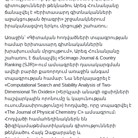
Լուսանկարներ
գիտությունների թեկնածու Արեգ Հունանյանը
ճանաչվել է «Երիտասարդ գիտնականների
Տեսադարան
աջակցության ծրագրի» շրջանակներում
Վեբ ռեսուրսներ
իրականացվող երկու մրցույթի շահառու։
Այլ ակադեմիաներ
Առաջին՝ «Գիտական հոդվածների տպագրության
«Գիտություն» թերթ
համար երիտասարդ գիտնականներին
«Գիտության աշխարհում»
խրախուսման մրցույթում», Արեգ Հունանյանը
շահառու է ճանաչվել «Scimago Journal & Country
հանդես
Ranking (SJR)»-ում ամսագրերի դասակարգման
Հրապարակումներ
ավելի բարձր քառորդում առաջին անգամ
մամուլում
տպագրության համար: Նա ներկայացրել է
«Computational Search and Stability Analysis of Two-
Ազդեր
Dimensional Tin Oxides» («Երկչափ անագի օքսիդների
Հոբելյաններ
հաշվարկային որոնումը և կայունության
Համալսարաններ
ուսումնասիրությունը») հոդվածը, որը տպագրվել է
«The Journal of Physical Chemistry C» ամսագրում։
Նորություններ
Հոդվածի համահեղինակներն են
Գիտական արդյունքներ
ֆիզիկամաթեմատիկական գիտությունների
թեկնածու Հայկ Զաքարյանը և
Սփյուռքի գիտնականները