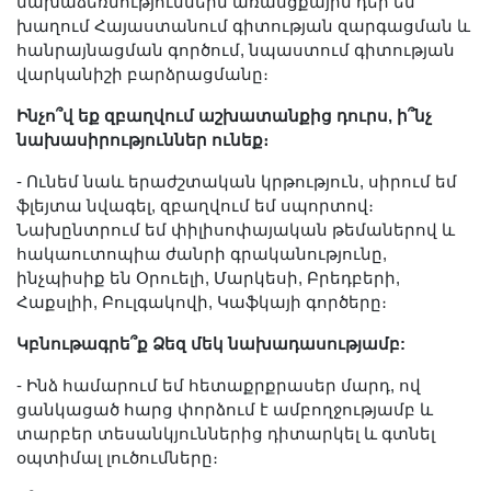
նախաձեռնություններն առանցքային դեր են
խաղում Հայաստանում գիտության զարգացման և
հանրայնացման գործում, նպաստում գիտության
վարկանիշի բարձրացմանը։
Ինչո՞վ եք զբաղվում աշխատանքից դուրս, ի՞նչ
նախասիրություններ ունեք։
- Ունեմ նաև երաժշտական կրթություն, սիրում եմ
ֆլեյտա նվագել, զբաղվում եմ սպորտով։
Նախընտրում եմ փիլիսոփայական թեմաներով և
հակաուտոպիա ժանրի գրականությունը,
ինչպիսիք են Օրուելի, Մարկեսի, Բրեդբերի,
Հաքսլիի, Բուլգակովի, Կաֆկայի գործերը։
Կբնութագրե՞ք Ձեզ մեկ նախադասությամբ:
- Ինձ համարում եմ հետաքրքրասեր մարդ, ով
ցանկացած հարց փորձում է ամբողջությամբ և
տարբեր տեսանկյուններից դիտարկել և գտնել
օպտիմալ լուծումները։