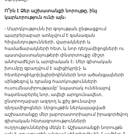
Ո՞րն է Ձեր աշխատանքի նորույթը, ինչ
կարևորություն ունի այն։
- Մարդկությունն իր գոյության ընթացքում
պարբերաբար առնչվում է զանազան
հիվանդությունների, վարակների և
համաճարակների հետ, և նոր դեղամիջոցների ու
պատվաստանյութերի փնտրտուքը միշտ
անհրաժեշտ և արդիական է։ Մեր գիտական
խումբը զբաղվում է ալիցիկլո[c]- և
հետերոցիկլո[c]պիրիդինների նոր ածանցյալների
սինթեզով և դրանց հատկությունների
ուսումնասիրությամբ՝ նպատակ ունենալով
հայտնաբերել նոր, ավելի արդյունավետ,
ընտրողաբար ազդող և քիչ թունավոր
դեղամիջոցներ: Մրցույթին ներկայացված
աշխատանքը մեր լաբորատորիայում իրագործվող
գիտական հետազոտությունների
ուղղություններից մեկն է։ Աշխատանքի նորույթն