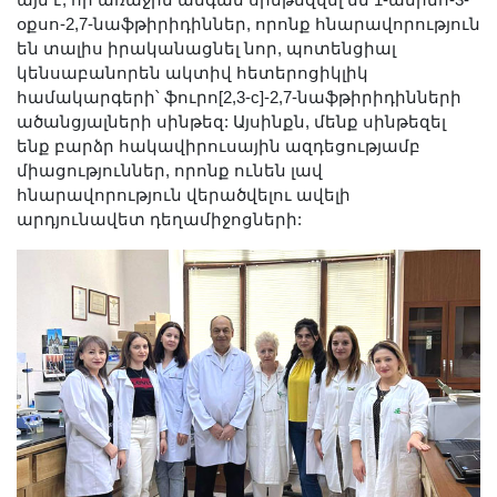
այն է, որ առաջին անգամ սինթեզվել են 1-ամինո-3-
օքսո-2,7-նաֆթիրիդիններ, որոնք հնարավորություն
են տալիս իրականացնել նոր, պոտենցիալ
կենսաբանորեն ակտիվ հետերոցիկլիկ
համակարգերի՝ ֆուրո[2,3-c]-2,7-նաֆթիրիդինների
ածանցյալների սինթեզ: Այսինքն, մենք սինթեզել
ենք բարձր հակավիրուսային ազդեցությամբ
միացություններ, որոնք ունեն լավ
հնարավորություն վերածվելու ավելի
արդյունավետ դեղամիջոցների: