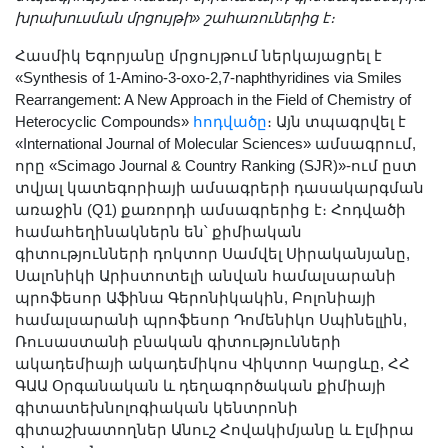
Լուսանկարներ
խրախուսման մրցույթի» շահառուներից է։
Տեսադարան
Հասմիկ Եգորյանը մրցույթում ներկայացրել է
Վեբ ռեսուրսներ
«Synthesis of 1-Amino-3-oxo-2,7-naphthyridines via Smiles
Rearrangement: A New Approach in the Field of Chemistry of
Այլ ակադեմիաներ
Heterocyclic Compounds»
հոդվածը
։ Այն տպագրվել է
«Գիտություն» թերթ
«International Journal of Molecular Sciences» ամսագրում,
«Գիտության աշխարհում»
որը «Scimago Journal & Country Ranking (SJR)»-ում ըստ
տվյալ կատեգորիայի ամսագրերի դասակարգման
հանդես
առաջին (Q1) քառորդի ամսագրերից է։ Հոդվածի
Հրապարակումներ
համահեղինակներն են՝ քիմիական
մամուլում
գիտությունների դոկտոր Սամվել Սիրականյանը,
Սալոնիկի Արիստոտելի անվան համալսարանի
Ազդեր
պրոֆեսոր Աֆինա Գերոնիկակին, Բոլոնիայի
Հոբելյաններ
համալսարանի պրոֆեսոր Դոմենիկո Սպինելլին,
Համալսարաններ
Ռուսաստանի բնական գիտությունների
ակադեմիայի ակադեմիկոս Վիկտոր Կարցևը, ՀՀ
Նորություններ
ԳԱԱ Օրգանական և դեղագործական քիմիայի
Գիտական արդյունքներ
գիտատեխնոլոգիական կենտրոնի
գիտաշխատողներ Անուշ Հովակիմյանը և Էլմիրա
Սփյուռքի գիտնականները