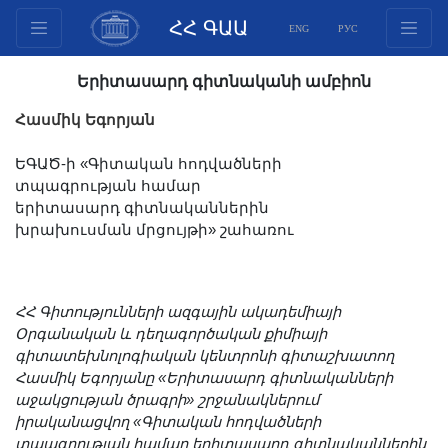
ՀՀ ԳԱԱ
ENG
РУС
Կառուցվածք
Երիտասարդ գիտնականի ամբիոն
Նախագահության
Հասմիկ Եգորյան
անդամներ
Փաստաթղթեր
ԵԳԱԾ-ի «Գիտական հոդվածների
տպագրության համար
Ինովացիոն առաջարկներ
երիտասարդ գիտնականներին
Հրատարակություններ
խրախուսման մրցույթի» շահառու
Հիմնադրամներ
Գիտաժողովներ
Մրցույթներ
ՀՀ Գիտությունների ազգային ակադեմիայի
Օրգանական և դեղագործական քիմիայի
Միջազգային
գիտատեխնոլոգիական կենտրոնի գիտաշխատող
համագործակցություն
Հասմիկ Եգորյանը «Երիտասարդ գիտնականների
Երիտասարդական
աջակցության ծրագրի» շրջանակներում
իրականացվող «Գիտական հոդվածների
ծրագրեր
տպագրության համար երիտասարդ գիտնականներին