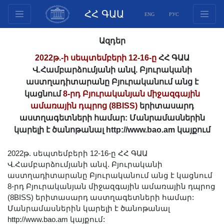
ՀՀ ԳԱԱ
ENG
РУС
Կառուցվածք
Ազդեր
Նախագահության
2022թ.-ի սեպտեմբերի 12-16-ը
ՀՀ ԳԱԱ
անդամներ
Վ.Համբարձումյանի անվ. Բյուրականի
Փաստաթղթեր
աստղադիտարանը Բյուրականում անց է
կացնում
8-րդ Բյուրականյան միջազգային
Ինովացիոն առաջարկներ
ամառային դպրոց (8BISS)
երիտասարդ
Հրատարակություններ
աստղագետների համար: Մանրամասներին
Հիմնադրամներ
կարելի է ծանոթանալ http://www.bao.am կայքում
Գիտաժողովներ
2022թ. սեպտեմբերի 12-16-ը ՀՀ ԳԱԱ
Մրցույթներ
Վ.Համբարձումյանի անվ. Բյուրականի
Միջազգային
աստղադիտարանը Բյուրականում անց է կացնում
համագործակցություն
8-րդ Բյուրականյան միջազգային ամառային դպրոց
(8BISS) երիտասարդ աստղագետների համար:
Երիտասարդական
Մանրամասներին կարելի է ծանոթանալ
ծրագրեր
http://www.bao.am կայքում: