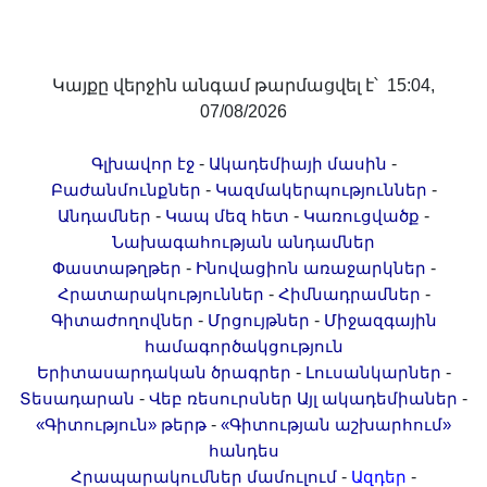
Լուսանկարներ
Տեսադարան
Վեբ ռեսուրսներ
Կայքը վերջին անգամ թարմացվել է՝ 15:04,
Այլ ակադեմիաներ
07/08/2026
«Գիտություն» թերթ
-
-
Գլխավոր էջ
Ակադեմիայի մասին
«Գիտության աշխարհում»
-
-
Բաժանմունքներ
Կազմակերպություններ
հանդես
-
-
-
Անդամներ
Կապ մեզ հետ
Կառուցվածք
Հրապարակումներ
Նախագահության անդամներ
-
-
Փաստաթղթեր
Ինովացիոն առաջարկներ
մամուլում
-
-
Հրատարակություններ
Հիմնադրամներ
Ազդեր
-
-
Գիտաժողովներ
Մրցույթներ
Միջազգային
Հոբելյաններ
համագործակցություն
Համալսարաններ
-
-
Երիտասարդական ծրագրեր
Լուսանկարներ
-
-
Տեսադարան
Վեբ ռեսուրսներ
Այլ ակադեմիաներ
Նորություններ
-
«Գիտություն» թերթ
«Գիտության աշխարհում»
Գիտական արդյունքներ
հանդես
Սփյուռքի գիտնականները
-
-
Հրապարակումներ մամուլում
Ազդեր