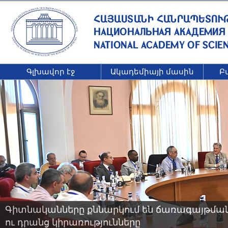
Գլխավոր էջ
Ակադեմիայի մասին
Բ
Գիտնականները քննարկում են ճառագայթման 
ու դրանց կիրառությունները