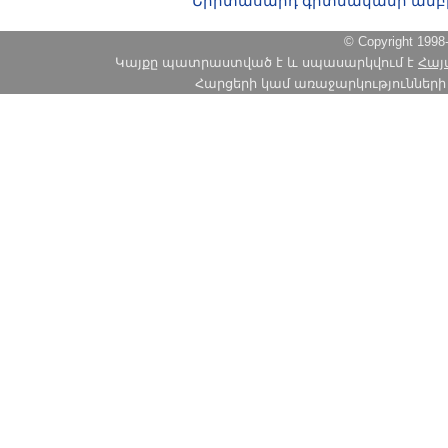
Երիտասարդ գիտնականի ամբ
© Copyright 1
Կայքը պատրաստված է և սպասարկվում է
Հայ
Հարցերի կամ առաջարկությունների հա