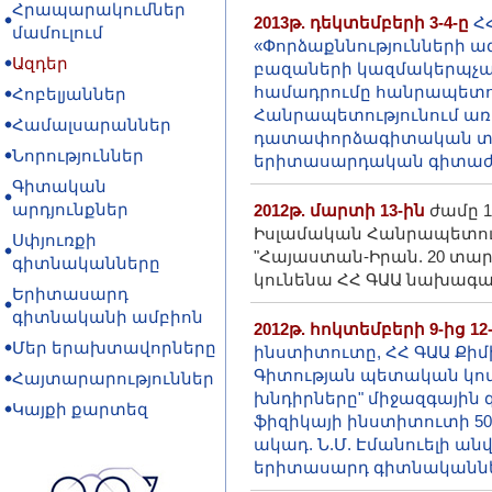
Հրապարակումներ
2013թ. դեկտեմբերի 3-4-ը
ՀՀ
մամուլում
«Փորձաքննությունների ա
Ազդեր
բազաների կազմակերպչակ
համադրումը հանրապետո
Հոբելյաններ
Հանրապետությունում ա
Համալսարաններ
դատափորձագիտական տվյ
Նորություններ
երիտասարդական գիտաժ
Գիտական
արդյունքներ
2012թ. մարտի 13-ին
ժամը 1
Իսլամական Հանրապետու
Սփյուռքի
"Հայաստան-Իրան. 20 տա
գիտնականները
կունենա ՀՀ ԳԱԱ նախագահ
Երիտասարդ
գիտնականի ամբիոն
2012թ. հոկտեմբերի 9-ից 12
Մեր երախտավորները
ինստիտուտը, ՀՀ ԳԱԱ Քիմ
Գիտության պետական կոմ
Հայտարարություններ
խնդիրները" միջազգային 
Կայքի քարտեզ
ֆիզիկայի ինստիտուտի 50
ակադ. Ն.Մ. Էմանուելի ան
երիտասարդ գիտնականն