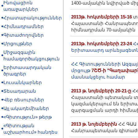
Ինովացիոն
1400-ամյակին նվիրված մ
առաջարկներ
2013թ. հոկտեմբերի 15-16
տե
Հրատարակություններ
Հայաստանի Հանրապետութ
Հիմնադրամներ
հիմնադրման 70-ամյակին
Գիտաժողովներ
Մրցույթներ
2013թ. հոկտեմբերի 23-24
Հ
Երիտասարդ արևելագետն
Միջազգային
համագործակցություն
ՀՀ Գիտությունների Ազգա
Երիտասարդական
մրցույթ
7ՇԾ-ի "Գաղափարնե
ծրագրեր
մասնակցելու համար
Լուսանկարներ
2013 թ. նոյեմբերի 20-21-ը
Հ
Տեսադարան
Հայաստանի պետական տ
Վեբ ռեսուրսներ
կազմակերպում են երիտ
Այլ ակադեմիաներ
զարգացման արդի հիմնախն
«Գիտություն» թերթ
2013 թ. նոյեմբերին
ՀՀ ԳԱԱ
«Գիտության
Հանրապետական գիտաժողո
աշխարհում» հանդես