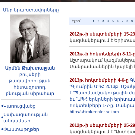
Մեր երախտավորները
Էջեր՝
1
2
3
4
5
6
7
8
9
2012թ.-ի սեպտեմբերի 15-2
կազմակերպում է Երիտաս
2013թ.-ի հոկտեմբերի 8-11-
Աշտարակում կազմակերպու
Մանրամասներին կարելի է ծ
Արմեն Թախտաջյան
բույսերի
2013թ. հոկտեմբերի 4-6-ը
Գ
թագավորության
"Գյումրին ԱՊՀ 2013թ. Մ
հետազոտող,
է "Պատմամշակութային ժա
բնության սիրահար
եւ "ԱՊՀ երկրների երիտա
հոկտեմբերի 1-7-ը: Մանրա
Կառուցվածք
http://shirakcenter.sci.am
Նախագահության
անդամներ
2012թ.-ի սեպտեմբերի 25-29
Փաստաթղթեր
կազմակերպում է "Աստղա