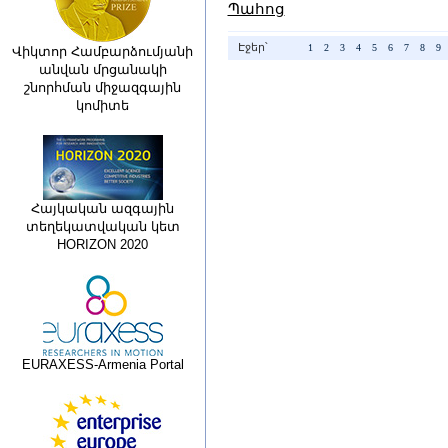
Պահոց
Էջեր՝
1
2
3
4
5
6
7
8
9
Վիկտոր Համբարձումյանի
անվան մրցանակի
շնորհման միջազգային
կոմիտե
Հայկական ազգային
տեղեկատվական կետ
HORIZON 2020
EURAXESS-Armenia Portal