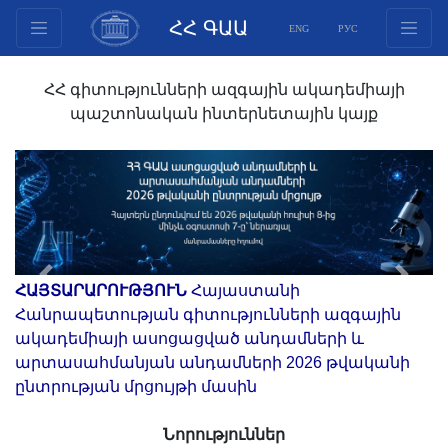
ՀՀ ԳԱԱ
ENG
РУС
Կառուցվածք
ՀՀ գիտությունների ազգային ակադեմիայի
Նախագահության
պաշտոնական ինտերնետային կայք
անդամներ
Փաստաթղթեր
Ինովացիոն առաջարկներ
Հրատարակություններ
Հիմնադրամներ
Գիտաժողովներ
Previous
Next
ՀԱՅՏԱՐԱՐՈՒԹՅՈՒՆ
Հայաստանի
Մրցույթներ
Հանրապետության գիտությունների ազգային
ակադեմիայի ասոցացված անդամների և
Միջազգային
արտասահմանյան անդամների 2026 թվականի
համագործակցություն
ընտրության մրցույթի մասին
Երիտասարդական
ծրագրեր
Նորություններ