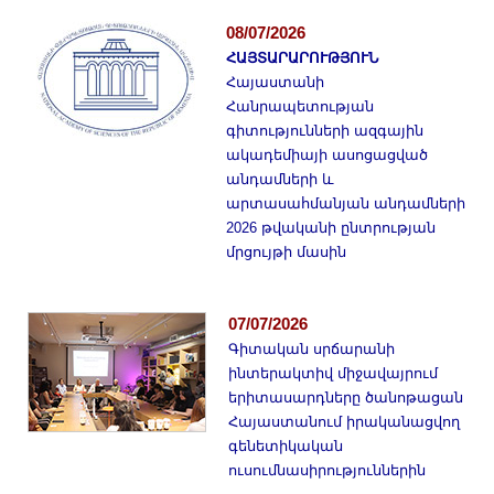
Լուսանկարներ
08/07/2026
Տեսադարան
ՀԱՅՏԱՐԱՐՈՒԹՅՈՒՆ
Վեբ ռեսուրսներ
Հայաստանի
Հանրապետության
Այլ ակադեմիաներ
գիտությունների ազգային
«Գիտություն» թերթ
ակադեմիայի ասոցացված
«Գիտության աշխարհում»
անդամների և
արտասահմանյան անդամների
հանդես
2026 թվականի ընտրության
Հրապարակումներ
մրցույթի մասին
մամուլում
Ազդեր
07/07/2026
Հոբելյաններ
Գիտական սրճարանի
ինտերակտիվ միջավայրում
Համալսարաններ
երիտասարդները ծանոթացան
Նորություններ
Հայաստանում իրականացվող
Գիտական արդյունքներ
գենետիկական
ուսումնասիրություններին
Սփյուռքի գիտնականները