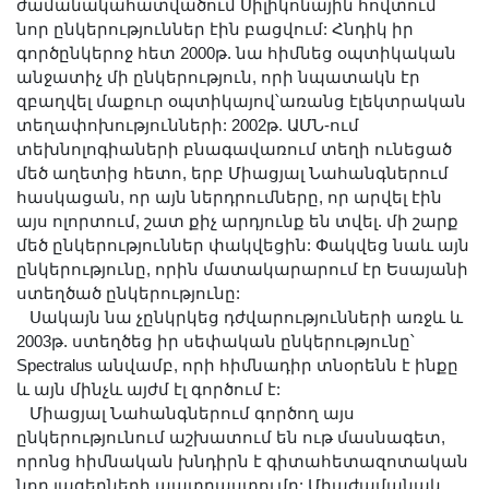
ժամանակահատվածում Սիլիկոնային հովտում
նոր ընկերություններ էին բացվում: Հնդիկ իր
գործընկերոջ հետ 2000թ. նա հիմնեց օպտիկական
անջատիչ մի ընկերություն, որի նպատակն էր
զբաղվել մաքուր օպտիկայով՝առանց էլեկտրական
տեղափոխությունների: 2002թ. ԱՄՆ-ում
տեխնոլոգիաների բնագավառում տեղի ունեցած
մեծ աղետից հետո, երբ Միացյալ Նահանգներում
հասկացան, որ այն ներդրումները, որ արվել էին
այս ոլորտում, շատ քիչ արդյունք են տվել. մի շարք
մեծ ընկերություններ փակվեցին: Փակվեց նաև այն
ընկերությունը, որին մատակարարում էր Եսայանի
ստեղծած ընկերությունը:
Սակայն նա չընկրկեց դժվարությունների առջև և
2003թ. ստեղծեց իր սեփական ընկերությունը՝
Spectralus անվամբ, որի հիմնադիր տնօրենն է ինքը
և այն մինչև այժմ էլ գործում է:
Միացյալ Նահանգներում գործող այս
ընկերությունում աշխատում են ութ մասնագետ,
որոնց հիմնական խնդիրն է գիտահետազոտական
նոր լազերների պատրաստումը: Միաժամանակ,