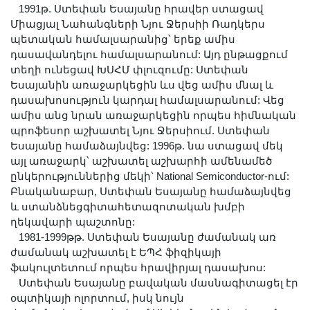
1991թ. Ստեփան Եսայանը հրավեր ստացավ
Միացյալ Նահանգների Նյու Ջերսիի Ռադկերս
պետական համալսարանից՝ երեք ամիս
դասավանդելու համալսարանում: Այդ ընթացքում
տեղի ունեցավ ԽՍՀՄ փլուզումը: Ստեփան
Եսայանին առաջարկեցին ևս վեց ամիս մնալ և
դասախոսություն կարդալ համալսարանում: Վեց
ամիս անց նրան առաջարկեցին որպես հիմնական
պրոֆեսոր աշխատել Նյու Ջերսիում. Ստեփան
Եսայանը համաձայնվեց: 1996թ. նա ստացավ մեկ
այլ առաջարկ՝ աշխատել աշխարհի ամենամեծ
ընկերություններից մեկի՝ National Semiconductor-ում:
Բնականաբար, Ստեփան Եսայանը համաձայնվեց
և ստանձնեցգիտահետազոտական խմբի
ղեկավարի պաշտոնը:
1981-1999թթ. Ստեփան Եսայանը ժամանակ առ
ժամանակ աշխատել է ԵՊՀ ֆիզիկայի
ֆակուլտետում որպես հրավիրյալ դասախոս:
Ստեփան Եսայանը բավական մասնագիտացել էր
օպտիկայի ոլորտում, իսկ նույն