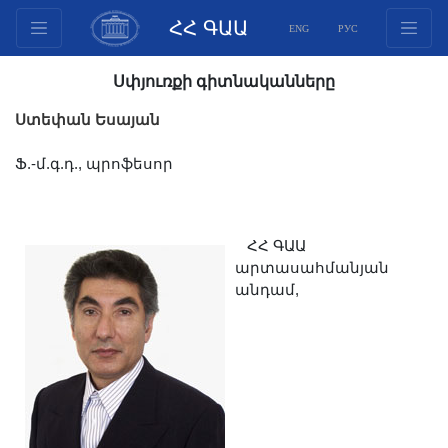
ՀՀ ԳԱԱ
ENG
РУС
Կառուցվածք
Սփյուռքի գիտնականները
Նախագահության
Ստեփան Եսայան
անդամներ
Փաստաթղթեր
Ֆ.-մ.գ.դ., պրոֆեսոր
Ինովացիոն առաջարկներ
Հրատարակություններ
ՀՀ ԳԱԱ
Հիմնադրամներ
արտասահմանյան
Գիտաժողովներ
անդամ,
Մրցույթներ
Միջազգային
համագործակցություն
Երիտասարդական
ծրագրեր