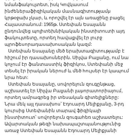
Երիտասարդ գիտնականի
նմանֆակուլտետ, իսկ Կովկասում
ինժեներաֆիզիկական մասնագիտությամμ
ամբիոն
կրթօջախ չկար, և որոշվել էր այն առաջինը բացել
Մեր երախտավորները
Հայաստանում: 1965թ. Ստեփան Եսայանն
ընդունվեց պոլիտեխնիկական ինստիտուտի այդ
Հայտարարություններ
ֆակուլտետը, որտեղ հավաքվել էր լուրջ
Կայքի քարտեզ
պրոֆեսորադասախոսական կազմ:
Որոնում
Ստեփան Եսայանը մեծ երախտագիտությամբ է
հիշում իր դասախոսներին. Սիլվա Բալյանը, ում նա
կոչում էր ֆանտաստիկ ֆիզիկոս, Ստեփանի մեջ
տեսել էր իրական ներուժ և մեծ հույսեր էր կապում
նրա հետ:
Ստեփան Եսայանը, սովորելուն զուգընթաց,
աշխատել էր Սիլվա Բալյանի լաμորատորիայում,
որտեղ ամրագրեց իր տեսական գիտելիքները:
Նրա մեկ այլ դասախոս՝ Էդուարդ Մելիքյանը, 3-րդ
կուրսից Ստեփանին տարավ ֆիզիկայի
ինստիտուտ՝ սովորելուն զուգահեռ աշխատելու:
Ավարտական թեզի նախապաշտպանությունից
առաջ Ստեփան Եսայանն Էդուարդ Մելիքյանի