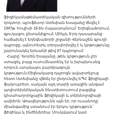
Լուսանկարներ
Տեսադարան
ֆիզիկամաթեմատիկական գիտությունների
Վեբ ռեսուրսներ
դոկտոր, պրոֆեսոր Ստեփան Եսայանը ծնվել է
Այլ ակադեմիաներ
1947թ. հուլիսի 18-ին Հայաստանում՝ Եղեգնաձորում,
«Գիտություն» թերթ
գյուղացու ընտանիքում: Մինչև 8-րդ դասարանը
հաճախել է Եղեգնաձորի շրջանի Վերնաշեն գյուղի
«Գիտության աշխարհում»
դպրոցը, այնուհետև տեղափոխվել է և կրթությունը
հանդես
շարունակել Երևանի թիվ 67 դպրոցում:
Հայրը՝ Խորեն Եսայանը, թեև կրթություն չէր
Հրապարակումներ
ստացել, բայց ուսումնատենչ էր և խրախուսեց
մամուլում
որդուն ստանալու բարձրագույն
Ազդեր
կրթություն:Միջնակարգ դպրոցն ավարտելուց
հետո Ստեփանը վճռել էր ընդունվել ԵՊՀ ֆիզիկայի
Հոբելյաններ
ֆակուլտետ, սակայն այդ տարի առաջին անգամ
Համալսարաններ
պոլիտեխնիկական ինստիտուտում բացվեց
Նորություններ
կիսահաղորդչային ֆիզիկայի և տեխնոլոգիայի
ամբիոն: Առավելությունն այն էր, որ ուսանողը
Գիտական արդյունքներ
միանգամից ստանում էր երկու կրթություն՝
Սփյուռքի գիտնականները
ֆիզիկա և ինժեներիա: Մոսկվայում կար