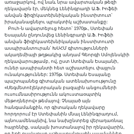
առաջարկով, ով նաև նրա ավարտական թեզի
ղեկավարն էր, մեկնեց Լենինգրադի Ա.Ֆ. Իոֆեի
անվան ֆիզիկատեխնիկական ինստիտուտ՝
իրականացնելու պրակտիկ աշխատանքը:
Բուհ-ն ավարտելուց հետո՝ 1970թ., Ստեփան
Եսայանն ընդունվեց Լենինգրադի Ա.Ֆ. Իոֆեի
անվան ֆիզիկատեխնիկական ինստիտուտի
ասպիրանտուրան՝ ԽՍՀՄ գիտությունների
ակադեմիայի թղթակից անդամ Գեորգի Սմոլենսկիի
ղեկավարությամբ, ով, ըստ Ստեփան Եսայանի,
ուներ ասպիրանտի հետ աշխատելու փայլուն
ունակություններ: 1975թ. Ստեփան Եսայանը
պաշտպանեց գիտական ատենախոսությունը
«Սեգմետոէլեկտրական բազային անցումների
ուսումնասիրությունն ակուստաօպտիկ
մեթոդներով» թեմայով: Չնայած այն
հանգամանքին, որ գիտական ղեկավարը
հորդորում էր Ստեփանին մնալ Լենինգրադում,
այնուամենայնիվ, նա նախընտրեց վերադառնալ
հայրենիք, սակայն խոստանալով իր ղեկավարին,
որ եթե բավարար աշխատանքային պայմաններ