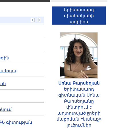
Երիտասարդ
գիտնականի
ամբիոն
ացին
տաժողով
Սոնա Բարսեղյան
ղան
Երիտասարդ
ՀԱՅՏԱՐԱՐՈՒԹՅՈՒՆ
գիտնական Սոնա
Հայաստանի
Բարսեղյանը
Հանրապետության
փնտրում է
րկում
գիտությունների
աղտոտված ջրերի
ազգային
մաքրման «կանաչ»
ԿԳՆ գիտության
ակադեմիայի
լուծումներ