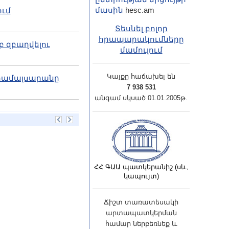
մասին
hesc.am
ում
Տեսնել բոլոր
հրապարակումները
բ զբաղվելու
մամուլում
Կայքը հաճախել են
ն համալսարանը
7 938 531
անգամ սկսած 01.01.2005թ.
ՀՀ ԳԱԱ պատկերանիշ (սև,
կապույտ)
Ճիշտ տառատեսակի
արտապատկերման
համար ներբեռնեք և