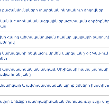
 ԳԱԱ բաժանմունքների տարեկան ընդհանուր ժողովներ
այկական և էստոնական ազգային երաժշտական գործիքնե
դաս
րցախը Հայոց պետականության համար պայքարի քառուղ
աժողով
 4-րդ նախագահի թեկնածու Արմեն Սարգսյանը ՀՀ ԳԱԱ-ու
հետ
Հ ԳԱԱ արտասահմանյան անդամ, Միչիգանի համալսարանի
ամյա հոբելյանը
նֆորմատիկայի և ավտոմատացման պրոբլեմների ինստիտո
երձավոր Արևելքի աստղագիտական ժառանգությունը» մի