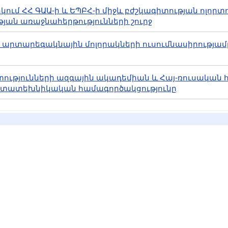
արկում ՀՀ ԳԱԱ-ի և ԵՊԲՀ-ի միջև բժշկագիտության ոլորտ
յան առաջնահերթությունների շուրջ
յլեր արտարեգակնային մոլորակների ուսումնասիրությամ
 Գիտությունների ազգային ակադեմիան և Հայ-ռուսակա
գիտատեխնիկական համագործակցությունը