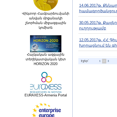
14.06.2017թ. Քնն
համագործակցութ
Վիկտոր Համբարձումյանի
անվան մրցանակի
30.05.2017թ. Քա
շնորհման միջազգային
կոմիտե
ուղղությամբ
12.05.2017թ. ՀՀ
խորացնում են 
Հայկական ազգային
տեղեկատվական կետ
Էջեր՝
1
2
3
HORIZON 2020
EURAXESS-Armenia Portal