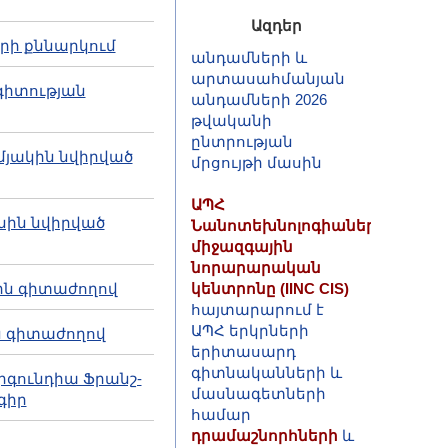
ասոցացված
անդամների և
Ազդեր
րի քննարկում
արտասահմանյան
անդամների 2026
թվականի
գիտության
ընտրության
մրցույթի մասին
մյակին նվիրված
ԱՊՀ
Նանոտեխնոլոգիաների
միջազգային
անին նվիրված
նորարարական
կենտրոնը (IINC CIS)
հայտարարում է
յին գիտաժողով
ԱՊՀ երկրների
երիտասարդ
ին գիտաժողով
գիտնականների և
մասնագետների
ւրգունդիա Ֆրանշ-
համար
գիր
դրամաշնորհների
և
վերապատրաստման
մրցույթ (Դուբնա,