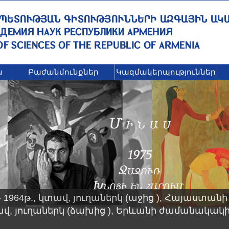
ն
Բաժանմունքներ
Կազմակերպություններ
1964թ., կտավ, յուղաներկ (աջից ), Հայաստան
վ, յուղաներկ (ձախից ), Երևանի ժամանակակ