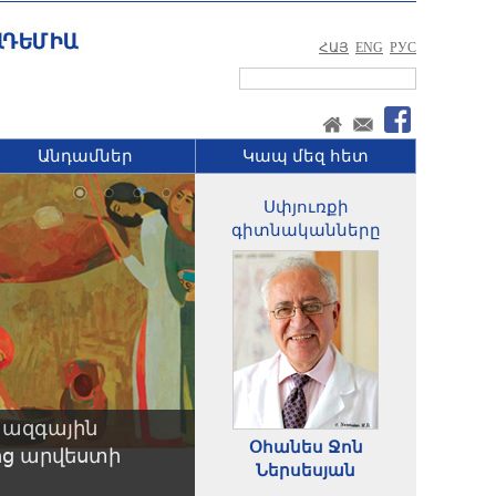
ՀԱՅ
ENG
РУС
Անդամներ
Կապ մեզ հետ
Սփյուռքի
գիտնականները
ի ազգային
Օհանես Ջոն
ից արվեստի
Ներսեսյան