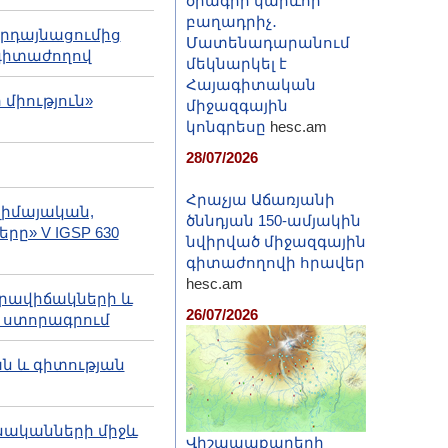
ծրագրի կարևոր
բաղադրիչ․
հրդայնացումից
Մատենադարանում
ն գիտաժողով
մեկնարկել է
Հայագիտական
միություն»
միջազգային
կոնգրեսը
hesc.am
28/07/2026
Հրաչյա Աճառյանի
լիմայական,
ծննդյան 150-ամյակին
ը» V IGSP 630
նվիրված միջազգային
գիտաժողովի հրավեր
hesc.am
 իրավիճակների և
26/07/2026
 ստորագրում
ն և գիտության
տնականների միջև
Վիշապաքարերի