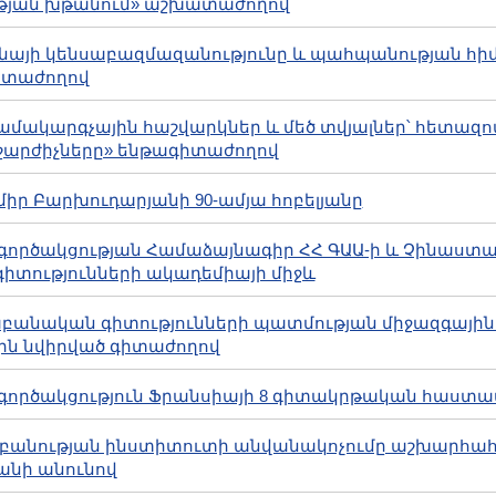
թյան խթանում» աշխատաժողով
աունայի կենսաբազմազանությունը և պահպանության հ
գիտաժողով
երհամակարգչային հաշվարկներ և մեծ տվյալներ՝ հետազ
շարժիչները» ենթագիտաժողով
դիմիր Բարխուդարյանի 90-ամյա հոբելյանը
մագործակցության Համաձայնագիր ՀՀ ԳԱԱ-ի և Չինաստ
տությունների ակադեմիայի միջև
կրաբանական գիտությունների պատմության միջազգայի
նին նվիրված գիտաժողով
մագործակցություն Ֆրանսիայի 8 գիտակրթական հաստա
ուսաբանության ինստիտուտի անվանակոչումը աշխարհա
անի անունով