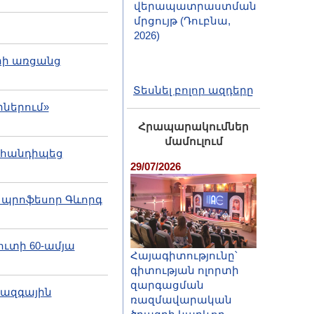
2026)
րի առցանց
Տեսնել բոլոր ազդերը
իներում»
Հրապարակումներ
մամուլում
մ հանդիպեց
29/07/2026
 պրոֆեսոր Գևորգ
ւտի 60-ամյա
Հայագիտությունը՝
գիտության ոլորտի
զարգացման
ջազգային
ռազմավարական