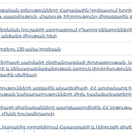
աղաքական բռնությունները Հարավային Կովկասում խոր
թ. պատմություն, մշակույթ, հիշողություն» միջազգայի
խըմբռնման հուշագրի ստորագրում «Դպրոց-կենտրոնների 
անձանց միության հետ
 Օրբելու 135-ամյա հոբելյան
երմ-Տրիասի սահմանի ընդհանրացված շերտագրության, կ
ի և կենսաբազմազանության կտրուկ փոփոխություններ
գային սեմինար
 Գիտությունների ազգային ակադեմիայի, ՀՀ արտակարգ
թյան նախարարությունների միջև համաձայնագրերի
րանսիացի գիտնականները պարգևատրվեցին ՀՀ կրթությա
«Ոսկե հուշամեդալով»
ՀՏ և հարակից ոլորտներում Հայաստանի և Սփյուռքի գի