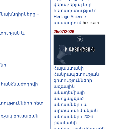
վերաբերյալ նոր
հետազոտություն՝
իմնախնդիրները –
Heritage Science
ամսագրում
hesc.am
25/07/2026
ոտության և
անի
Հայաստանի
Հանրապետության
գիտությունների
ն հանձնաժողովի
ազգային
ակադեմիայի
ասոցացված
տությունների հետ
անդամների և
արտասահմանյան
հռչակ բուսաբան
անդամների 2026
թվականի
ընտրության մրցույթի