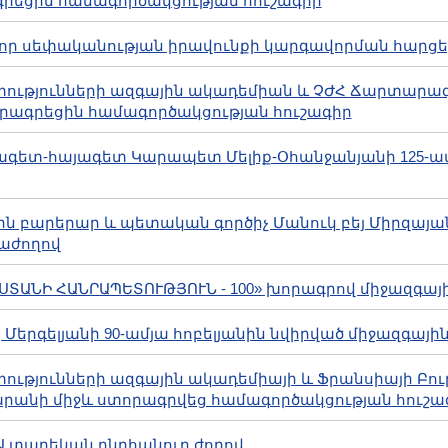
րեցին համագործակցության հուշագիր
տավոր սեփականության իրավունքի կարգավորման հարցե
 գիտությունների ազգային ակադեմիան և ՉԺՀ Ճարտարա
ագրեցին համագործակցության հուշագիր
ևելագետ-հայագետ Կարապետ Մելիք-Օհանջանյանի 125-ա
գային բարերար և պետական գործիչ Մանուկ բեյ Միրզայ
աժողով
ԱՅԱՍՏԱՆԻ ՀԱՆՐԱՊԵՏՈՒԹՅՈՒՆ - 100» խորագրով միջազգա
գեյ Մերգելյանի 90-ամյա հոբելյանին նվիրված միջազգայ
 գիտությունների ազգային ակադեմիայի և Ֆրանսիայի Բո
րանի միջև ստորագրվեց համագործակցության հուշա
ԳԱԱ տարեկան ընդհանուր ժողով