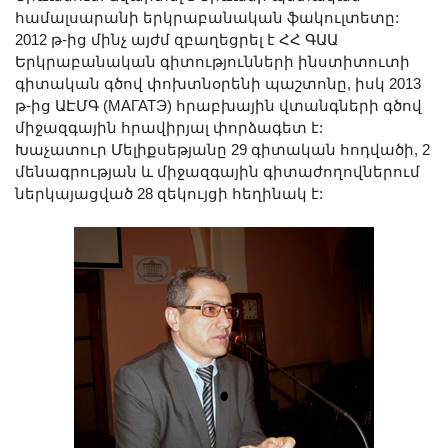
Լուսանկարներ
համալսարանի երկրաբանական ֆակուլտետը:
2012 թ-ից մինչ այժմ զբաղեցրել է ՀՀ ԳԱԱ
Տեսադարան
Երկրաբանական գիտությունների ինստիտուտի
Վեբ ռեսուրսներ
գիտական գծով փոխտնօրենի պաշտոնը, իսկ 2013
Այլ ակադեմիաներ
թ-ից ԱԷՄԳ (МАГАТЭ) հրաբխային վտանգների գծով
միջազգային հրավիրյալ փորձագետ է:
«Գիտություն» թերթ
Խաչատուր Մելիքսեթյանը 29 գիտական հոդվածի, 2
«Գիտության աշխարհում»
մենագրության և միջազգային գիտաժողովներում
հանդես
ներկայացված 28 զեկույցի հեղինակ է:
Հրապարակումներ
մամուլում
Ազդեր
Հոբելյաններ
Համալսարաններ
Նորություններ
Գիտական արդյունքներ
Սփյուռքի գիտնականները