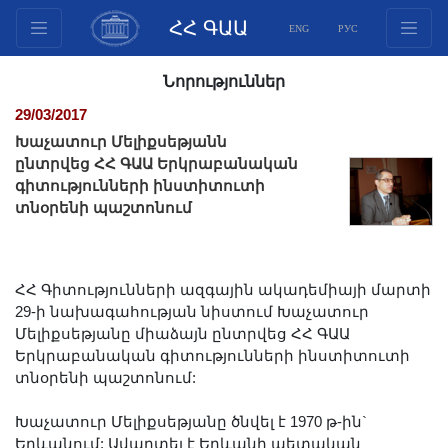
ՀՀ ԳԱԱ
ENG
РУС
Կառուցվածք
Նորություններ
Նախագահության
29/03/2017
անդամներ
Խաչատուր Մելիքսեթյանն
Փաստաթղթեր
ընտրվեց ՀՀ ԳԱԱ Երկրաբանական
գիտությունների ինստիտուտի
Ինովացիոն առաջարկներ
տնօրենի պաշտոնում
Հրատարակություններ
Հիմնադրամներ
Գիտաժողովներ
ՀՀ Գիտությունների ազգային ակադեմիայի մարտի
Մրցույթներ
29-ի նախագահության նիստում Խաչատուր
Մելիքսեթյանը միաձայն ընտրվեց ՀՀ ԳԱԱ
Միջազգային
Երկրաբանական գիտությունների ինստիտուտի
համագործակցություն
տնօրենի պաշտոնում:
Երիտասարդական
Խաչատուր Մելիքսեթյանը ծնվել է 1970 թ-ին`
ծրագրեր
Երևանում: Ավարտել է Երևանի պետական