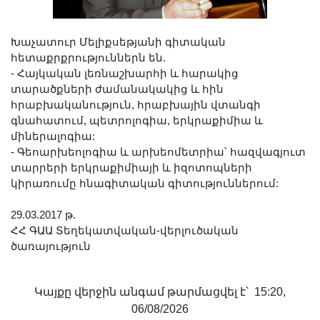
Երիտասարդ գիտնականի
ամբիոն
Խաչատուր Մելիքսեթյանի գիտական
Մեր երախտավորները
հետաքրքրություններն են.
- Հայկական լեռնաշխարհի և հարակից
Հայտարարություններ
տարածքների ժամանակակից և հին
Կայքի քարտեզ
հրաբխականություն, հրաբխային վտանգի
Որոնում
գնահատում, պետրոլոգիա, երկրաքիմիա և
միներալոգիա:
- Գեոարխեոլոգիա և արխեոմետրիա՝ հազվագյուտ
տարրերի երկրաքիմիայի և իզոտոպների
կիրառումը հնագիտական գիտություններում:
29.03.2017 թ.
ՀՀ ԳԱԱ Տեղեկատվական-վերլուծական
ծառայություն
Կայքը վերջին անգամ թարմացվել է՝ 15:20,
06/08/2026