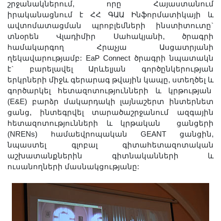
շրջանակներում, որը Հայաստանում
Երիտասարդ գիտնականի
իրականացնում է ՀՀ ԳԱԱ Ինֆորմատիկայի և
ամբիոն
ավտոմատացման պրոբլեմների ինստիտուտը`
Մեր երախտավորները
տնօրեն Վլադիմիր Սահակյանի, ծրագրի
համակարգող Հրաչյա Ասցատրյանի
Հայտարարություններ
ղեկավարությամբ: EaP Connect ծրագրի նպատակն
Կայքի քարտեզ
է` բարելավել Արևելյան գործընկերության
երկրների միջև գերարագ թվային կապը, ստեղծել և
Որոնում
գործարկել հետազոտությունների և կրթության
(E&E) բարձր մակարդակի լայնաշերտ ինտերնետ
ցանց, ինտեգրվել տարածաշրջանում ազգային
հետազոտությունների և կրթական ցանցերի
(NRENs) համաեվրոպական GEANT ցանցին,
նպաստել գլոբալ գիտահետազոտական
աշխատանքներին գիտնականների և
ուսանողների մասնակցությանը: