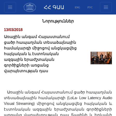
ՀՀ ԳԱԱ
ENG
РУС
Կառուցվածք
Նորություններ
Նախագահության
13/03/2018
անդամներ
Առաջին անգամ Հայաստանում
Փաստաթղթեր
ցածր հապաղման տեսաձայնային
համակարգի միջոցով անցկացվեց
Ինովացիոն առաջարկներ
հայկական և էստոնական
Հրատարակություններ
ազգային երաժշտական
Հիմնադրամներ
գործիքների առցանց
վարպետության դաս
Գիտաժողովներ
Մրցույթներ
Միջազգային
Առաջին անգամ Հայաստանում ցածր հապաղման
համագործակցություն
տեսաձայնային համակարգի (LoLa- Low Latency Audio
Երիտասարդական
Visual Streaming) միջոցով անցկացվեց հայկական և
էստոնական ազգային երաժշտական գործիքների
ծրագրեր
առցանց վարպետության դաս Տալլինի և Երևանի