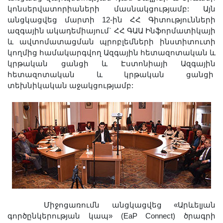
Լուսանկարներ
կոնսերվատորիաների մասնակցությամբ: Այն
անցկացվեց մարտի 12-ին ՀՀ Գիտությունների
Տեսադարան
ազգային ակադեմիայում` ՀՀ ԳԱԱ Ինֆորմատիկայի
Վեբ ռեսուրսներ
և ավտոմատացման պրոբլեմների ինստիտուտի
Այլ ակադեմիաներ
կողմից համակարգվող Ազգային հետազոտական և
կրթական ցանցի և Էստոնիայի Ազգային
«Գիտություն» թերթ
հետազոտական և կրթական ցանցի
«Գիտության աշխարհում»
տեխնիկական աջակցությամբ:
հանդես
Հրապարակումներ
մամուլում
Ազդեր
Հոբելյաններ
Համալսարաններ
Նորություններ
Գիտական արդյունքներ
Միջոցառումն անցկացվեց «Արևելյան
Սփյուռքի գիտնականները
գործընկերության կապ» (EaP Connect) ծրագրի