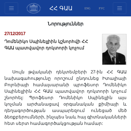
ՀՀ ԳԱԱ
ENG
РУС
Կառուցվածք
Նորություններ
Նախագահության
27/12/2017
անդամներ
Դոմենիկո Սպինելլիին կշնորհվի ՀՀ
Փաստաթղթեր
ԳԱԱ պատվավոր դոկտորի կոչում
Ինովացիոն առաջարկներ
Հրատարակություններ
Սույն թվականի դեկտեմբերի 27-ին ՀՀ ԳԱԱ
Հիմնադրամներ
նախագահությունը որոշում ընդունեց Իտալիայի
Գիտաժողովներ
Բոլոնիայի համալսարանի պրոֆեսոր Դոմենիկո
Մրցույթներ
Սպինելլիին ՀՀ ԳԱԱ պատվավոր դոկտորի կոչում
շնորհել: Պրոֆեսոր Դոմենիկո Սպինելլին այս
Միջազգային
կոչման արժանացավ օրգանական քիմիայի և
համագործակցություն
դեղագործության ասպարեզում ունեցած մեծ
Երիտասարդական
ձեռքբերումների, ինչպես նաև հայ գիտնականների
հետ սերտ համագործակցության համար:
ծրագրեր