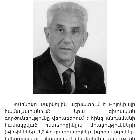
Լուսանկարներ
Տեսադարան
Վեբ ռեսուրսներ
Այլ ակադեմիաներ
«Գիտություն» թերթ
«Գիտության աշխարհում»
հանդես
Հրապարակումներ
մամուլում
Ազդեր
Հոբելյաններ
Դոմենիկո Սպինելլին աշխատում է Բոլոնիայի
Համալսարաններ
համալսարանում: Նրա գիտական
Նորություններ
գործունեությունը վերաբերում է հինգ անդամանի
համակցված հետերոցիկլիկ միացությունների
Գիտական արդյունքներ
(թիոֆեններ, 1,2,4-օսքադիազոլներ, իզոօքսազոլներ,
Սփյուռքի գիտնականները
իմիդազոլներ, թիազոլներ) ռեակցիոնունակության