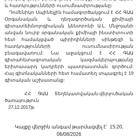
Երիտասարդ գիտնականի
և հատկությունների ուսումնասիրությանը:
Դոմենիկո Սպինելլին համագործակցում է ՀՀ ԳԱԱ
ամբիոն
Օրգանական և դեղագործական քիմիայի
Մեր երախտավորները
գիտատեխնոլոգիական կենտրոնի Ա.Լ. Մնջոյանի
Հայտարարություններ
անվան նուրբ օրգանական քիմիայի ինստիտուտի
հետ համակցված պիրիդինների սինթեզի և
Կայքի քարտեզ
հատկությունների ուսումնասիրության
Որոնում
բնագավառում: Նա աջակցում է ՀՀ ԳԱԱ
գիտահետազոտական կազմակերպությանը
երիտասարդ կադրերի պատրաստման գործում:
Հայ գիտնականների հետ համատեղ տպագրել է 19
գիտական աշխատանք:
ՀՀ ԳԱԱ Տեղեկատվական-վերլուծական
ծառայություն
27.12.2017թ.
Կայքը վերջին անգամ թարմացվել է՝ 15:20,
06/08/2026