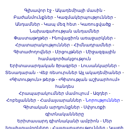
-
-
Գլխավոր էջ
Ակադեմիայի մասին
-
-
Բաժանմունքներ
Կազմակերպություններ
-
-
-
Անդամներ
Կապ մեզ հետ
Կառուցվածք
Նախագահության անդամներ
-
-
Փաստաթղթեր
Ինովացիոն առաջարկներ
-
-
Հրատարակություններ
Հիմնադրամներ
-
-
Գիտաժողովներ
Մրցույթներ
Միջազգային
համագործակցություն
-
-
Երիտասարդական ծրագրեր
Լուսանկարներ
-
-
Տեսադարան
Վեբ ռեսուրսներ
Այլ ակադեմիաներ
-
«Գիտություն» թերթ
«Գիտության աշխարհում»
հանդես
-
-
Հրապարակումներ մամուլում
Ազդեր
-
-
-
Հոբելյաններ
Համալսարաններ
Նորություններ
-
Գիտական արդյունքներ
Սփյուռքի
գիտնականները
-
Երիտասարդ գիտնականի ամբիոն
Մեր
-
-
երախտավորները
Հայտարարություններ
Կայքի