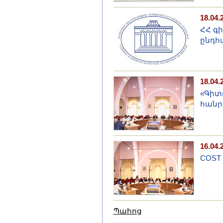
18.04.
ՀՀ գ
ընդհ
18.04.
«Գիտ
հանր
16.04.
COST
Պահոց