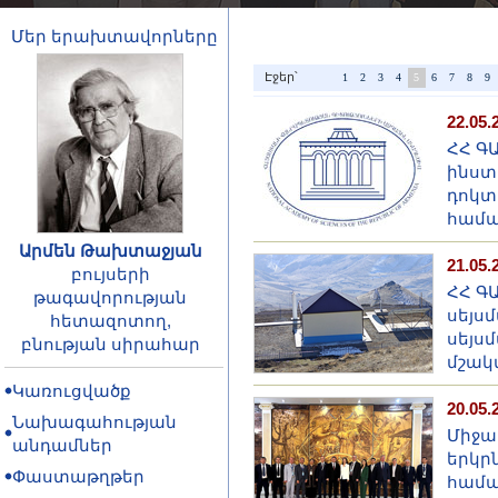
Մեր երախտավորները
Էջեր՝
1
2
3
4
5
6
7
8
9
22.05.
ՀՀ Գ
ինստ
դոկտ
համա
Արմեն Թախտաջյան
21.05.
բույսերի
ՀՀ Գ
թագավորության
սեյս
հետազոտող,
սեյս
բնության սիրահար
մշակ
Կառուցվածք
20.05.
Նախագահության
Միջա
անդամներ
երկր
Փաստաթղթեր
համա