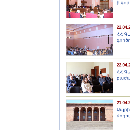
ի գոր
22.04.
ՀՀ Գ
գործ
22.04.
ՀՀ Գ
բաժա
21.04.
Ապրիլ
ժողո