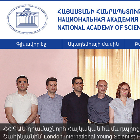
Գլխավոր էջ
Ակադեմիայի մասին
Բ
ՀՀ ԳԱԱ դրամաշնորհ Հայկական համադպրոց
Շահինյանին՝ London International Young Scienti