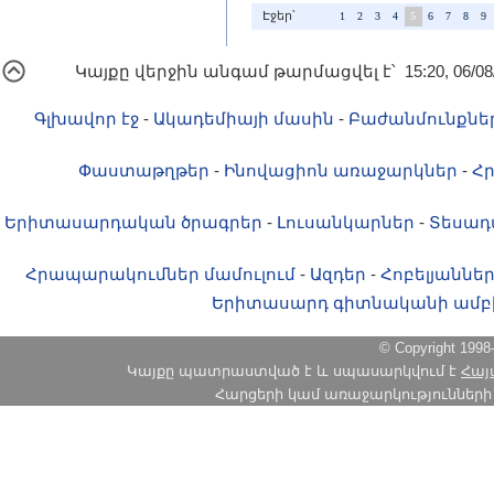
Էջեր՝
1
2
3
4
5
6
7
8
9
Կայքը վերջին անգամ թարմացվել է՝ 15:20, 06/08
Գլխավոր էջ
-
Ակադեմիայի մասին
-
Բաժանմունքնե
Փաստաթղթեր
-
Ինովացիոն առաջարկներ
-
Հ
Երիտասարդական ծրագրեր
-
Լուսանկարներ
-
Տեսադ
Հրապարակումներ մամուլում
-
Ազդեր
-
Հոբելյաննե
Երիտասարդ գիտնականի ամբ
© Copyright 1
Կայքը պատրաստված է և սպասարկվում է
Հայ
Հարցերի կամ առաջարկությունների հա