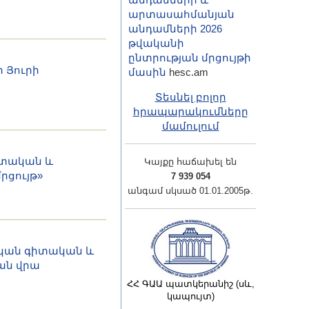
արտասահմանյան
անդամների 2026
թվականի
ընտրության մրցույթի
ր Յուրի
մասին
hesc.am
Տեսնել բոլոր
հրապարակումները
մամուլում
իտական և
Կայքը հաճախել են
րցույթ»
7 939 054
անգամ սկսած 01.01.2005թ.
ական գիտական և
ան վրա
ՀՀ ԳԱԱ պատկերանիշ (սև,
կապույտ)