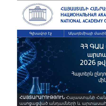
Գլխավոր էջ
Ակադեմիայի մասի
ՀԱՅՏԱՐԱՐՈՒԹՅՈՒՆ
Հայաստանի Հանր
ասոցացված անդամների և արտասահմա