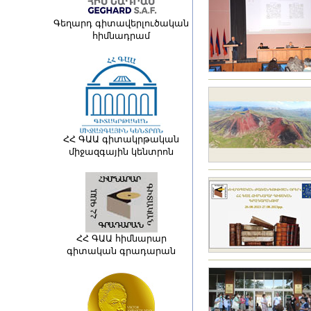
Գեղարդ գիտավերլուծական
հիմնադրամ
ՀՀ ԳԱԱ գիտակրթական
միջազգային կենտրոն
ՀՀ ԳԱԱ հիմնարար
գիտական գրադարան