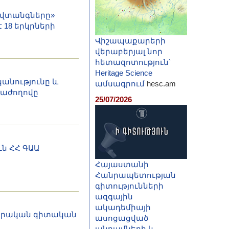
ղ վտանգները»
 18 երկրների
Վիշապաքարերի
վերաբերյալ նոր
հետազոտություն՝
Heritage Science
կանությունը և
ամսագրում
hesc.am
տաժողովը
25/07/2026
ն ՀՀ ԳԱԱ
Հայաստանի
Հանրապետության
գիտությունների
ազգային
ակադեմիայի
 իրական գիտական
ասոցացված
անդամների և