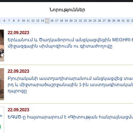
Նորություններ
5
6
7
8
9
10
11
12
13
14
15
16
17
18
19
20
21
22
23
24
25
26
27
28
29
30
31
32
3
22.09.2023
Երևանում և Ծաղկաձորում անցկացվեցին MEGHRI-R
միջազգային սիմպոզիումն ու գիտաժողովը
22.09.2023
Բյուրականի աստղադիտարանում անցկացվեց տար
րդ և միջտարածաշրջանային 1-ին աստղագիտակա
դպրոցը
22.09.2023
ԵԳԱԾ-ը հայտարարում է «Գիտության հանրայնացմա