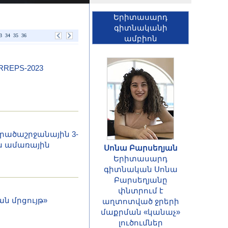
Երիտասարդ
գիտնականի
3
34
35
36
ամբիոն
REPS-2023
ածաշրջանային 3-
ն ամառային
Սոնա Բարսեղյան
Երիտասարդ
գիտնական Սոնա
Բարսեղյանը
փնտրում է
ՀԱՅՏԱՐԱՐՈՒԹՅՈՒՆ
ն մրցույթ»
աղտոտված ջրերի
Հայաստանի
մաքրման «կանաչ»
Հանրապետության
լուծումներ
գիտությունների