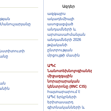
ազգային
Ազդեր
ակադեմիայի
ասոցացված
ւթյան
անդամների և
 Մանուչարյանը
արտասահմանյան
անդամների 2026
թվականի
ընտրության
մրցույթի մասին
ինստիտուտի
ԱՊՀ
յանը
Նանոտեխնոլոգիաների
միջազգային
նորարարական
կենտրոնը (IINC CIS)
հայտարարում է
կան
ԱՊՀ երկրների
անին
երիտասարդ
գիտնականների և
մասնագետների
համար