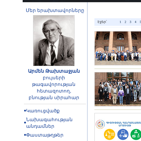
Մեր երախտավորները
Էջեր՝
1
2
3
4
Արմեն Թախտաջյան
բույսերի
թագավորության
հետազոտող,
բնության սիրահար
Կառուցվածք
Նախագահության
անդամներ
Փաստաթղթեր