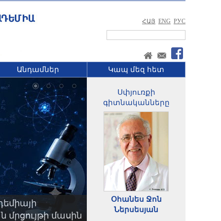
ՀԱՅ
ENG
РУС
Անդամներ
Կապ մեզ հետ
Սփյուռքի
գիտնականները
Օհանես Ջոն
դեմիայի
Ներսեսյան
 մրցույթի մասին