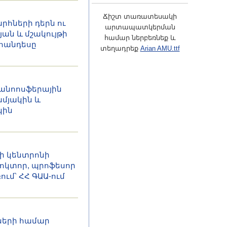
Ճիշտ տառատեսակի
րհների դերն ու
արտապատկերման
յան և մշակույթի
համար ներբեռնեք և
հանդեսը
տեղադրեք
Arian AMU.ttf
գանոոսֆերային
ամյակին և
կին
ի կենտրոնի
դոկտոր, պրոֆեսոր
ւմ՝ ՀՀ ԳԱԱ-ում
ների համար