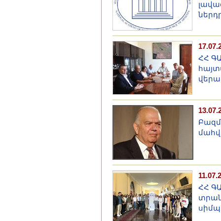
լավա
ներդ
17.07.
ՀՀ Գ
հայտ
վերա
13.07.
Բազմ
մահվ
11.07.
ՀՀ Գ
տրան
սիմպ