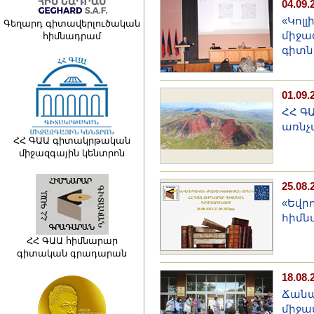
04.09.
«Կոլ
Գեղարդ գիտավերլուծական
միջա
հիմնադրամ
գիտն
01.09.
ՀՀ Գ
առնչ
ՀՀ ԳԱԱ գիտակրթական
միջազգային կենտրոն
25.08.
«Եվր
հիմն
ՀՀ ԳԱԱ հիմնարար
գիտական գրադարան
18.08.
Ճանա
միջա