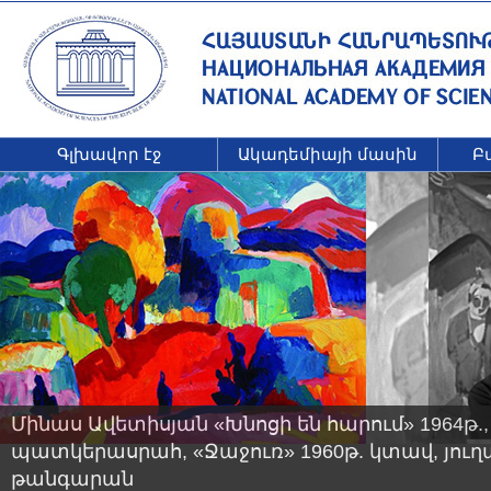
Գլխավոր էջ
Ակադեմիայի մասին
Բ
Մինաս Ավետիսյան «Խնոցի են հարում» 1964թ.
պատկերասրահ, «Ջաջուռ» 1960թ. կտավ, յու
թանգարան