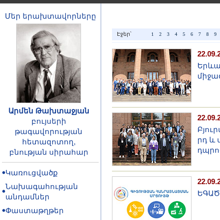
Մեր երախտավորները
Էջեր՝
1
2
3
4
5
6
7
8
9
22.09.
Երևա
միջա
Արմեն Թախտաջյան
22.09.
բույսերի
Բյու
թագավորության
րդ և
հետազոտող,
դպրո
բնության սիրահար
Կառուցվածք
22.09.
Նախագահության
ԵԳԱԾ
անդամներ
Փաստաթղթեր