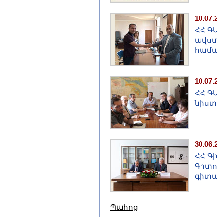
10.07.
ՀՀ Գ
ավստ
համա
10.07.
ՀՀ Գ
նիստ
30.06.
ՀՀ Գ
Գիտո
գիտա
Պահոց