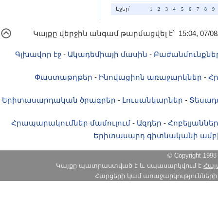
Էջեր՝
1
2
3
4
5
6
7
8
9
Կայքը վերջին անգամ թարմացվել է՝ 15:04, 07/08
Գլխավոր էջ
-
Ակադեմիայի մասին
-
Բաժանմունքնե
Փաստաթղթեր
-
Ինովացիոն առաջարկներ
-
Հ
Երիտասարդական ծրագրեր
-
Լուսանկարներ
-
Տեսադ
Հրապարակումներ մամուլում
-
Ազդեր
-
Հոբելյաննե
Երիտասարդ գիտնականի ամբ
© Copyright 1
Կայքը պատրաստված է և սպասարկվում է
Հայ
Հարցերի կամ առաջարկությունների հա