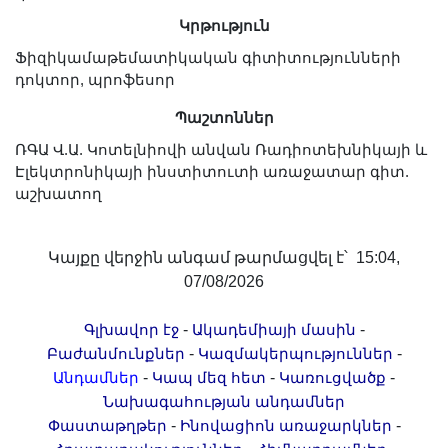
Լուսանկարներ
Կրթություն
Տեսադարան
Ֆիզիկամաթեմատիկական գիտիտությունների
Վեբ ռեսուրսներ
դոկտոր, պրոֆեսոր
Այլ ակադեմիաներ
Պաշտոններ
«Գիտություն» թերթ
ՌԳԱ Վ.Ա. Կոտելնիովի անվան Ռադիոտեխնիկայի և
«Գիտության աշխարհում»
Էլեկտրոնիկայի ինստիտուտի առաջատար գիտ.
հանդես
աշխատող
Հրապարակումներ
մամուլում
Կայքը վերջին անգամ թարմացվել է՝ 15:04,
Ազդեր
07/08/2026
Հոբելյաններ
-
-
Գլխավոր էջ
Ակադեմիայի մասին
Համալսարաններ
-
-
Բաժանմունքներ
Կազմակերպություններ
Նորություններ
-
-
-
Անդամներ
Կապ մեզ հետ
Կառուցվածք
Գիտական արդյունքներ
Նախագահության անդամներ
-
-
Փաստաթղթեր
Ինովացիոն առաջարկներ
Սփյուռքի գիտնականները