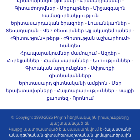
-
-
Հրատարակություններ
Հիմնադրամներ
Երիտասարդ գիտնականի
-
-
Գիտաժողովներ
Մրցույթներ
Միջազգային
ամբիոն
համագործակցություն
Մեր երախտավորները
-
-
Երիտասարդական ծրագրեր
Լուսանկարներ
-
-
Տեսադարան
Վեբ ռեսուրսներ
Այլ ակադեմիաներ
Հայտարարություններ
-
«Գիտություն» թերթ
«Գիտության աշխարհում»
Կայքի քարտեզ
հանդես
Որոնում
-
-
Հրապարակումներ մամուլում
Ազդեր
-
-
-
Հոբելյաններ
Համալսարաններ
Նորություններ
-
Գիտական արդյունքներ
Սփյուռքի
գիտնականները
-
Երիտասարդ գիտնականի ամբիոն
Մեր
-
-
երախտավորները
Հայտարարություններ
Կայքի
-
քարտեզ
Որոնում
© Copyright 1998-2026 Բոլոր հեղինակային իրավունքները
պաշտպանված են:
Կայքը պատրաստված է և սպասարկվում է
Հայաստանի
ակադեմիական գիտահետազոտական կոմպյուտերային