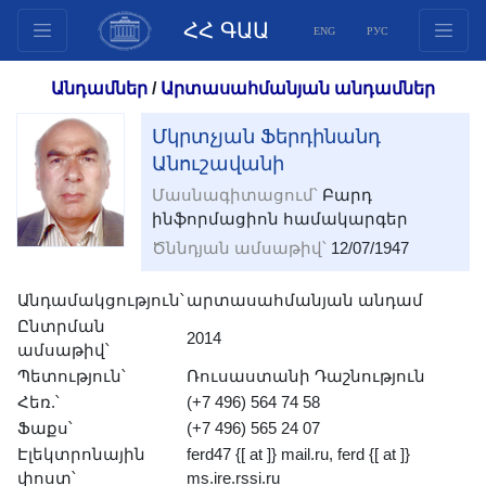
ՀՀ ԳԱԱ
ENG
РУС
Կառուցվածք
Անդամներ
/
Արտասահմանյան անդամներ
Նախագահության
Մկրտչյան Ֆերդինանդ
անդամներ
Անուշավանի
Փաստաթղթեր
Մասնագիտացում՝
Բարդ
Ինովացիոն առաջարկներ
ինֆորմացիոն համակարգեր
Հրատարակություններ
Ծննդյան ամսաթիվ՝
12/07/1947
Հիմնադրամներ
Անդամակցություն՝
արտասահմանյան անդամ
Գիտաժողովներ
Ընտրման
Մրցույթներ
2014
ամսաթիվ՝
Միջազգային
Պետություն՝
Ռուսաստանի Դաշնություն
համագործակցություն
Հեռ.՝
(+7 496) 564 74 58
Ֆաքս՝
(+7 496) 565 24 07
Երիտասարդական
Էլեկտրոնային
ferd47 {[ at ]} mail.ru, ferd {[ at ]}
ծրագրեր
փոստ՝
ms.ire.rssi.ru