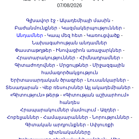
Երիտասարդ գիտնականի
07/08/2026
ամբիոն
-
-
Գլխավոր էջ
Ակադեմիայի մասին
Մեր երախտավորները
-
-
Բաժանմունքներ
Կազմակերպություններ
Հայտարարություններ
-
-
-
Անդամներ
Կապ մեզ հետ
Կառուցվածք
Կայքի քարտեզ
Նախագահության անդամներ
-
-
Փաստաթղթեր
Ինովացիոն առաջարկներ
Որոնում
-
-
Հրատարակություններ
Հիմնադրամներ
-
-
Գիտաժողովներ
Մրցույթներ
Միջազգային
համագործակցություն
-
-
Երիտասարդական ծրագրեր
Լուսանկարներ
-
-
Տեսադարան
Վեբ ռեսուրսներ
Այլ ակադեմիաներ
-
«Գիտություն» թերթ
«Գիտության աշխարհում»
հանդես
-
-
Հրապարակումներ մամուլում
Ազդեր
-
-
-
Հոբելյաններ
Համալսարաններ
Նորություններ
-
Գիտական արդյունքներ
Սփյուռքի
գիտնականները