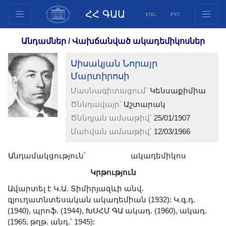
ՀՀ ԳԱԱ
ENG
РУС
Կառուցվածք
Անդամներ
/
Վախճանված ակադեմիկոսներ
Նախագահության
Սիսակյան Նորայր
անդամներ
Մարտիրոսի
Փաստաթղթեր
Մասնագիտացում՝
Կենսաքիմիա
Ինովացիոն առաջարկներ
Ծննդավայր՝
Աշտարակ
Հրատարակություններ
Ծննդյան ամսաթիվ՝
25/01/1907
Հիմնադրամներ
Մահվան ամսաթիվ՝
12/03/1966
Գիտաժողովներ
Անդամակցություն՝
Մրցույթներ
ակադեմիկոս
Միջազգային
Կրթություն
համագործակցություն
Ավարտել է Կ.Ա. Տիմիրյազևի անվ.
գյուղատնտեսական ակադեմիան (1932): Կ.գ.դ.
Երիտասարդական
(1940), պրոֆ. (1944), ԽՍՀՄ ԳԱ ակադ. (1960), ակադ.
ծրագրեր
(1965, թղթ. անդ.՝ 1945):