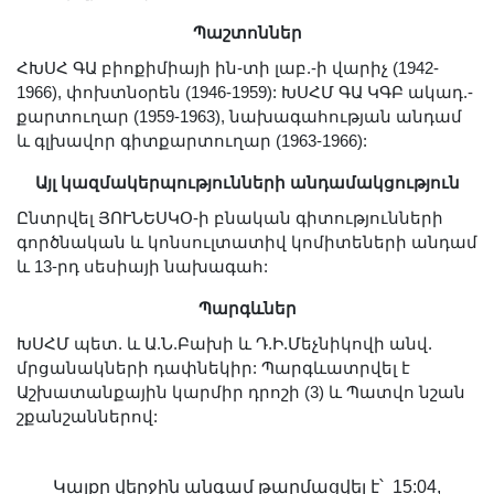
Լուսանկարներ
Պաշտոններ
Տեսադարան
ՀԽՍՀ ԳԱ բիոքիմիայի ին-տի լաբ.-ի վարիչ (1942-
Վեբ ռեսուրսներ
1966), փոխտնօրեն (1946-1959): ԽՍՀՄ ԳԱ ԿԳԲ ակադ.-
Այլ ակադեմիաներ
քարտուղար (1959-1963), նախագահության անդամ
և գլխավոր գիտքարտուղար (1963-1966):
«Գիտություն» թերթ
«Գիտության աշխարհում»
Այլ կազմակերպությունների անդամակցություն
հանդես
Ընտրվել ՅՈՒՆԵՍԿՕ-ի բնական գիտությունների
գործնական և կոնսուլտատիվ կոմիտեների անդամ
Հրապարակումներ
և 13-րդ սեսիայի նախագահ:
մամուլում
Պարգևներ
Ազդեր
Հոբելյաններ
ԽՍՀՄ պետ. և Ա.Ն.Բախի և Դ.Ի.Մեչնիկովի անվ.
մրցանակների դափնեկիր: Պարգևատրվել է
Համալսարաններ
Աշխատանքային կարմիր դրոշի (3) և Պատվո նշան
Նորություններ
շքանշաններով:
Գիտական արդյունքներ
Սփյուռքի գիտնականները
Կայքը վերջին անգամ թարմացվել է՝ 15:04,