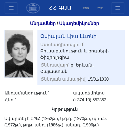
ՀՀ ԳԱԱ
ENG
РУС
Կառուցվածք
Անդամներ
/
Ակադեմիկոսներ
Նախագահության
Օսիպյան Լիա Լևոնի
անդամներ
Մասնագիտացում՝
Փաստաթղթեր
Բուսաբանություն և բույսերի
Ինովացիոն առաջարկներ
ֆիզիոլոգիա
Հրատարակություններ
Ծննդավայր՝
ք. Երևան,
Հայաստան
Հիմնադրամներ
Ծննդյան ամսաթիվ՝
15/01/1930
Գիտաժողովներ
Մրցույթներ
Անդամակցություն՝
ակադեմիկոս
Միջազգային
Հեռ.՝
(+374 10) 552352
համագործակցություն
Կրթություն
Երիտասարդական
Ավարտել է ԵՊՀ (1952թ.), կ.գ.դ. (1970թ.), պրոֆ.
ծրագրեր
(1972թ.), թղթ. անդ. (1986թ.), ակադ. (1996թ.)