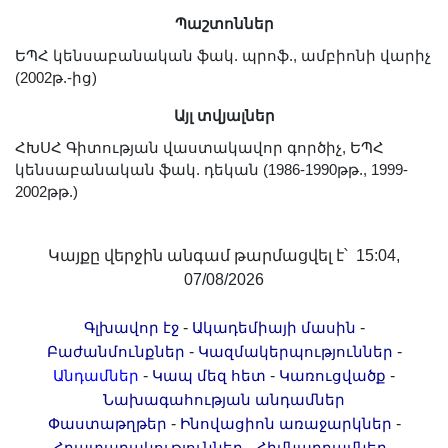
Լուսանկարներ
Պաշտոններ
Տեսադարան
ԵՊՀ կենսաբանական ֆակ. պրոֆ., ամբիոնի վարիչ
Վեբ ռեսուրսներ
(2002թ.-ից)
Այլ ակադեմիաներ
Այլ տվյալներ
«Գիտություն» թերթ
ՀԽՍՀ Գիտության վաստակավոր գործիչ, ԵՊՀ
«Գիտության աշխարհում»
կենսաբանական ֆակ. դեկան (1986-1990թթ., 1999-
հանդես
2002թթ.)
Հրապարակումներ
մամուլում
Կայքը վերջին անգամ թարմացվել է՝ 15:04,
07/08/2026
Ազդեր
Հոբելյաններ
-
-
Գլխավոր էջ
Ակադեմիայի մասին
Համալսարաններ
-
-
Բաժանմունքներ
Կազմակերպություններ
Նորություններ
-
-
-
Անդամներ
Կապ մեզ հետ
Կառուցվածք
Նախագահության անդամներ
Գիտական արդյունքներ
-
-
Փաստաթղթեր
Ինովացիոն առաջարկներ
Սփյուռքի գիտնականները
-
-