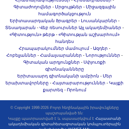
Հրատարակություններ
Հիմնադրամներ
Երիտասարդ գիտնականի
-
-
Գիտաժողովներ
Մրցույթներ
Միջազգային
ամբիոն
համագործակցություն
-
-
Երիտասարդական ծրագրեր
Լուսանկարներ
Մեր երախտավորները
-
-
Տեսադարան
Վեբ ռեսուրսներ
Այլ ակադեմիաներ
Հայտարարություններ
-
«Գիտություն» թերթ
«Գիտության աշխարհում»
Կայքի քարտեզ
հանդես
Որոնում
-
-
Հրապարակումներ մամուլում
Ազդեր
-
-
-
Հոբելյաններ
Համալսարաններ
Նորություններ
-
Գիտական արդյունքներ
Սփյուռքի
գիտնականները
-
Երիտասարդ գիտնականի ամբիոն
Մեր
-
-
երախտավորները
Հայտարարություններ
Կայքի
-
քարտեզ
Որոնում
© Copyright 1998-2026 Բոլոր հեղինակային իրավունքները
պաշտպանված են:
Կայքը պատրաստված է և սպասարկվում է
Հայաստանի
ակադեմիական գիտահետազոտական կոմպյուտերային