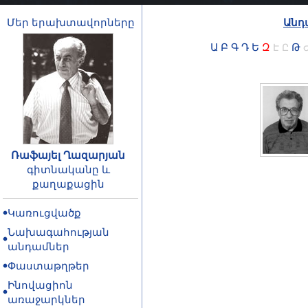
Մեր երախտավորները
Անդ
Ա
Բ
Գ
Դ
Ե
Զ
Թ
Է
Ը
Ռաֆայել Ղազարյան
գիտնականը և
քաղաքացին
Կառուցվածք
Նախագահության
անդամներ
Փաստաթղթեր
Ինովացիոն
առաջարկներ