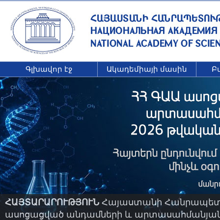
Գլխավոր էջ
Ակադեմիայի մասին
Բ
ՀԱՅՏԱՐԱՐՈՒԹՅՈՒՆ
Հայաստանի Հանրապետու
ասոցացված անդամների և արտասահմանյան ա