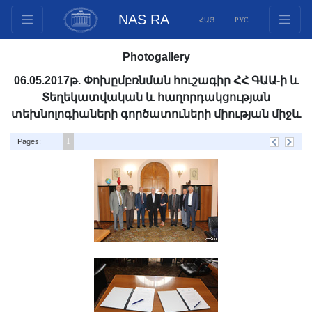
NAS RA
ՀԱՅ
РУС
Structure
Photogallery
Presidium Members
06.05.2017թ. Փոխըմբռնման հուշագիր ՀՀ ԳԱԱ-ի և
Documents
Տեղեկատվական և հաղորդակցության
Innovation Proposals
տեխնոլոգիաների գործատուների միության միջև
Publications
1
Pages:
Funds
Conferences
Competitions
International cooperation
Youth programs
Photogallery
Videogallery
Web Resources