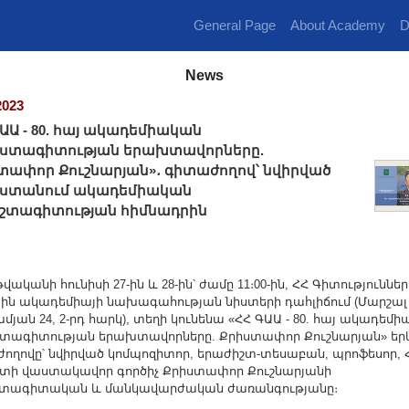
General Page
About Academy
D
News
2023
ԳԱԱ - 80. հայ ակադեմիական
ստագիտության երախտավորները.
տափոր Քուշնարյան»․ գիտաժողով՝ նվիրված
ստանում ակադեմիական
շտագիտության հիմնադրին
թվականի հունիսի 27-ին և 28-ին՝ ժամը 11։00-ին, ՀՀ Գիտություններ
ին ակադեմիայի նախագահության նիստերի դահլիճում (Մարշալ
մյան 24, 2-րդ հարկ), տեղի կունենա «ՀՀ ԳԱԱ - 80. հայ ակադեմ
տագիտության երախտավորները. Քրիստափոր Քուշնարյան» եր
ողովը՝ նվիրված կոմպոզիտոր, երաժիշտ-տեսաբան, պրոֆեսոր,
տի վաստակավոր գործիչ Քրիստափոր Քուշնարյանի
շտագիտական և մանկավարժական ժառանգությանը։