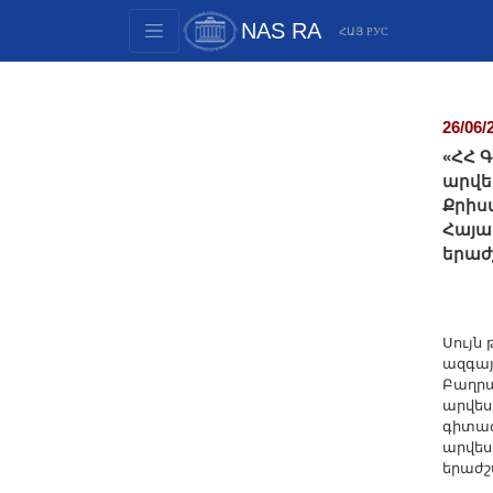
NAS RA
ՀԱՅ
РУС
Structure
Presidium Members
26/06/
Documents
«ՀՀ 
Innovation Proposals
արվե
Քրիս
Publications
Հայա
Funds
երաժ
Conferences
Competitions
International cooperation
Սույն 
ազգայ
Youth programs
Բաղրա
արվես
Photogallery
գիտաժ
Videogallery
արվես
երաժ
Web Resources