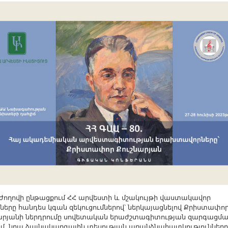
ողովի ընթացքում ՀՀ արվեստի և մշակույթի վաստակավոր
չները հանդես կգան զեկուցումներով՝ ներկայացնելով Քրիստափո
արյանի ներդրումը սովետական երաժշտագիտության զարգացմ
ւմ, նրա ձայնակարգային տեսության առանձնահատկությունները