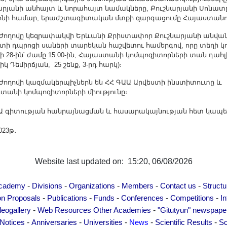
արյանի անհայտ և նորահայտ նամակները, Քուշնարյանի Սոնատ
ոնի համար, երաժշտագիտական մտքի զարգացումը Հայաստանո
ողովը կեզրափակվի Երևանի Քրիստափոր Քուշնարյանի անվա
տի դպրոցի սաների տարեկան հաշվետու համերգով, որը տեղի կ
սի 28-ին՝ ժամը 15.00-ին, Հայաստանի կոմպոզիտորների տան դահլ
իկ Դեմիրճյան, 25 շենք, 3-րդ հարկ)։
ողովի կազմակերպիչներն են ՀՀ ԳԱԱ Արվեստի ինստիտուտը և
տանի կոմպոզիտորների միությունը։
Ա գիտության հանրայնացման և հասարակայնության հետ կապե
023թ․
Website last updated on: 15:20, 06/08/2026
-
-
-
-
-
Academy
Divisions
Organizations
Members
Contact us
Structu
-
-
-
-
-
on Proposals
Publications
Funds
Conferences
Competitions
In
-
-
deogallery
Web Resources
Other Academies
"Gitutyun" newspape
-
-
-
-
-
Notices
Anniversaries
Universities
News
Scientific Results
Sc