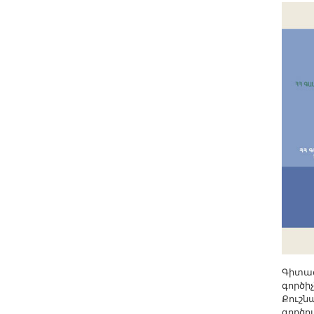
Other Academies
"Gitutyun" newspaper
"In the World of Science" Journal
Publications in Press
Notices
Anniversaries
Universities
News
Scientific Results
Scientists of the Diaspora
Young Scientist Tribune
Our Honored Figures
Announcements
Գիտաժ
Sitemap
գործի
Քուշն
Search
գործո