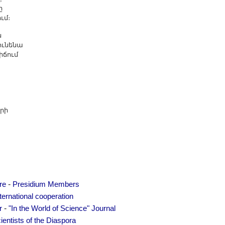
ը
ւմ։
ն
ունենա
իճում
րի
-
re
Presidium Members
ternational cooperation
-
r
"In the World of Science" Journal
ientists of the Diaspora