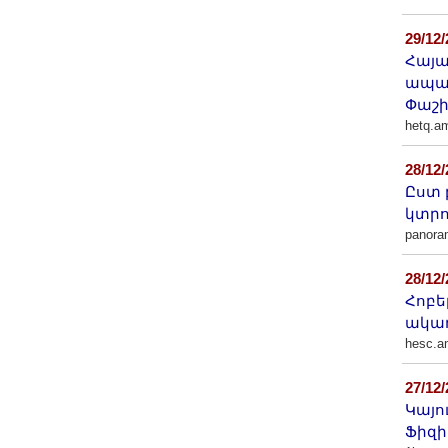
Other Academies
29/12
"Gitutyun" newspaper
Հայա
"In the World of Science" Journal
ապահ
Publications in Press
Փաշի
hetq.a
Notices
Anniversaries
28/12
Ըստ 
Universities
կտրո
News
panor
Scientific Results
28/12
Scientists of the Diaspora
Հոբե
Young Scientist Tribune
ակադ
Our Honored Figures
hesc.a
Announcements
27/12
Sitemap
Կայո
Ֆիզի
Search