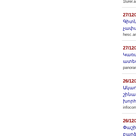
1lurer.
27/12
Գիտ
չափա
hesc.a
27/12
Կառ
ատե
panor
26/12
Ակադ
շինա
խոր
infoco
26/12
Փաշի
բարձ