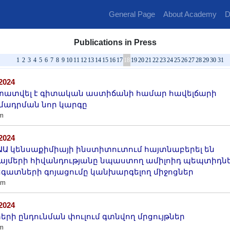
General Page
About Academy
D
Publications in Press
1
2
3
4
5
6
7
8
9
10
11
12
13
14
15
16
17
18
19
20
21
22
23
24
25
26
27
28
29
30
31
/2024
ատվել է գիտական աստիճանի համար հավելճարի
ադրման նոր կարգը
m
/2024
ԱԱ կենսաքիմիայի ինստիտուտում հայտնաբերել են
այմերի հիվանդությանը նպաստող ամիլոիդ պեպտիդն
գատների գոյացումը կանխարգելող միջոցներ
am
/2024
երի ընդունման փուլում գտնվող մրցույթներ
m