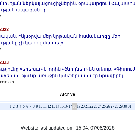
նության ներկայացուցիչներին. օրակարգում Հայաստ
ւթյան ապագան էր
m
/2023
ական. «Այսօրվա մեր կրթական համակարգը մեր
ւթյանը չի կարող մարսել»
m
/2023
ւթյունը «երեխա» է, որին «ծնողներ» են պետք․ «Գիտուժ
ձեռնությունը առաջին կոնֆերանսն էր հրավիրել
radio.am
Archive
1
2
3
4
5
6
7
8
9
10
11
12
13
14
15
16
17
18
19
20
21
22
23
24
25
26
27
28
29
30
31
Website last updated on: 15:04, 07/08/2026