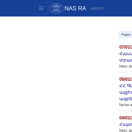
NAS RA
ՀԱՅ
РУС
Structure
Presidium Members
Pages:
Documents
07/01
Innovation Proposals
Հաստ
Publications
տրամ
Funds
hesc.a
Conferences
05/01
Competitions
ՀՀ Գ
International cooperation
ալցհ
ագրե
Youth programs
factor.
Photogallery
04/01
Videogallery
Հայտ
Web Resources
hesc.a