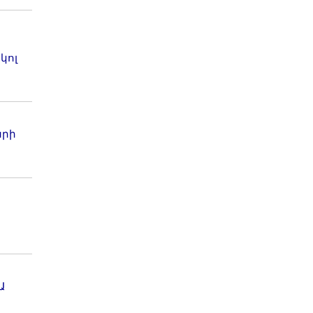
կոլ
արի
Ա