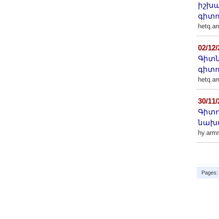
իշխա
գիտո
hetq.a
02/12
Գիտն
գիտո
hetq.a
30/11
Գիտո
նախա
hy.arm
Pages: