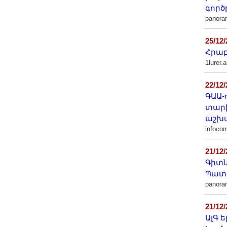
գործ
panor
25/12
Հրաբ
1lurer.
22/12
ԳԱԱ-
տարի
աշխ
infoco
21/12
Գիտն
Պատմ
panor
21/12
ԱլԳ 