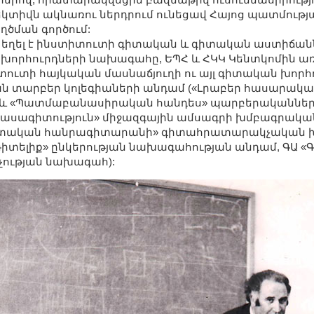
եկտիվն ակնառու ներդրում ունեցավ Հայոց պատմութ
ծման գործում:
 եղել է ինստիտուտի գիտական և գիտական աստիճանն
որհուրդների նախագահը, ԵՊՀ և ՀԿԿ Կենտկոմին առ
տուտի հայկական մասնաճյուղի ու այլ գիտական խորհո
 տարբեր կոլեգիաների անդամ («Լրաբեր հասարակ
» և «Պատմաբանասիրական հանդես» պարբերականների
ասագիտություն» միջազգային ամսագրի խմբագրական
ետական հանրագիտարանի» գիտահրատարակչական խ
իտելիք» ընկերության նախագահության անդամ, ԳԱ «Գ
չության նախագահ):