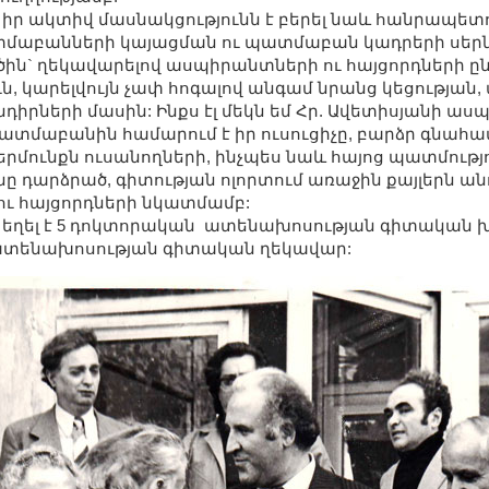
իր ակտիվ մասնակցությունն է բերել նաև հանրապետ
մաբանների կայացման ու պատմաբան կադրերի սեր
ին` ղեկավարելով ասպիրանտների ու հայցորդների ը
ւն, կարելվույն չափ հոգալով անգամ նրանց կեցությա
նդիրների մասին: Ինքս էլ մեկն եմ Հր. Ավետիսյանի աս
մաբանին համարում է իր ուսուցիչը, բարձր գնահա
մունքն ուսանողների, ինչպես նաև հայոց պատմությո
ը դարձրած, գիտության ոլորտում առաջին քայլերն ան
ւ հայցորդների նկատմամբ:
 եղել է 5 դոկտորական ատենախոսության գիտական խ
ատենախոսության գիտական ղեկավար: