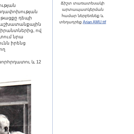
Ճիշտ տառատեսակի
ության
արտապատկերման
նդափոխության
համար ներբեռնեք և
նթացքը դեպի
տեղադրեք
Arian AMU.ttf
ն, աշխատանքային
պիրանտներից, ով
տում նրա
ւնն իրենց
ող
որհրդատու և 12