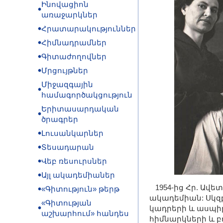
Ինովացիոն
առաջարկներ
Հրատարակություններ
Հիմնադրամներ
Գիտաժողովներ
Մրցույթներ
Միջազգային
համագործակցություն
Երիտասարդական
ծրագրեր
Լուսանկարներ
Տեսադարան
Վեբ ռեսուրսներ
Այլ ակադեմիաներ
1954-ից Հր. Ավե
«Գիտություն» թերթ
ակադեմիան: Սկզ
«Գիտության
կադրերի և ասպ
աշխարհում» հանդես
հիմնարկների և 