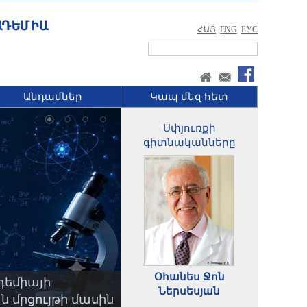
ՀԱՅ
ENG
РУС
Անդամներ
Կապ մեզ հետ
Սփյուռքի
գիտնականները
Օհանես Ջոն
դեմիայի
Ներսեսյան
 մրցույթի մասին