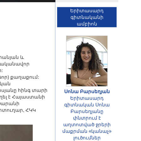
Երիտասարդ
գիտնականի
ամբիոն
տանյան և
ս ականավոր
:
ձոր) քաղաքում:
ական
սյանը հինգ տարի
Սոնա Բարսեղյան
ղել է Հայաստանի
Երիտասարդ
րծարանի
գիտնական Սոնա
րտուղար, ՀԿԿ
Բարսեղյանը
փնտրում է
ՀԱՅՏԱՐԱՐՈՒԹՅՈՒՆ
աղտոտված ջրերի
Հայաստանի
մաքրման «կանաչ»
Հանրապետության
լուծումներ