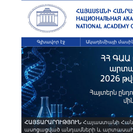
Գլխավոր էջ
Ակադեմիայի մասի
ՀԱՅՏԱՐԱՐՈՒԹՅՈՒՆ
Հայաստանի Հանր
ասոցացված անդամների և արտասահմա