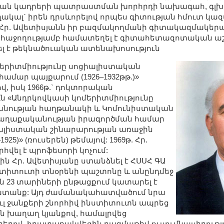
կան կադրերի պատրաստման խորհրդի նախագահ, գլխ
կալ` իրեն դրսևորելով որպես գիտության հմուտ կազ
Հր. Ավետիսյանն իր բազմակողմանի գիտակազմակեր
նը հաջողությամբ համատեղել է գիտահետազոտական 
ել է թեկնածուական ատենախոսություն
երիտմիությունը սոցիալիստական
ամար պայքարում (1926–1932թթ.)»
ով, իսկ 1966թ.` դոկտորական
 «Անդրկովկասի կոմերիտմիությունը
անության հաղթանակի և Կոմունիստական
քաղաքականության իրագործման համար
ալիստական շինարարության առաջին
925)» (ռուսերեն) թեմայով: 1969թ. Հր.
հվել է պրոֆեսորի կոչում:
ն Հր. Ավետիսյանը ստանձնել է ՀՍՍՀ ԳԱ
տիտուտի տնօրենի պաշտոնը և անընդմեջ
23 տարիների ընթացքում կատարել է
ատանք: Այդ ժամանակահատվածում նրա
ւլ ջանքերի շնորհիվ ինստիտուտն ապրեց
 խաղաղ կյանքով, համալրվեց
երով, հրատարակվեցին բազմաթիվ ուսումնասիրությո