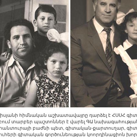
տիսյանի հիմնական աշխատավայրը դարձել է ՀՍՍՀ գիտ
բում տարբեր պաշտոններ է վարել ԳԱ նախագահությա
իրանտուրայի բաժնի պետ, գիտական-քարտուղար, 
բուհերի գիտական գործունեության կոորդինացիոն խ