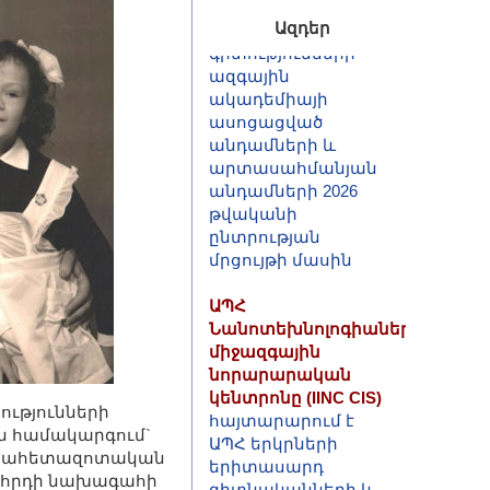
գիտությունների
ազգային
Ազդեր
ակադեմիայի
ասոցացված
անդամների և
արտասահմանյան
անդամների 2026
թվականի
ընտրության
մրցույթի մասին
ԱՊՀ
Նանոտեխնոլոգիաների
միջազգային
նորարարական
կենտրոնը (IINC CIS)
հայտարարում է
ԱՊՀ երկրների
ությունների
երիտասարդ
ն համակարգում`
գիտնականների և
գիտահետազոտական
մասնագետների
որհրդի նախագահի
համար