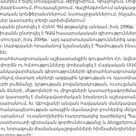
անդես է եկել Մոսկվայում, Թբիլիսիում, Կրայովում, Սոֆ
ուխարեստում, Բուդապեշտում, Վաշինգտոնում անցկա
իտական կոնֆերանսներում, նստաշրջաններում, ինչպ
ներ կատարել տեղի արխիվներում:
սյանն ընտրվել է ՀՍՍՀ ԳԱ թղթակից անդամ, իսկ 1996թ.
տիսյանն ընտրվել է ԳԱԱ հասարակական գիտություննե
ուղար, իսկ 2004թ.` այդ պարտականություններից ազ
. Սարգսյանի հրամանով նշանակվել է Պամության ին
են:
տահետազոտական աշխատանքին զուգահեռ Հր. Ավետ
րձն ու հմտությունները փոխանցել է Հայկական ՍՍՀ
 մանկավարժական գիտությունների գիտահետազոտակ
տելով մատաղ սերնդի ազգային կրթության ու դաստի
րի լուծմանը, կրթության բովանդակության, ուսուցման
 ձևերի, մեթոդների ու միջոցների կատարելագործմանը
եր կատարել է մանկավարժական եռանդուն աշխատան
արանում, Խ. Աբովյանի անվան հայկական մանկավ
հանրապետության առաջին մասնավոր բուհերից մեկու
սարանում` ուսանողներին հաղորդակից դարձնելով Պ
ստիտուտի գիտական գործունեությանը և ձեռքբերում
 ու նորագույն ժամանակաշրջանների հիմնախնդիրներ
ուղղությամբ: