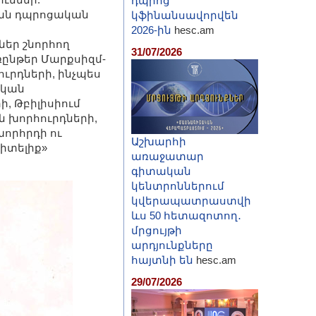
դպրոց
յան դպրոցական
կֆինանսավորվեն
2026-ին
hesc.am
եր շնորհող
31/07/2026
ընթեր Մարքսիզմ-
ւրդների, ինչպես
ական
, Թբիլիսիում
 խորհուրդների,
որհրդի ու
Աշխարհի
իտելիք»
առաջատար
գիտական
կենտրոններում
կվերապատրաստվի
ևս 50 հետազոտող․
մրցույթի
արդյունքները
հայտնի են
hesc.am
29/07/2026