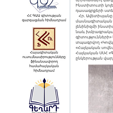
Ինստիտուտի կոլ
դասագրքերի ստեղ
ՀՀ ԳԱԱ գիտության
Հր. Ավետիսյանը
զարգացման հիմնադրամ
մասնագիտական խ
լենինիզմի ինստի
նաև խմբագրական
գիտությունների
տպագրվող «Կովկ
«Հայկական սով
Հայագիտական
Հայկական ՍՍՀ «Գ
ուսումնասիրությունները
ընկերության վար
ֆինանսավորող
համահայկական
հիմնադրամ