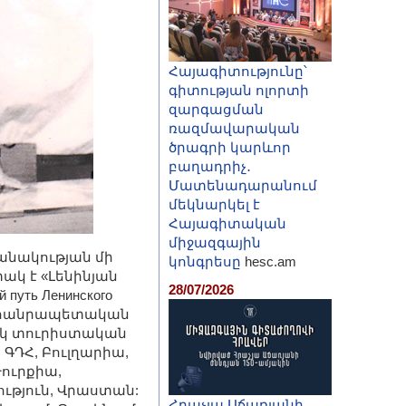
Հայագիտությունը՝
գիտության ոլորտի
զարգացման
ռազմավարական
ծրագրի կարևոր
բաղադրիչ․
Մատենադարանում
մեկնարկել է
Հայագիտական
միջազգային
անակության մի
կոնգրեսը
hesc.am
ակ է «Լենինյան
28/07/2026
уть Ленинского
այդ, հանրապետական
ւկ տուրիստական
 ԳԴՀ, Բուլղարիա,
Թուրքիա,
ւթյուն, Վրաստան:
Հրաչյա Աճառյանի