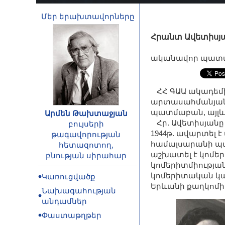
Մեր երախտավորները
Հրանտ Ավետիսյ
ականավոր պատմ
ՀՀ ԳԱԱ ակադեմիկ
արտասահմանյան 
պատմաբան, այլև
Արմեն Թախտաջյան
Հր. Ավետիսյանը ծ
բույսերի
1944թ. ավարտել 
թագավորության
համալսարանի պա
հետազոտող,
աշխատել է կոմեր
բնության սիրահար
կոմերիտմիության
կոմերիտական կա
Կառուցվածք
Երևանի քաղկոմի 
Նախագահության
անդամներ
Փաստաթղթեր