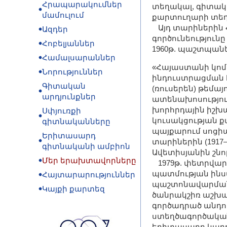
Հրապարակումներ
տեղակալ, գիտա
մամուլում
քարտուղարի տեղա
Այդ տարիներին 
Ազդեր
գործունեությու
Հոբելյաններ
1960թ. պաշտպան
Համալսարաններ
«Հայաստանի կոմ
Նորություններ
ինդուստրացման հ
Գիտական
(ռուսերեն) թեմայ
արդյունքներ
ատենախոսություն
խորհրդային իշխ
Սփյուռքի
կուսակցության 
գիտնականները
պայքարում սոցի
Երիտասարդ
տարիներին (1917–1
գիտնականի ամբիոն
Ավետիսյանին շնոր
Մեր երախտավորները
1979թ. փետրվարի
պատմության ինս
Հայտարարություններ
պաշտոնավարման 
Կայքի քարտեզ
ծանրակշիռ աշխ
գործադրած անդո
ստեղծագործական
երիտասարդ կադր