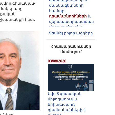
ավոր գիտական-
դրամաշնորհների
և
մակերպիչ:
վերապատրաստման
պչական
մրցույթ (Դուբնա,
աշխատանքի հետ:
2026)
Տեսնել բոլոր ազդերը
Հրապարակումներ
մամուլում
03/08/2026
Եվս 8 գիտական
միջոցառում և
երիտասարդ
գիտնականների 4
ւններ: