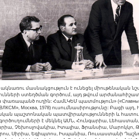
ակնառու մասնակցություն է ունեցել միութենական նշ
ւնների ստեղծման գործում, այդ թվում արժանահիշատ
փառապանծ ուղին: ՀամԼԿԵՄ պատմություն» («Славный п
ия ВЛКСМ», Москва, 1978) ուսումնասիրությունը: Բացի 
ական պաշտոնական պատվիրակությունների և հատո
ործուղումների է մեկնել ԱՄՆ, Հունգարիա, Լեհաստան,
արիա, Չեխոսլովակիա, Իտալիա, Ֆրանսիա, Մարոկկո, 
ոս, Սիրիա, Եգիպտոս, Իսպանիա, Ռուսաստանի Դաշնո