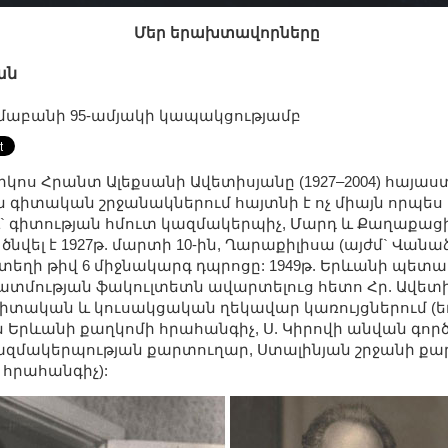
Մեր երախտավորները
ան
աբանի 95-ամյակի կապակցությամբ
ոս Հրանտ Ալեքսանի Ավետիսյանը (1927–2004) հայաս
գիտական շրջանակներում հայտնի է ոչ միայն որպե
` գիտության հմուտ կազմակերպիչ, Մարդ և Քաղաքացի
նվել է 1927թ. մարտի 10-ին, Ղարաքիլիսա (այժմ` Վանա
է տեղի թիվ 6 միջնակարգ դպրոցը: 1949թ. Երևանի պետ
տմության ֆակուլտետն ավարտելուց հետո Հր. Ավետի
իտական և կուսակցական ղեկավար կառույցներում (ե
 Երևանի քաղկոմի հրահանգիչ, Ս. Կիրովի անվան գո
զմակերպության քարտուղար, Ստալինյան շրջանի քա
հրահանգիչ):