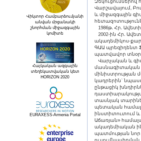
Զեկուցումներով հ
Վարշավայում, Բ
և միջազգային գ
Վիկտոր Համբարձումյանի
հետազոտություն
անվան մրցանակի
1986թ. Հր. Ավետի
շնորհման միջազգային
կոմիտե
2002-ին Հր. Ավե
ակադեմիկոս-քարտ
ԳԱԱ պրեզիդենտ Ֆ
պատվավոր տնօր
Վարչական և գի
Հայկական ազգային
մասնագիտական փո
տեղեկատվական կետ
մինիստրության
HORIZON 2020
կադրերին` նպաս
ընթացիկ խնդիրնե
դաստիարակության
տասնյակ տարին
պետական համալս
ինստիտուտում և 
EURAXESS-Armenia Portal
Աճառյան» համալ
ակադեմիական ին
պատմության նոր
ուսումնասիրման 