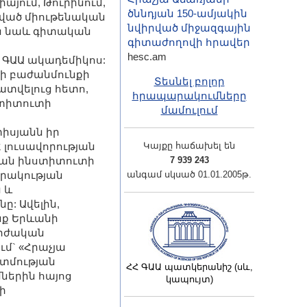
իայում, Թուրինում,
ծննդյան 150-ամյակին
ցված միութենական
նվիրված միջազգային
ես նաև գիտական
գիտաժողովի հրավեր
hesc.am
` ԳԱԱ ակադեմիկոս:
րի բաժանմունքի
Տեսնել բոլոր
ատվելուց հետո,
հրապարակումները
ստիտուտի
մամուլում
իսյանն իր
 լուսավորության
Կայքը հաճախել են
ան ինստիտուտի
7 939 243
արակության
անգամ սկսած 01.01.2005թ.
 և
: Ավելին,
ք Երևանի
արժական
մ` «Հրաչյա
ատմության
ՀՀ ԳԱԱ պատկերանիշ (սև,
ներին հայոց
կապույտ)
ի