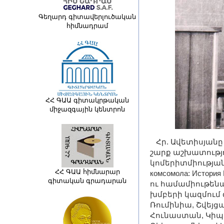
Գեղարդ գիտավերլուծական
հիմնադրամ
ՀՀ ԳԱԱ գիտակրթական
միջազգային կենտրոն
Հր. Ավետիսյանը 
շարք աշխատությո
կոմերիտմիության 
ՀՀ ԳԱԱ հիմնարար
комсомола: Истор
գիտական գրադարան
ու համամիութեն
խմբերի կազմում գ
Ռումինիա, Շվեյց
Հունաստան, Կիպր