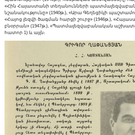
Երիտասարդ գիտնականի
«Հին Հայաստանի տեղանունների պատմալեզվաբա
նշանակությունը» (1940թ.), «Արա Գեղեցիկի պաշտամուն
ամբիոն
«Հայոց լեզվի ծագման հարցի շուրջ» (1946թ.), «Հայաս
Մեր երախտավորները
բնօրրան» (1947թ.), «Պատմալեզվաբանական աշխատութ
Հայտարարություններ
հատոր 1) և այլն։
Կայքի քարտեզ
Որոնում