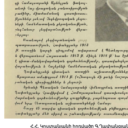
Հ.Հ. Կոստանյանի հոդվածը Գ.Ղափանցյա