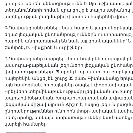
կրող ռուսերեն մենագրությունն է։ Այս աշխատությա
տեղանունների հիման վրա ցույց է տալիս ասիանիկ 
ազդեցության բազմաթիվ փաստեր հայերենի վրա։
Գ.Ղափանցյանն քննել է նաև հայոց և լազո-մեգրելակա
եղած լեզվական ընդհանրություններն ու փոխառությո
հարցին անդրադարձել են նաև այլ գիտնականներ՝ Ն. Մ
Շանիձե, Ի. Կիպշիձե և ուրիշներ։
Գ.Ղափանցյանը պարզել է նաև հայերեն ու պալայերեն
ասսուրա-բաբելական լեզուների լեզվական ընդհանրո
փոխառությունները։ Պարզել է, որ ասսուրա-բաբելակ
հայերենին անցել են շուրջ 35 բառ։ Գիտնականը երկ
այն համոզման, որ հայերենը ծագել է փոքրասիական 
Կրեչմերի տերմինաբանությամբ) լեզվական սուբստ
ապրելով խեթական, խուրաուրարտական և վրացակ
լեզվական միջավայրում։ Ճիշտ է, հայոց լեզուն բազ
ընդհանրություններ ունի հին փոքր-ասիական (ասիա
հետ, որոնք, սակայն, փոխառություններ կամ ազդեցու
կարելի համարել։