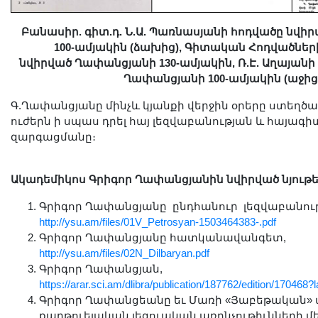
Բանասիր. գիտ.դ. Ն.Ա. Պառնասյանի հոդվածը նվ
100-ամյակին (ձախից), Գիտական Հոդվածներ
նվիրված Ղափանցյանի 130-ամյակին, Ռ.Է. Աղայանի
Ղափանցյանի 100-ամյակին (աջից
Գ.Ղափանցյանը մինչև կյանքի վերջին օրերը ստեղծագ
ուժերն ի սպաս դրել հայ լեզվաբանության և հայագի
զարգացմանը։
Ակադեմիկոս Գրիգոր Ղափանցյանին նվիրված նյութե
Գրիգոր Ղափանցյանը ընդհանուր լեզվաբանու
http://ysu.am/files/01V_Petrosyan-1503464383-.pdf
Գրիգոր Ղափանցյանը հատկանավանգետ,
http://ysu.am/files/02N_Dilbaryan.pdf
Գրիգոր Ղափանցյան,
https://arar.sci.am/dlibra/publication/187762/edition/17046
Գրիգոր Ղափանցեանը եւ Մառի «Յաբեթական» տ
քարթուելական լեզուական առընչութիւնների մ