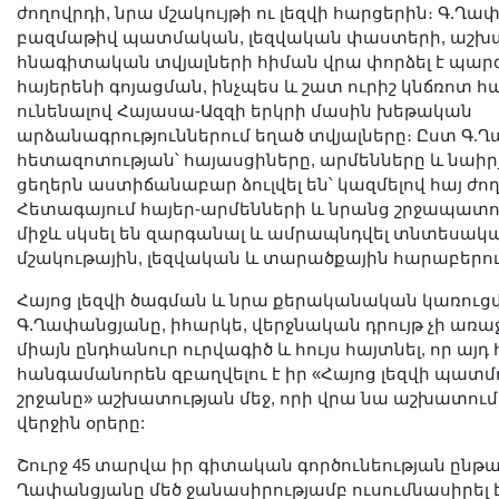
ժողովրդի, նրա մշակույթի ու լեզվի հարցերին։ Գ.Ղ
բազմաթիվ պատմական, լեզվական փաստերի, աշխ
հնագիտական տվյալների հիման վրա փորձել է պարզ
հայերենի գոյացման, ինչպես և շատ ուրիշ կնճռոտ 
ունենալով Հայասա-Ազզի երկրի մասին խեթական
արձանագրություններում եղած տվյալները։ Ըստ Գ.
հետազոտության՝ հայասցիները, արմենները և նաի
ցեղերն աստիճանաբար ձուլվել են՝ կազմելով հայ ժո
Հետագայում հայեր-արմենների և նրանց շրջապատո
միջև սկսել են զարգանալ և ամրապնդվել տնտեսակ
մշակութային, լեզվական և տարածքային հարաբերու
Հայոց լեզվի ծագման և նրա քերականական կառուց
Գ.Ղափանցյանը, իհարկե, վերջնական դրույթ չի առաջա
միայն ընդհանուր ուրվագիծ և հույս հայտնել, որ այդ
հանգամանորեն զբաղվելու է իր «Հայոց լեզվի պատմ
շրջանը» աշխատության մեջ, որի վրա նա աշխատում է
վերջին օրերը:
Շուրջ 45 տարվա իր գիտական գործունեության ընթա
Ղափանցյանը մեծ ջանասիրությամբ ուսումնասիրել է