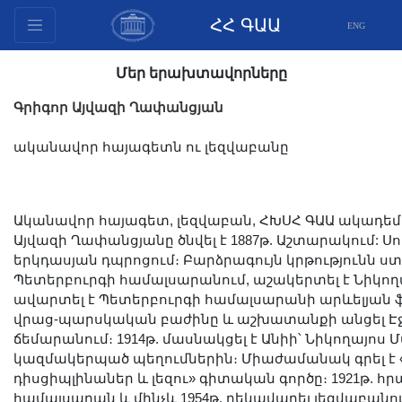
ՀՀ ԳԱԱ
ENG
Կառուցվածք
Մեր երախտավորները
Նախագահության
Գրիգոր Այվազի Ղափանցյան
անդամներ
Փաստաթղթեր
ականավոր հայագետն ու լեզվաբանը
Ինովացիոն առաջարկներ
Հրատարակություններ
Ականավոր հայագետ, լեզվաբան, ՀԽՍՀ ԳԱԱ ակադեմ
Հիմնադրամներ
Այվազի Ղափանցյանը ծնվել է 1887թ. Աշտարակում: Սո
Գիտաժողովներ
երկդասյան դպրոցում։ Բարձրագույն կրթությունն ստ
Մրցույթներ
Պետերբուրգի համալսարանում, աշակերտել է Նիկողա
ավարտել է Պետերբուրգի համալսարանի արևելյան 
Միջազգային
վրաց-պարսկական բաժինը և աշխատանքի անցել Էջ
համագործակցություն
ճեմարանում։ 1914թ. մասնակցել է Անիի՝ Նիկողայոս 
Երիտասարդական
կազմակերպած պեղումներին։ Միաժամանակ գրել է
դիսցիպլինաներ և լեզու» գիտական գործը։ 1921թ. հր
ծրագրեր
համալսարան և մինչև 1954թ. ղեկավարել լեզվաբանո