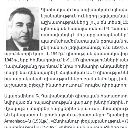
Լուսանկարներ
Գիտնականի հայագիտական և լեզվ
Տեսադարան
նշանակություն ունեցող լեզվաբան
Վեբ ռեսուրսներ
աշխատությունները լույս են տեսել 19
պետական համալարանում Գ.Ղափան
Այլ ակադեմիաներ
դասավանդել է մի շարք առարկաներ՝
«Գիտություն» թերթ
պատմահամեմատական քերականությ
«Գիտության աշխարհում»
ընդհանուր լեզվաբանություն: 1930թ. 
պրոֆեսորի կոչում, 1942թ.՝ գիտության վաստակավոր 
հանդես
1943թ., երբ հիմնադրվում է ՀՍՍՌ գիտությունների ակ
Հրապարակումներ
Ղափանցյանը դառնում է նրա հիմնադիր անդամներից
մամուլում
տարի նա ղեկավարել է Հայկական ՍՍՌ գիտություն
հասարակական գիտությունների բաժանմունքը, իսկ 19
Ազդեր
աշխատել է լեզվի ինստիտուտում` որպես դիրեկտոր
Հոբելյաններ
Ակադեմիկոս Գ. Ղափանցյանի գիտական հետազոտու
Համալսարաններ
նվիրված են հայագիտության կարևոր խնդիրներին, հ
Նորություններ
մշակույթի տարբեր հարցերին։ Նրա ուսումնասիրութ
Գիտական արդյունքներ
են երկարատև և քրտնաջան աշխատանքի։ Դրանցից են
Armeniaca»-ն (1931թ.), «Ընդհանուր լեզվաբանություն» (
Սփյուռքի գիտնականները
պատմություն» (1940թ.), «Խեթական աստվածները հայեր