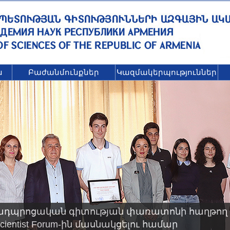
ն
Բաժանմունքներ
Կազմակերպություններ
ադպրոցական գիտության փառատոնի հաղթող 
 Scientist Forum-ին մասնակցելու համար