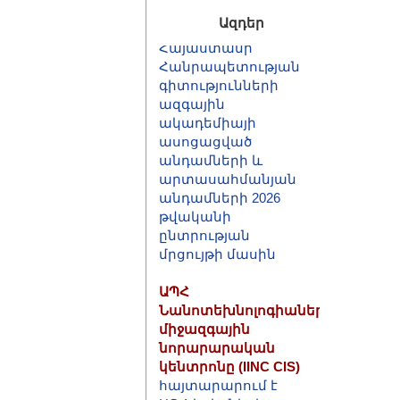
ՀԱՅՏԱՐԱՐՈՒԹՅՈՒՆ
Հայաստանի
Ազդեր
Հանրապետության
գիտությունների
ազգային
ակադեմիայի
ասոցացված
անդամների և
արտասահմանյան
անդամների 2026
թվականի
ընտրության
մրցույթի մասին
ԱՊՀ
Նանոտեխնոլոգիաների
միջազգային
նորարարական
կենտրոնը (IINC CIS)
հայտարարում է
ԱՊՀ երկրների
երիտասարդ