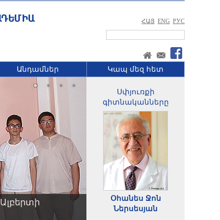
ՀԱՅ
ENG
РУС
Անդամներ
Կապ մեզ հետ
Սփյուռքի
գիտնականները
Օհանես Ջոն
Ալբերտի
Ներսեսյան