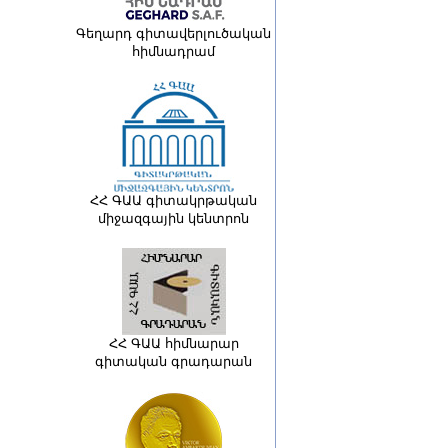
Գեղարդ գիտավերլուծական
հիմնադրամ
ՀՀ ԳԱԱ գիտակրթական
միջազգային կենտրոն
ՀՀ ԳԱԱ հիմնարար
գիտական գրադարան