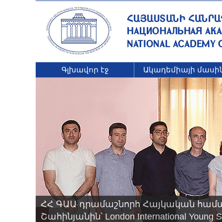
Գլխավոր էջ
Ակադեմիայի մասի
ՀՀ ԳԱԱ դրամաշնորհ Հայկական համ
Շահինյանին՝ London International Young