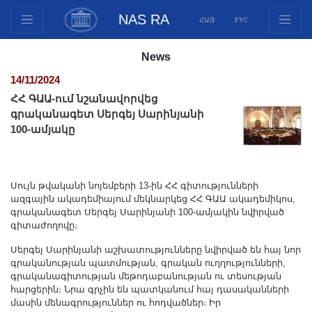
NAS RA
ՀԱՅ
РУС
Structure
News
Presidium Members
14/11/2024
Documents
ՀՀ ԳԱԱ-ում նշանավորվեց
Innovation Proposals
գրականագետ Սերգեյ Սարինյանի
100-ամյակը
Publications
Funds
Conferences
Սույն թվականի նոյեմբերի 13-ին ՀՀ գիտությունների
Competitions
ազգային ակադեմիայում մեկնարկեց ՀՀ ԳԱԱ ակադեմիկոս,
գրականագետ Սերգեյ Սարինյանի 100-ամյակին նվիրված
International cooperation
գիտաժողովը։
Youth programs
Սերգեյ Սարինյանի աշխատությունները նվիրված են հայ նոր
Photogallery
գրականության պատմության, գրական ուղղությունների,
գրականագիտության մեթոդաբանության ու տեսության
Videogallery
հարցերին։ Նրա գրչին են պատկանում հայ դասականների
Web Resources
մասին մենագրություններ ու հոդվածներ։ Իր