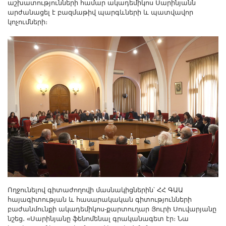
աշխատությունների համար ակադեմիկոս Սարինյանն
Other Academies
արժանացել է բազմաթիվ պարգևների և պատվավոր
"Gitutyun" newspaper
կոչումների։
"In the World of Science" Journal
Publications in Press
Notices
Anniversaries
Universities
News
Scientific Results
Scientists of the Diaspora
Young Scientist Tribune
Our Honored Figures
Announcements
Ողջունելով գիտաժողովի մասնակիցներին՝ ՀՀ ԳԱԱ
հայագիտության և հասարակական գիտությունների
Sitemap
բաժանմունքի ակադեմիկոս-քարտուղար Յուրի Սուվարյանը
Search
նշեց․ «Սարինյանը ֆենոմենալ գրականագետ էր։ Նա