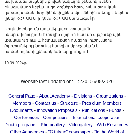
նախապես անցնեին բովանդակային քննարկումներ
բնագավառի ներկայացուցիչների հետ, իսկ պետական
կառավարման մարմինների քննարկումներին պետք է ներկա
լիներ ՀՀ ԳԱԱ-ն՝ ի դեմս ՀՀ ԳԱԱ նախագահի:
Սույն մոտեցումն առավել կառուցողական է,
հնարավորություն է տալիս ոլորտի համար սկզբունքային
նշանակություն և հետևանքներ ունեցող լուծումներն
(որոշումները) ընդունել հարցի ամբողջական և
համակողմանի քննարկման արդյունքում:
10․09․2024թ․
Website last updated on: 15:20, 06/08/2026
-
-
-
-
General Page
About Academy
Divisions
Organizations
-
-
-
Members
Contact us
Structure
Presidium Members
-
-
-
-
Documents
Innovation Proposals
Publications
Funds
-
-
Conferences
Competitions
International cooperation
-
-
-
Youth programs
Photogallery
Videogallery
Web Resources
-
-
Other Academies
"Gitutyun" newspaper
"In the World of