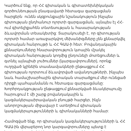
Other Academies
Կարծում ենք, որ ՀՀ գիտական և գիտատեխնիկական
գործունեության բնագավառի հետագա զարգացման
"Gitutyun" newspaper
հարցերն ունեն սկզբունքային նշանակություն ինչպես
"In the World of Science" Journal
գիտության ընդհանուր ոլորտի զարգացման, այնպես էլ ՀՀ-
ում գիտելիքահեն տնտեսության և հասարակության
Publications in Press
ձևավորման տեսակետից: Տարակուսելի է, որ գիտության
Notices
ոլորտի համար առաջարկվող մեխանիզմները չեն քննարկվել
գիտական հանրույթի և ՀՀ ԳԱԱ-ի հետ: Բովանդակային
Anniversaries
քննարկումները հնարավորություն կտային մշակել
գիտական հանրության կողմից ընդունելի մոտեցումներ և
Universities
գտնել այնպիսի լուծումներ (կարգավորումներ), որոնք
News
ուղղված կլինեին տասնամյակների ընթացքում ՀՀ
գիտության ոլորտում ձևավորված ավանդույթների, ինչպես
Scientific Results
նաև համաշխարհային գիտական տարածքում մեր ունեցած
Scientists of the Diaspora
դիրքի պահպանմանն ու հետագա զարգացմանը:
Խորհրդակցության ընթացքում քննարկված ձևակերպումը
Young Scientist Tribune
հարուցում է մի շարք բովանդակային և
Our Honored Figures
կազմակերպաիրավական բնույթի հարցեր, ինչն
անորոշության միջավայր է ստեղծում գիտական
Announcements
կազմակերպությունների և գիտնականների համար:
Sitemap
Համոզված ենք, որ գիտական կազմակերպությունների և ՀՀ
Search
ԳԱԱ-ին վերաբերող նոր կարգավորումները պետք է