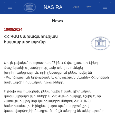
NAS RA
ՀԱՅ
РУС
Structure
News
Presidium Members
10/09/2024
Documents
ՀՀ ԳԱԱ նախագահության
Innovation Proposals
հայտարարությունը
Publications
Funds
Սույն թվականի օգոստոսի 27-ին ՀՀ վարչապետ Նիկոլ
Conferences
Փաշինյանի գլխավորությամբ տեղի է ունեցել
Competitions
խորհրդակցություն, որի ընթացքում քննարկվել են
«Բարձրագույն կրթության և գիտության մասին» ՀՀ օրենքի
International cooperation
նախագծի հիմնական դրույթները:
Youth programs
Ի թիվս այլ հարցերի, քննարկվել է նաև գիտական
Photogallery
կազմակերպությունների և ՀՀ ԳԱԱ-ի հարցը, նշվել է, որ
«առաջարկվող նոր կարգավորումներով ՀՀ ԳԱԱ-ն
Videogallery
հանդիսանալու է ինքնավարության սկզբունքով
Web Resources
կառավարվող հիմնադրամ», ինչն անորոշ ձևակերպում է: