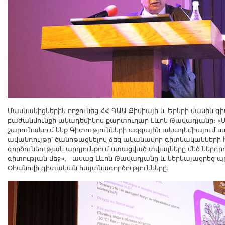
Մասնակիցներին ողջունեց ՀՀ ԳԱԱ Քիմիայի և Երկրի մասին գի
բաժանմունքի ակադեմիկոս-քարտուղար Լևոն Թավադյանը։ «
շարունակում ենք Գիտությունների ազգային ակադեմիայում 
ավանդույթը՝ ծանոթացնելով ձեզ ականավոր գիտնականների հ
գործունեության արդյունքում ստացված տվյալները մեծ ներդրո
գիտության մեջ», - ասաց Լևոն Թավադյանը և ներկայացրեց պ
Օհանովի գիտական հայտնագործությունները։