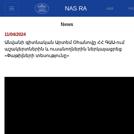
NAS RA
ՀԱՅ
РУ
Structure
News
Presidium Members
11/04/2024
Documents
Անվանի գիտնական Արտեմ Օհանովը ՀՀ ԳԱԱ-ում
Innovation Proposals
աշակերտներին և ուսանողներին ներկայացրեց
«Փաթիլների տեսությունը»
Publications
Funds
Conferences
Competitions
International cooperation
Youth programs
Photogallery
Videogallery
Web Resources