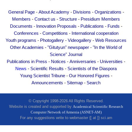
-
-
-
-
General Page
About Academy
Divisions
Organizations
-
-
-
Members
Contact us
Structure
Presidium Members
-
-
-
-
Documents
Innovation Proposals
Publications
Funds
-
-
Conferences
Competitions
International cooperation
-
-
-
Youth programs
Photogallery
Videogallery
Web Resources
-
-
Other Academies
"Gitutyun" newspaper
"In the World of
Science" Journal
-
-
-
-
Publications in Press
Notices
Anniversaries
Universities
-
-
News
Scientific Results
Scientists of the Diaspora
-
-
Young Scientist Tribune
Our Honored Figures
-
-
Announcements
Sitemap
Search
© Copyright 1998-2026 All Rights Reserved.
Website is created and supported by
Academical Scientific Research
Computer Network of Armenia (ASNET-AM)
For any suggestions write to webmaster {[ at ]} sci.am