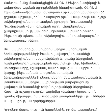
Other Academies
Հանդիպմանը մասնակցեցին ՀՀ ԳԱԱ Ինֆորմատիկայի և
ավտոմատացման պրոբլեմների ինստիտուտի, ՀՀ ԳԱԱ
"Gitutyun" newspaper
Էկոլոգանոոսֆերային հետազոտությունների կենտրոնի, ՀՀ
շրջակա միջավայրի նախարարության, Լավագույն մատչելի
"In the World of Science" Journal
տեխնոլոգիաների ռուսական բյուրոյի, Ռուսաստանի
Publications in Press
Դաշնության «էկոլոգիական արդյունաբերական
քաղաքականության» հետազոտական ինստիտուտի և
Notices
Բելառուսի պետական տեխնոլոգիական համալսարանի
Anniversaries
ներկայացուցիչները:
Universities
Մասնակիցները քննարկեցին արդյունաբերական
ձեռնարկությունների համար լավագույն հասանելի
News
տեխնոլոգիաների սկզբունքների և դրանց ներդրման
Scientific Results
հայեցակարգի առաջացման պատմությունը, հիմնական
մոտեցումները, մշակման, ակտուալացման և կիրառման
Scientists of the Diaspora
կարգը, ինչպես նաև արդյունաբերական
Young Scientist Tribune
ձեռնարկությունների ռեսուրսների, բնապահպանական և
տնտեսական արդյունավետության բարձրացումը՝
Our Honored Figures
լավագույն հասանելի տեխնոլոգիաների ներդրմամբ։
Հատուկ ուշադրություն դարձվեց «կանաչ» ծրագրերին,
Announcements
դրանց միջազգային և ազգային առաջնահերթություններին
Sitemap
և աջակցության գործիքներին։
Search
Կողմերը վստահություն հայտնեցին, որ Հայաստանում,