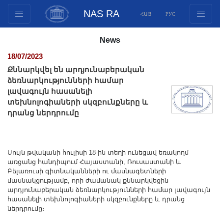
NAS RA
ՀԱՅ
РУС
Structure
News
Presidium Members
18/07/2023
Documents
Քննարկվել են արդյունաբերական
Innovation Proposals
ձեռնարկությունների համար
լավագույն հասանելի
Publications
տեխնոլոգիաների սկզբունքները և
Funds
դրանց ներդրումը
Conferences
Competitions
International cooperation
Սույն թվականի հուլիսի 18-ին տեղի ունեցավ եռակողմ
առցանց հանդիպում Հայաստանի, Ռուսաստանի և
Youth programs
Բելառուսի գիտնականների ու մասնագետների
մասնակցությամբ, որի ժամանակ քննարկվեցին
Photogallery
արդյունաբերական ձեռնարկությունների համար լավագույն
Videogallery
հասանելի տեխնոլոգիաների սկզբունքները և դրանց
ներդրումը։
Web Resources