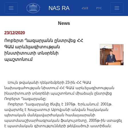
NAS RA
ՀԱՅ
РУС
Structure
News
Presidium Members
23/12/2020
Documents
Ռոբերտ Ղազարյանն ընտրվեց ՀՀ
Innovation Proposals
ԳԱԱ արևելագիտության
ինստիտուտի տնօրենի
Publications
պաշտոնում
Funds
Conferences
Competitions
Սույն թվականի դեկտեմբերի 23-ին ՀՀ ԳԱԱ
նախագահության նիստում ՀՀ ԳԱԱ արևելագիտության
International cooperation
ինստիտուտի տնօրենի պաշտոնում միաձայն ընտրվեց
Youth programs
Ռոբերտ Ղազարյանը:
Ռոբերտ Ղազարյանը ծնվել է 1976թ. Երևանում: 2001թ.
Photogallery
ավարտել է Խաչատուր Աբովյանի անվան հայկական
Videogallery
պետական մանկավարժական համալսարանի
պատմաաշխարհագրական ֆակուլտետը, 2005թ-ին ստացել
Web Resources
է պատմական գիտությունների թեկնածուի աստիճան: