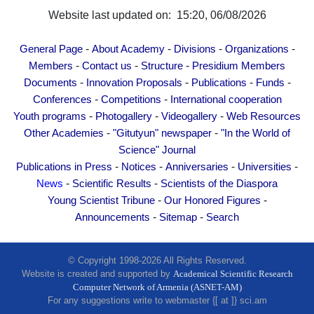
Website last updated on: 15:20, 06/08/2026
-
-
-
-
General Page
About Academy
Divisions
Organizations
-
-
-
Members
Contact us
Structure
Presidium Members
-
-
-
-
Documents
Innovation Proposals
Publications
Funds
-
-
Conferences
Competitions
International cooperation
-
-
-
Youth programs
Photogallery
Videogallery
Web Resources
-
-
Other Academies
"Gitutyun" newspaper
"In the World of
Science" Journal
-
-
-
-
Publications in Press
Notices
Anniversaries
Universities
-
-
News
Scientific Results
Scientists of the Diaspora
-
-
Young Scientist Tribune
Our Honored Figures
-
-
Announcements
Sitemap
Search
© Copyright 1998-2026 All Rights Reserved.
Website is created and supported by
Academical Scientific Research
Computer Network of Armenia (ASNET-AM)
For any suggestions write to webmaster {[ at ]} sci.am