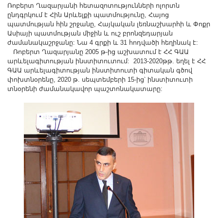
Other Academies
Ռոբերտ Ղազարյանի հետազոտությունների ոլորտն
ընդգրկում է Հին Արևելքի պատմությունը, Հայոց
"Gitutyun" newspaper
պատմության հին շրջանը, Հայկական լեռնաշխարհի և Փոքր
Ասիայի պատմության միջին և ուշ բրոնզեդարյան
"In the World of Science" Journal
ժամանակաշրջանը: Նա 4 գրքի և 31 հոդվածի հեղինակ է:
Publications in Press
Ռոբերտ Ղազարյանը 2005 թ-ից աշխատում է ՀՀ ԳԱԱ
արևելագիտության ինստիտուտում: 2013-2020թթ. եղել է ՀՀ
Notices
ԳԱԱ արևելագիտության ինստիտուտի գիտական գծով
Anniversaries
փոխտնօրենը, 2020 թ. սեպտեմբերի 15-ից՝ ինստիտուտի
տնօրենի ժամանակավոր պաշտոնակատարը:
Universities
News
Scientific Results
Scientists of the Diaspora
Young Scientist Tribune
Our Honored Figures
Announcements
Sitemap
Search