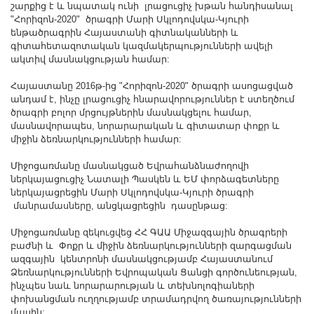
շարքից է և նպատակ ունի լրացուցիչ խթան հանդիսանալ
Other Academies
"Հորիզոն-2020" ծրագրի Մարի Սկլոդովսկա-Կյուրի
"Gitutyun" newspaper
ենթածրագրին Հայաստանի գիտնականների և
գիտահետազոտական կազմակերպությունների ավելի
"In the World of Science" Journal
ակտիվ մասնակցության համար:
Publications in Press
Հայաստանը 2016թ-ից "Հորիզոն-2020" ծրագրի ասոցացված
Notices
անդամ է, ինչը լրացուցիչ հնարավորություններ է ստեղծում
ծրագրի բոլոր մրցույթներին մասնակցելու համար,
Anniversaries
մասնավորապես, նորարարական և գիտատար փոքր և
Universities
միջին ձեռնարկությունների համար:
News
Միջոցառմանը մասնակցած Եվրահանձնաժողովի
Scientific Results
ներկայացուցիչ Նատալի Պասկեն և ԵՄ փորձագետները
ներկայացրեցին Մարի Սկլոդովսկա-Կյուրի ծրագրի
Scientists of the Diaspora
մանրամասները, անցկացրեցին դասընթաց:
Young Scientist Tribune
Միջոցառմանը զեկուցվեց ՀՀ ԳԱԱ Միջազգային ծրագրերի
Our Honored Figures
բաժնի և Փոքր և միջին ձեռնարկությունների զարգացման
ազգային կենտրոնի մասնակցությամբ Հայաստանում
Announcements
Ձեռնարկությունների Եվրոպական Ցանցի գործունեության,
Sitemap
ինչպես նաև նորարարության և տեխնոլոգիաների
փոխանցման ուղղությամբ տրամադրվող ծառայությունների
Search
մասին: