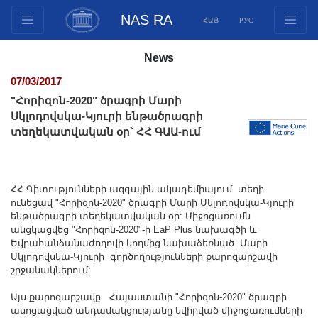
NAS RA
ՀԱՅ
РУС
Structure
News
Presidium Members
07/03/2017
Documents
"Հորիզոն-2020" ծրագրի Մարի
Innovation Proposals
Սկլոդովսկա-Կյուրի ենթածրագրի
տեղեկատվական օր` ՀՀ ԳԱԱ-ում
Publications
Funds
Conferences
ՀՀ Գիտությունների ազգային ակադեմիայում տեղի
Competitions
ունեցավ "Հորիզոն-2020" ծրագրի Մարի Սկլոդովսկա-Կյուրի
ենթածրագրի տեղեկատվական օր: Միջոցառումն
International cooperation
անցկացվեց "Հորիզոն-2020"-ի EaP Plus նախագծի և
Youth programs
Եվրահանձանաժողովի կողմից նախաձեռնած Մարի
Սկլոդովսկա-Կյուրի գործողությունների քարոզարշավի
Photogallery
շրջանակներում:
Videogallery
Այս քարոզարշավը Հայաստանի "Հորիզոն-2020" ծրագրի
Web Resources
ասոցացված անդամակցությանը նվիրված միջոցառումների