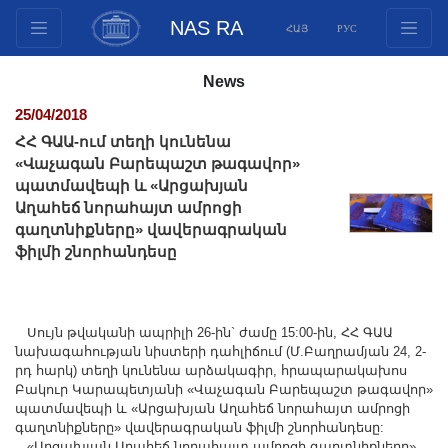
NAS RA
ՀԱՅ
РУС
Structure
News
Presidium Members
25/04/2018
Documents
ՀՀ ԳԱԱ-ում տեղի կունենա
Innovation Proposals
«Վաչագան Բարեպաշտ թագավոր»
պատմավեպի և «Արցախյան
Publications
Աղահեճ նորահայտ ամրոցի
Funds
գաղտնիքները» վավերագրական
Conferences
ֆիլմի շնորհանդեսը
Competitions
International cooperation
Սույն թվականի ապրիլի 26-ին` ժամը 15:00-ին, ՀՀ ԳԱԱ
Youth programs
նախագահության նիստերի դահլիճում (Մ.Բաղրամյան 24, 2-
Photogallery
րդ հարկ) տեղի կունենա արձակագիր, հրապարակախոս
Բակուր Կարապետյանի «Վաչագան Բարեպաշտ թագավոր»
Videogallery
պատմավեպի և «Արցախյան Աղահեճ նորահայտ ամրոցի
գաղտնիքները» վավերագրական ֆիլմի շնորհանդեսը:
Web Resources
«Արցախյան Աղահեճ նորահայտ ամրոցի գաղտնիքները»