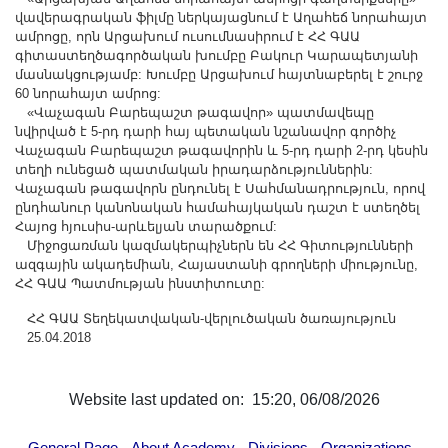
Other Academies
վավերագրական ֆիլմը ներկայացնում է Աղահեճ նորահայտ
ամրոցը, որն Արցախում ուսումնասիրում է ՀՀ ԳԱԱ
"Gitutyun" newspaper
գիտաստեղծագործական խումբը Բակուր Կարապետյանի
"In the World of Science" Journal
մասնակցությամբ: Խումբը Արցախում հայտնաբերել է շուրջ
60 նորահայտ ամրոց:
Publications in Press
«Վաչագան Բարեպաշտ թագավոր» պատմավեպը
Notices
նվիրված է 5-րդ դարի հայ պետական նշանավոր գործիչ
Վաչագան Բարեպաշտ թագավորին և 5-րդ դարի 2-րդ կեսին
Anniversaries
տեղի ունեցած պատմական իրադարձություններին:
Վաչագան թագավորն ընդունել է Սահմանադրություն, որով
Universities
ընդհանուր կանոնական համահայկական դաշտ է ստեղծել
News
Հայոց հյուսիս-արևելյան տարածքում:
Միջոցառման կազմակերպիչներն են ՀՀ Գիտությունների
Scientific Results
ազգային ակադեմիան, Հայաստանի գրողների միությունը,
Scientists of the Diaspora
ՀՀ ԳԱԱ Պատմության ինստիտուտը:
Young Scientist Tribune
ՀՀ ԳԱԱ Տեղեկատվական-վերլուծական ծառայություն
25.04.2018
Our Honored Figures
Announcements
Website last updated on: 15:20, 06/08/2026
Sitemap
Search
-
-
-
-