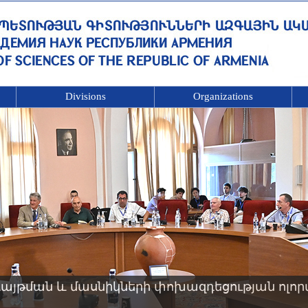
Divisions
Organizations
այթման և մասնիկների փոխազդեցության ոլոր