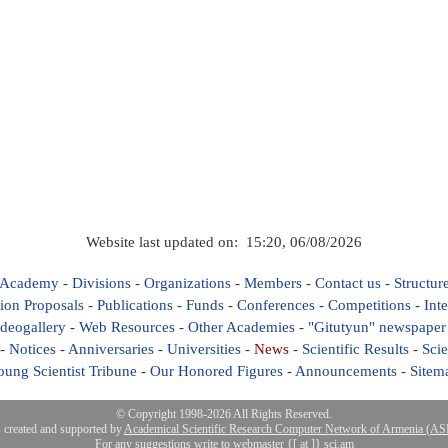
Website last updated on: 15:20, 06/08/2026
 Academy
-
Divisions
-
Organizations
-
Members
-
Contact us
-
Structur
ion Proposals
-
Publications
-
Funds
-
Conferences
-
Competitions
-
Int
deogallery
-
Web Resources
-
Other Academies
-
"Gitutyun" newspaper
-
Notices
-
Anniversaries
-
Universities
-
News
-
Scientific Results
-
Scie
oung Scientist Tribune
-
Our Honored Figures
-
Announcements
-
Sitem
© Copyright 1998-2026 All Rights Reserved.
s created and supported by
Academical Scientific Research Computer Network of Armenia (
For any suggestions write to webmaster {[ at ]} sci.am