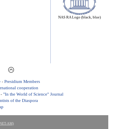
NAS RA Logo (black, blue)
e
-
Presidium Members
ernational cooperation
-
"In the World of Science" Journal
ntists of the Diaspora
ap
ASNET-AM)