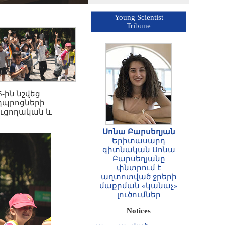
Young Scientist
Tribune
-ին նշվեց
դպրոցների
ուցողական և
Սոնա Բարսեղյան
Երիտասարդ
գիտնական Սոնա
ՀԱՅՏԱՐԱՐՈՒԹՅՈՒՆ
Բարսեղյանը
Հայաստանի
փնտրում է
Հանրապետության
աղտոտված ջրերի
գիտությունների
մաքրման «կանաչ»
ազգային
լուծումներ
ակադեմիայի
ասոցացված
Notices
անդամների և
արտասահմանյան