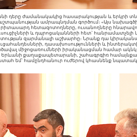
անի դերը ժամանակակից հասարակության և երկրի տ
աշտպանության ամրապնդման գործում։ «Այս նախագծ
երիտասարդ հետազոտողները, ուսանողները հնարավոր
ուսուցիչների և դպրոցականների հետ՝ հանրամատչելի
գիտության զարմանալի աշխարհը։ Նրանք դա կիրական
ւցահանդեսների, դասախոսությունների և ինտերակտ
յնածավալ միջոցառումների իրականացման համար ակնկ
, Երևանի քաղաքապետարանի, շահագրգիռ համայն
Վստահ եմ՝ համընդհանուր ուժերով կհասնենք նպատակի