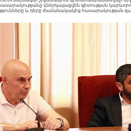
որ ERNA նախագծի շրջանակում գիտահանրամատչելի մի
ն հասարակությանը կներկայացվեն գիտության կարևորու
յունները և դերը ժամանակակից հասարակության զ