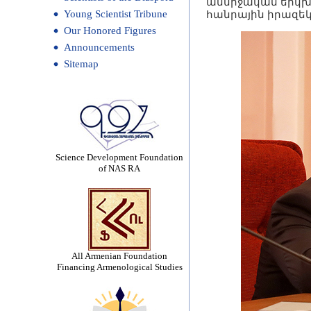
անմիջական երկխո
Young Scientist Tribune
հանրային իրազեկվ
Our Honored Figures
Announcements
Sitemap
Science Development Foundation
of NAS RA
All Armenian Foundation
Financing Armenological Studies