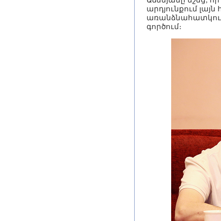
Աճեմյանը նշեց, 
արդյունքում լայ
առանձնահատկութ
գործում։