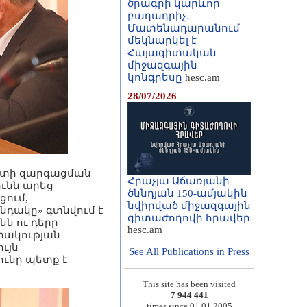
ծրագրի կարևոր
բաղադրիչ․
Մատենադարանում
մեկնարկել է
Հայագիտական
միջազգային
կոնգրեսը
hesc.am
28/07/2026
որտի զարգացման
Հրաչյա Աճառյանի
ունն արեց
ծննդյան 150-ամյակին
ցում,
նվիրված միջազգային
նդակը» գտնվում է
գիտաժողովի հրավեր
նն ու դերը
hesc.am
արակության
ւյն
See All Publications in Press
ւնը պետք է
This site has been visited
7 944 441
times since 01.01.2005