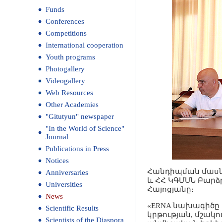
Funds
Conferences
Competitions
International cooperation
Youth programs
Photogallery
Videogallery
Web Resources
Other Academies
"Gitutyun" newspaper
"In the World of Science"
Journal
Publications in Press
Notices
Հանդիպման մասն
Anniversaries
և ՀՀ ԿԳՄՍՆ Բարձ
Universities
Հայոցյանը։
News
«ERNA նախագիծը 
Scientific Results
կրթության, մշակո
Scientists of the Diaspora