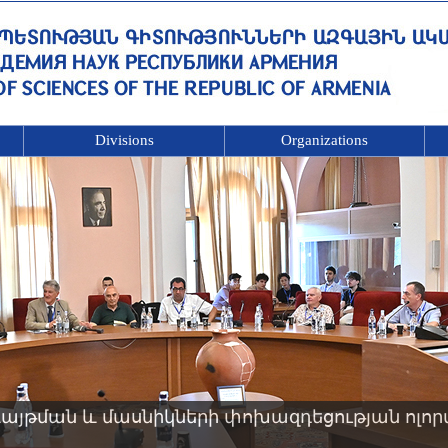
Divisions
Organizations
այթման և մասնիկների փոխազդեցության ոլոր