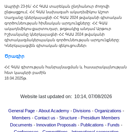
Other Academies
Ապրիլի 23-ին՝ ՀՀ ԳԱԱ տարեկան ընդհանուր ժողովի
ընթացքում, ՀՀ ԳԱԱ նախագահ ակադեմիկոս Աշոտ
"Gitutyun" newspaper
Սաղյանը կներկայացնի ՀՀ ԳԱԱ 2024 թվականի գիտական
"In the World of Science" Journal
գործունեության հիմնական արդյունքները: ՀՀ ԳԱԱ
ակադեմիկոս-քարտուղար, թղթակից անդամ Արթուր
Publications in Press
Իշխանյանը կներկայացնի ՀՀ ԳԱԱ 2024 թվականի
Notices
գիտակազմակերպական գործունեության արդյունքները:
Կներկայացվեն գիտական զեկուցումներ։
Anniversaries
Ծրագիր
Universities
News
ՀՀ ԳԱԱ գիտության հանրայնացման և հասարակայնության
հետ կապերի բաժին
Scientific Results
18.04.2025թ.
Scientists of the Diaspora
Young Scientist Tribune
Website last updated on: 10:14, 07/08/2026
Our Honored Figures
Announcements
-
-
-
-
General Page
About Academy
Divisions
Organizations
-
-
-
Members
Contact us
Structure
Presidium Members
Sitemap
-
-
-
-
Documents
Innovation Proposals
Publications
Funds
Search
-
-