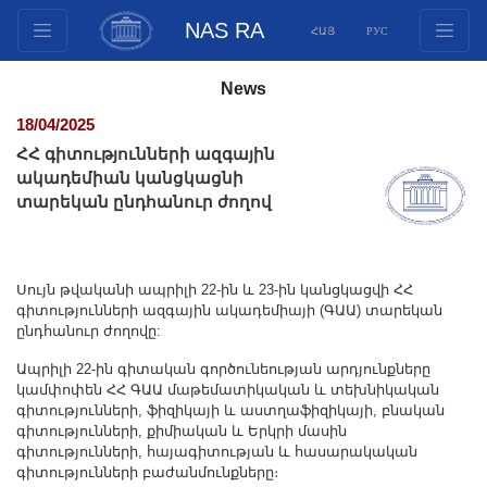
NAS RA
ՀԱՅ
РУС
Structure
News
Presidium Members
18/04/2025
Documents
ՀՀ գիտությունների ազգային
Innovation Proposals
ակադեմիան կանցկացնի
տարեկան ընդհանուր ժողով
Publications
Funds
Conferences
Սույն թվականի ապրիլի 22-ին և 23-ին կանցկացվի ՀՀ
Competitions
գիտությունների ազգային ակադեմիայի (ԳԱԱ) տարեկան
ընդհանուր ժողովը:
International cooperation
Youth programs
Ապրիլի 22-ին գիտական գործունեության արդյունքները
կամփոփեն ՀՀ ԳԱԱ մաթեմատիկական և տեխնիկական
Photogallery
գիտությունների, ֆիզիկայի և աստղաֆիզիկայի, բնական
գիտությունների, քիմիական և Երկրի մասին
Videogallery
գիտությունների, հայագիտության և հասարակական
Web Resources
գիտությունների բաժանմունքները։