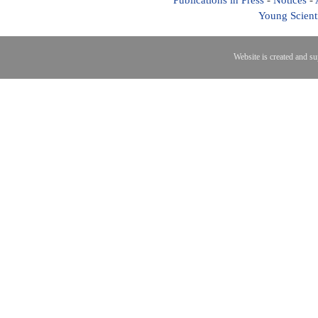
Publications in Press
-
Notices
-
Young Scient
Website is created and s