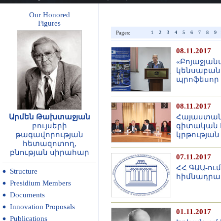
Our Honored
Figures
Pages:
1
2
3
4
5
6
7
8
9
08.11.2017
«Բոյաջյան
կենսաբանո
պրոֆեսոր
08.11.2017
Արմեն Թախտաջյան
Հայաստանի
բույսերի
գիտական հ
թագավորության
կրթությա
հետազոտող,
բնության սիրահար
07.11.2017
ՀՀ ԳԱԱ-ո
Structure
հիմնադրամ
Presidium Members
Documents
Innovation Proposals
01.11.2017
Publications