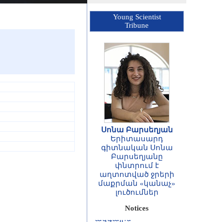
Young Scientist
Tribune
Սոնա Բարսեղյան
Երիտասարդ
գիտնական Սոնա
Բարսեղյանը
փնտրում է
ՀԱՅՏԱՐԱՐՈՒԹՅՈՒՆ
աղտոտված ջրերի
Հայաստանի
մաքրման «կանաչ»
Հանրապետության
լուծումներ
գիտությունների
ազգային
Notices
ակադեմիայի