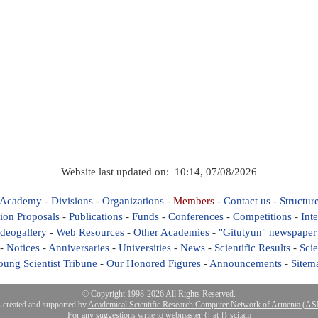
Website last updated on: 10:14, 07/08/2026
 Academy
-
Divisions
-
Organizations
-
Members
-
Contact us
-
Structur
ion Proposals
-
Publications
-
Funds
-
Conferences
-
Competitions
-
Int
deogallery
-
Web Resources
-
Other Academies
-
"Gitutyun" newspaper
-
Notices
-
Anniversaries
-
Universities
-
News
-
Scientific Results
-
Scie
oung Scientist Tribune
-
Our Honored Figures
-
Announcements
-
Sitem
© Copyright 1998-2026 All Rights Reserved.
s created and supported by
Academical Scientific Research Computer Network of Armenia (
For any suggestions write to webmaster {[ at ]} sci.am