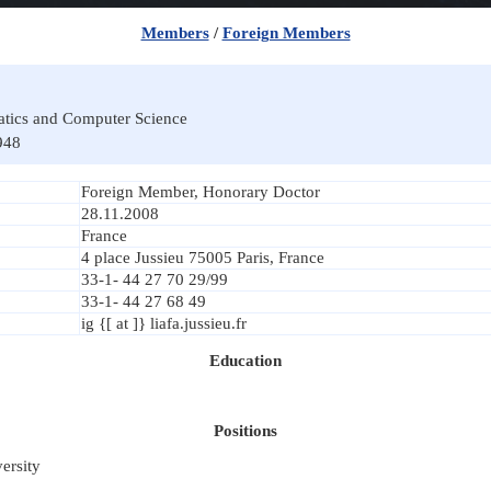
Members
/
Foreign Members
tics and Computer Science
948
Foreign Member, Honorary Doctor
28.11.2008
France
4 place Jussieu 75005 Paris, France
33-1- 44 27 70 29/99
33-1- 44 27 68 49
ig {[ at ]} liafa.jussieu.fr
Education
Positions
versity