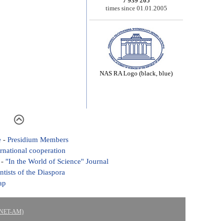
7 939 205
times since 01.01.2005
NAS RA Logo (black, blue)
e
-
Presidium Members
ernational cooperation
-
"In the World of Science" Journal
ntists of the Diaspora
ap
ASNET-AM)