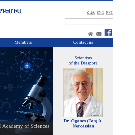
ՀԱՅ
ENG
РУС
Members
Contact us
Scientists
of the Diaspora
Dr. Oganes (Jon) A.
l Academy of Sciences
Nercessian