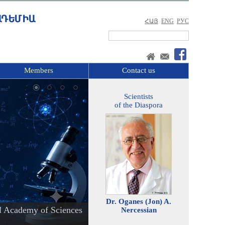
ՀԱՅ
ENG
РУС
Members
Contact us
Scientists
of the Diaspora
Dr. Oganes (Jon) A.
l Academy of Sciences
Nercessian