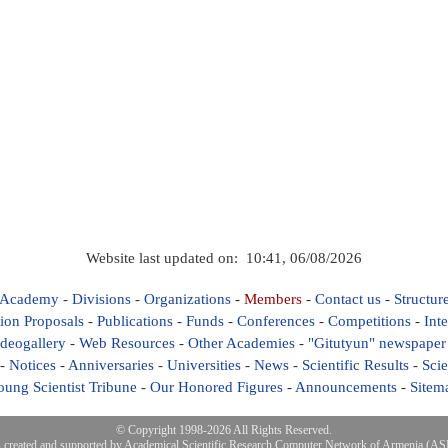
Website last updated on: 10:41, 06/08/2026
 Academy
-
Divisions
-
Organizations
-
Members
-
Contact us
-
Structur
ion Proposals
-
Publications
-
Funds
-
Conferences
-
Competitions
-
Int
deogallery
-
Web Resources
-
Other Academies
-
"Gitutyun" newspaper
-
Notices
-
Anniversaries
-
Universities
-
News
-
Scientific Results
-
Scie
oung Scientist Tribune
-
Our Honored Figures
-
Announcements
-
Sitem
© Copyright 1998-2026 All Rights Reserved.
s created and supported by
Academical Scientific Research Computer Network of Armenia (