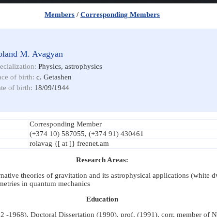
Members
/
Corresponding Members
oland M. Avagyan
ecialization:
Physics, astrophysics
ace of birth:
c. Getashen
te of birth:
18/09/1944
Corresponding Member
(+374 10) 587055, (+374 91) 430461
rolavag {[ at ]} freenet.am
Research Areas:
ernative theories of gravitation and its astrophysical applications (white d
metries in quantum mechanics
Education
 -1968), Doctoral Dissertation (1990), prof. (1991), corr. member of