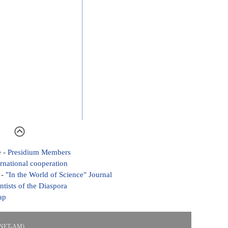
e
-
Presidium Members
ernational cooperation
-
"In the World of Science" Journal
ntists of the Diaspora
ap
ASNET-AM)