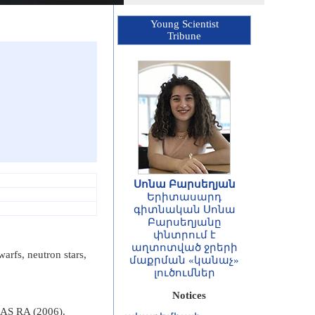
Young Scientist
Tribune
Սոնա Բարսեղյան
Երիտասարդ
գիտնական Սոնա
Բարսեղյանը
ՀԱՅՏԱՐԱՐՈՒԹՅՈՒՆ
փնտրում է
Հայաստանի
աղտոտված ջրերի
warfs, neutron stars,
Հանրապետության
մաքրման «կանաչ»
գիտությունների
լուծումներ
ազգային
Notices
ակադեմիայի
ասոցացված
 NAS RA (2006).