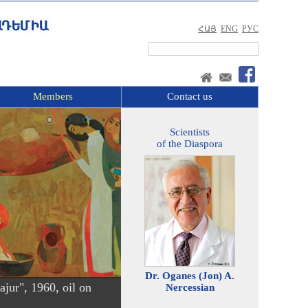
ՀԱՅ
ENG
РУС
Members
Contact us
Scientists
of the Diaspora
Dr. Oganes (Jon) A.
jur", 1960, oil on
Nercessian