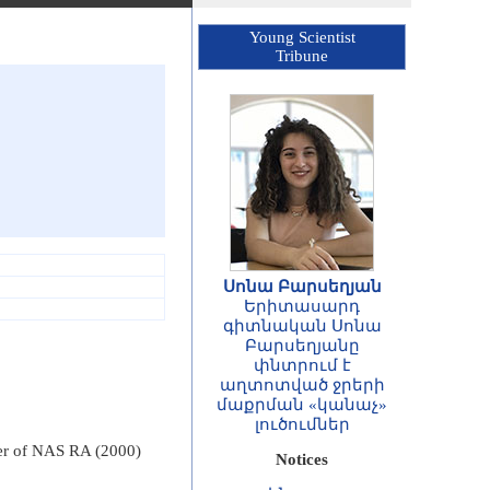
Young Scientist
Tribune
Սոնա Բարսեղյան
Երիտասարդ
գիտնական Սոնա
Բարսեղյանը
փնտրում է
ՀԱՅՏԱՐԱՐՈՒԹՅՈՒՆ
աղտոտված ջրերի
Հայաստանի
մաքրման «կանաչ»
Հանրապետության
լուծումներ
գիտությունների
ber of NAS RA (2000)
Notices
ազգային
ակադեմիայի