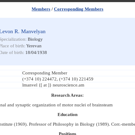
Members
/
Corresponding Members
Levon R. Manvelyan
Specialization:
Biology
Place of birth:
Yerevan
Date of birth:
18/04/1938
Corresponding Member
(+374 10) 224472, (+374 10) 221459
lmanvel {[ at ]} neuroscience.am
Research Areas:
al and synaptic organization of motor nuclei of brainsteam
Education
nstitute (1969). Professor of Philosophy in Biology (1989). Corr.-mem
Positions