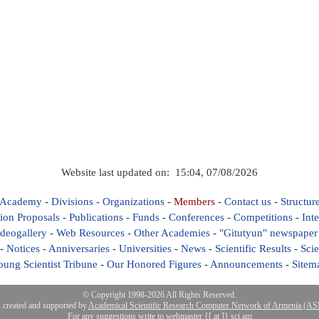
Website last updated on: 15:04, 07/08/2026
 Academy
-
Divisions
-
Organizations
-
Members
-
Contact us
-
Structur
ion Proposals
-
Publications
-
Funds
-
Conferences
-
Competitions
-
Int
deogallery
-
Web Resources
-
Other Academies
-
"Gitutyun" newspaper
-
Notices
-
Anniversaries
-
Universities
-
News
-
Scientific Results
-
Scie
oung Scientist Tribune
-
Our Honored Figures
-
Announcements
-
Sitem
© Copyright 1998-2026 All Rights Reserved.
s created and supported by
Academical Scientific Research Computer Network of Armenia (
For any suggestions write to webmaster {[ at ]} sci.am