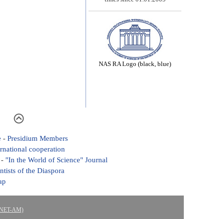
NAS RA Logo (black, blue)
e
-
Presidium Members
ernational cooperation
-
"In the World of Science" Journal
ntists of the Diaspora
ap
ASNET-AM)