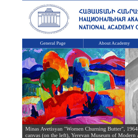
General Page
About Academy
Minas Avetisyan "Women Churning Butter", 1964, oi
canvas (on the left), Yerevan Museum of Modern 