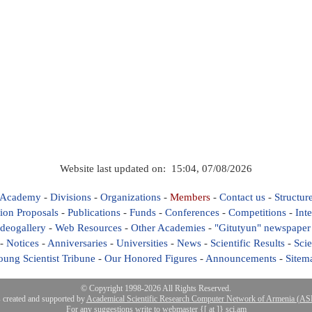
Website last updated on: 15:04, 07/08/2026
 Academy
-
Divisions
-
Organizations
-
Members
-
Contact us
-
Structur
ion Proposals
-
Publications
-
Funds
-
Conferences
-
Competitions
-
Int
deogallery
-
Web Resources
-
Other Academies
-
"Gitutyun" newspaper
-
Notices
-
Anniversaries
-
Universities
-
News
-
Scientific Results
-
Scie
oung Scientist Tribune
-
Our Honored Figures
-
Announcements
-
Sitem
© Copyright 1998-2026 All Rights Reserved.
s created and supported by
Academical Scientific Research Computer Network of Armenia (
For any suggestions write to webmaster {[ at ]} sci.am