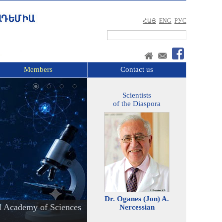
ՀԱՅ
ENG
РУС
Members
Contact us
Scientists
of the Diaspora
Dr. Oganes (Jon) A.
l Academy of Sciences
Nercessian