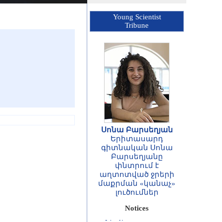
Young Scientist
Tribune
Սոնա Բարսեղյան
Երիտասարդ
գիտնական Սոնա
Բարսեղյանը
փնտրում է
ՀԱՅՏԱՐԱՐՈՒԹՅՈՒՆ
աղտոտված ջրերի
Հայաստանի
մաքրման «կանաչ»
Հանրապետության
լուծումներ
գիտությունների
ազգային
Notices
ակադեմիայի
ասոցացված