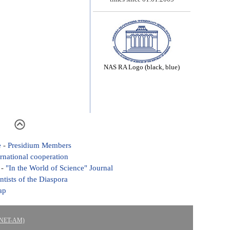
NAS RA Logo (black, blue)
e
-
Presidium Members
ernational cooperation
-
"In the World of Science" Journal
ntists of the Diaspora
ap
ASNET-AM)